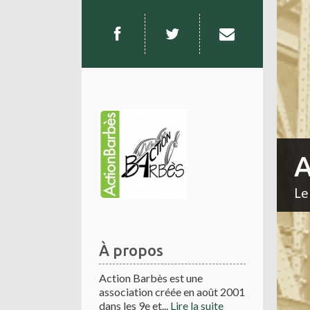
A
Le
À propos
Action Barbès est une
association créée en août 2001
dans les 9e et...
Lire la suite