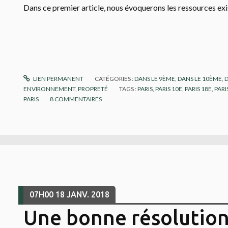
Dans ce premier article, nous évoquerons les ressources exi
LIEN PERMANENT
CATÉGORIES :
DANS LE 9ÈME
,
DANS LE 10ÈME
,
ENVIRONNEMENT
,
PROPRETÉ
TAGS :
PARIS
,
PARIS 10E
,
PARIS 18E
,
PARI
PARIS
8
COMMENTAIRES
07H00
18
JANV. 2018
Une bonne résolution