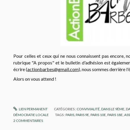
Pour celles et ceux qui ne nous connaissent pas encore, n
rubrique "A propos" et le bulletin d'adhésion est égaleme
écrire (
actionbarbes@gmail.com
), nous sommes derrière l'
Alors on vous attend !
LIEN PERMANENT
CATÉGORIES :
CONVIVIALITÉ
,
DANS LE 9ÈME
,
DA
DÉMOCRATIE LOCALE
TAGS :
PARIS
,
PARIS 9E
,
PARIS 10E
,
PARIS 18E
,
AS
2
COMMENTAIRES