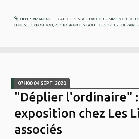
LIEN PERMANENT
CATÉGORIES :
ACTUALITÉ
,
COMMERCE
,
CULTU
LEMESLE
,
EXPOSITION
,
PHOTOGRAPHIES
,
GOUTTE-D-OR
,
18E
,
LIBRAIRES
07H00
04
SEPT. 2020
"Déplier l'ordinaire" 
exposition chez Les L
associés