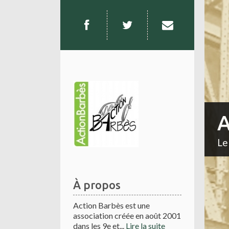
A
Le
À propos
Action Barbès est une
association créée en août 2001
dans les 9e et...
Lire la suite