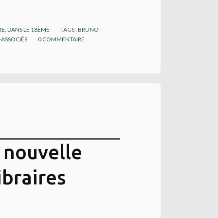
RE
,
DANS LE 18ÈME
TAGS :
BRUNO-
-ASSOCIÉS
0
COMMENTAIRE
: nouvelle
ibraires