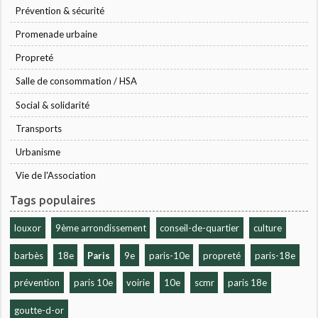
Prévention & sécurité
Promenade urbaine
Propreté
Salle de consommation / HSA
Social & solidarité
Transports
Urbanisme
Vie de l'Association
Tags populaires
louxor
9ème arrondissement
conseil-de-quartier
culture
barbès
18e
Paris
9e
paris-10e
propreté
paris-18e
prévention
paris 10e
voirie
10e
scmr
paris 18e
goutte-d-or