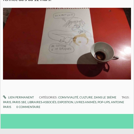
LIEN PERMANENT
CATÉGORIES :
CONVIVIALITÉ
,
CULTURE
,
DANS LE 18ÈME
TAGS :
PARIS
,
PARIS 18E
,
LIBRAIRES-ASSOCIÉS
,
EXPOSTION
,
LIVRES ANIMÉS
,
POP-UPS
,
ANTOINE
PARIS
0
COMMENTAIRE