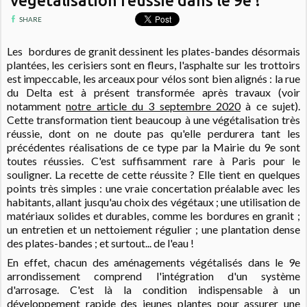
végétalisation réussie dans le 9e !
SHARE
Les bordures de granit dessinent les plates-bandes désormais
plantées, les cerisiers sont en fleurs, l'asphalte sur les trottoirs
est impeccable, les arceaux pour vélos sont bien alignés : la rue
du Delta est à présent transformée après travaux (voir
notamment
notre article du 3 septembre 2020
à ce sujet).
Cette transformation tient beaucoup à une végétalisation très
réussie, dont on ne doute pas qu'elle perdurera tant les
précédentes réalisations de ce type par la Mairie du 9e sont
toutes réussies. C'est suffisamment rare à Paris pour le
souligner. La recette de cette réussite ? Elle tient en quelques
points très simples : une vraie concertation préalable avec les
habitants, allant jusqu'au choix des végétaux ; une utilisation de
matériaux solides et durables, comme les bordures en granit ;
un entretien et un nettoiement régulier ; une plantation dense
des plates-bandes ; et surtout... de l'eau !
En effet, chacun des aménagements végétalisés dans le 9e
arrondissement comprend l'intégration d'un système
d'arrosage. C'est là la condition indispensable à un
développement rapide des jeunes plantes pour assurer une