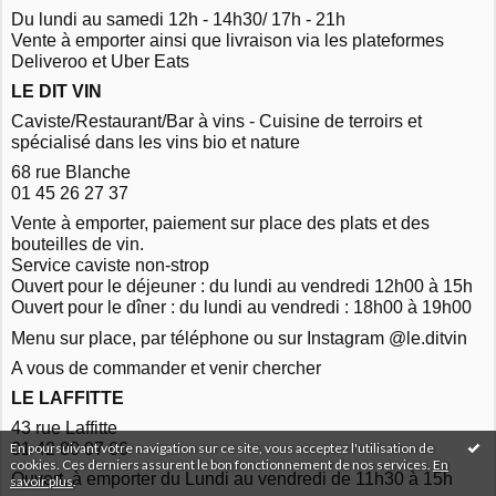
Du lundi au samedi 12h - 14h30/ 17h - 21h
Vente à emporter ainsi que livraison via les plateformes
Deliveroo et Uber Eats
LE DIT VIN
Caviste/Restaurant/Bar à vins - Cuisine de terroirs et
spécialisé dans les vins bio et nature
68 rue Blanche
01 45 26 27 37
Vente à emporter, paiement sur place des plats et des
bouteilles de vin.
Service caviste non-strop
Ouvert pour le déjeuner : du lundi au vendredi 12h00 à 15h
Ouvert pour le dîner : du lundi au vendredi : 18h00 à 19h00
Menu sur place, par téléphone ou sur Instagram @le.ditvin
A vous de commander et venir chercher
LE LAFFITTE
43 rue Laffitte
En poursuivant votre navigation sur ce site, vous acceptez l'utilisation de
01 42 80 07 66
cookies. Ces derniers assurent le bon fonctionnement de nos services.
En
Ouvert, à emporter du Lundi au vendredi de 11h30 à 15h
savoir plus
.