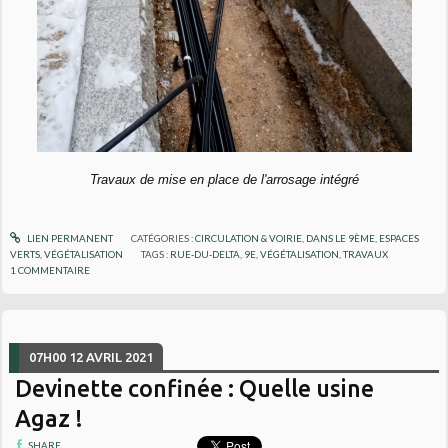
Travaux de mise en place de l'arrosage intégré
LIEN PERMANENT
CATÉGORIES :
CIRCULATION & VOIRIE
,
DANS LE 9ÈME
,
ESPACES
VERTS, VÉGÉTALISATION
TAGS :
RUE-DU-DELTA
,
9E
,
VÉGÉTALISATION
,
TRAVAUX
1
COMMENTAIRE
07H00
12
AVRIL 2021
Devinette confinée : Quelle usine
Agaz !
SHARE