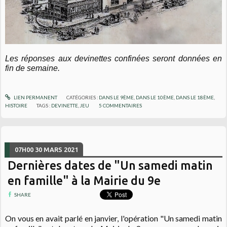
Les réponses aux devinettes confinées seront données en
fin de semaine.
LIEN PERMANENT
CATÉGORIES :
DANS LE 9ÈME
,
DANS LE 10ÈME
,
DANS LE 18ÈME
,
HISTOIRE
TAGS :
DEVINETTE
,
JEU
5
COMMENTAIRES
07H00
30
MARS 2021
Dernières dates de "Un samedi matin
en famille" à la Mairie du 9e
SHARE
On vous en avait parlé en janvier, l'opération "Un samedi matin