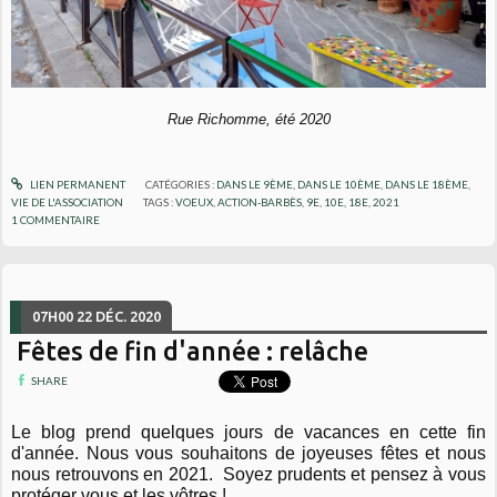
Rue Richomme, été 2020
LIEN PERMANENT
CATÉGORIES :
DANS LE 9ÈME
,
DANS LE 10ÈME
,
DANS LE 18ÈME
,
VIE DE L'ASSOCIATION
TAGS :
VOEUX
,
ACTION-BARBÈS
,
9E
,
10E
,
18E
,
2021
1
COMMENTAIRE
07H00
22
DÉC. 2020
Fêtes de fin d'année : relâche
SHARE
Le blog prend quelques jours de vacances en cette fin
d'année. Nous vous souhaitons de joyeuses fêtes et nous
nous retrouvons en 2021.
Soyez prudents et pensez à vous
protéger vous et les vôtres !