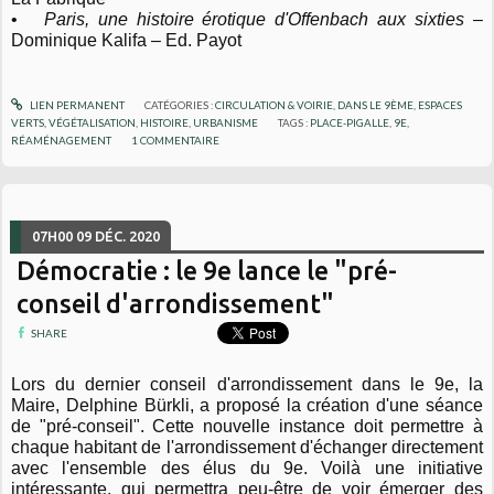
•
Paris, une histoire érotique d'Offenbach aux sixties
–
Dominique Kalifa – Ed. Payot
LIEN PERMANENT
CATÉGORIES :
CIRCULATION & VOIRIE
,
DANS LE 9ÈME
,
ESPACES
VERTS, VÉGÉTALISATION
,
HISTOIRE
,
URBANISME
TAGS :
PLACE-PIGALLE
,
9E
,
RÉAMÉNAGEMENT
1
COMMENTAIRE
07H00
09
DÉC. 2020
Démocratie : le 9e lance le "pré-
conseil d'arrondissement"
SHARE
Lors du dernier conseil d'arrondissement dans le 9e, la
Maire, Delphine Bürkli, a proposé la création d'une séance
de "pré-conseil".
Cette nouvelle instance doit permettre à
chaque habitant de l'arrondissement d'échanger directement
avec l'ensemble des élus du 9e. Voilà une initiative
intéressante, qui permettra peu-être de voir émerger des