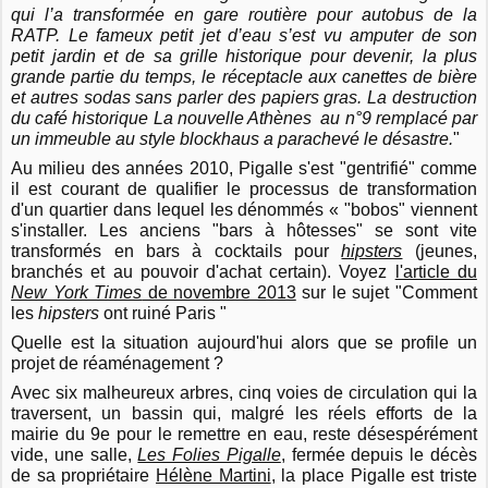
qui l’a transformée en gare routière pour autobus de la
RATP. Le fameux petit jet d’eau s’est vu amputer de son
petit jardin et de sa grille historique pour devenir, la plus
grande partie du temps, le réceptacle aux canettes de bière
et autres sodas sans parler des papiers gras. La destruction
du café historique La nouvelle Athènes au n°9 remplacé par
un immeuble au style blockhaus a parachevé le désastre.
"
Au milieu des années 2010, Pigalle s'est "gentrifié" comme
il est courant de qualifier le processus de transformation
d'un quartier dans lequel les dénommés « "bobos" viennent
s'installer. Les anciens "bars à hôtesses" se sont vite
transformés en bars à cocktails pour
hipsters
(jeunes,
branchés et au pouvoir d'achat certain). Voyez
l'article du
New York Times
de novembre 2013
sur le sujet "Comment
les
hipsters
ont ruiné Paris "
Quelle est la situation aujourd'hui alors que se profile un
projet de réaménagement ?
Avec six malheureux arbres, cinq voies de circulation qui la
traversent, un bassin qui, malgré les réels efforts de la
mairie du 9e pour le remettre en eau, reste désespérément
vide, une salle,
Les Folies Pigalle
, fermée depuis le décès
de sa propriétaire
Hélène Martini
, la place Pigalle est triste