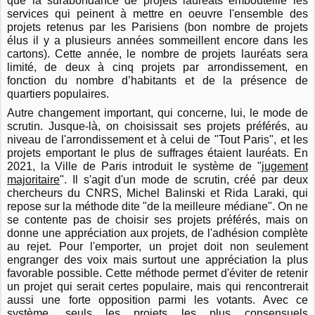
que la surabondance de projets lauréats embouteille les
services qui peinent à mettre en oeuvre l'ensemble des
projets retenus par les Parisiens (bon nombre de projets
élus il y a plusieurs années sommeillent encore dans les
cartons). Cette année, le nombre de projets lauréats sera
limité, de deux à cinq projets par arrondissement, en
fonction du nombre d’habitants et de la présence de
quartiers populaires.
Autre changement important, qui concerne, lui, le mode de
scrutin. Jusque-là, on choisissait ses projets préférés, au
niveau de l'arrondissement et à celui de "Tout Paris", et les
projets emportant le plus de suffrages étaient lauréats. En
2021, la Ville de Paris introduit le système de "
jugement
majoritaire
". Il s'agit d'un mode de scrutin, créé par deux
chercheurs du CNRS, Michel Balinski et Rida Laraki, qui
repose sur la méthode dite "de la meilleure médiane". On ne
se contente pas de choisir ses projets préférés, mais on
donne une appréciation aux projets, de l'adhésion complète
au rejet. Pour l'emporter, un projet doit non seulement
engranger des voix mais surtout une appréciation la plus
favorable possible. Cette méthode permet d'éviter de retenir
un projet qui serait certes populaire, mais qui rencontrerait
aussi une forte opposition parmi les votants. Avec ce
système, seuls les projets les plus consensuels