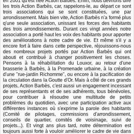
en 2001 qu'est née Action Barbès. Enfin, nous devrions dire
les trois Action Barbès, car, rappelons-le, au départ ce sont
trois associations qui se sont constituées, une par
arrondissement. Mais bien vite, Action Barbès n'a formé plus
q'une seule association, unissant les forces des habitants
des trois arrondissements. Durant ces vingt années notre
association a porté haut les voix des habitants pour apporter
des améliorations à notre cadre de vie. Et même s'il y a
encore fort à faire dans cette perspective, réjouissons-nous
des nombreux projets portés par Action Barbès qui ont
abouti et contribué à changer positivement les choses.
Pensons à la réhabilitation du Louxor, au retour d'une
brasserie à Barbès, à la Promenade urbaine, à la création
d'une "rue-jardin Richomme", ou encore à la pacification de
la circulation dans la Goutte d'Or. Mais à côté de ces grands
projets, Action Barbès, c'est aussi un engagement incessant
de ses représentants et de ses adhérents, tous bénévoles,
pour contribuer à résoudre une multitude de petits
problèmes du quotidien, avec une participation active aux
différentes instances où s'exprime la parole des habitants
(Comité de pilotages, commissions d'arrondissement,
conseils de quartier, comités de voisinage, suivi de
projets...). Et vingt ans plus tard, notre détermination est
toujours aussi forte à vouloir améliorer le cadre de vie dans