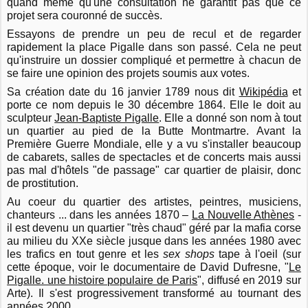
quand même qu'une consultation ne garantit pas que ce
projet sera couronné de succès.
Essayons de prendre un peu de recul et de regarder
rapidement la place Pigalle dans son passé. Cela ne peut
qu'instruire un dossier compliqué et permettre à chacun de
se faire une opinion des projets soumis aux votes.
Sa création date du 16 janvier 1789 nous dit
Wikipédia
et
porte ce nom depuis le 30 décembre 1864. Elle le doit au
sculpteur
Jean-Baptiste Pigalle
. Elle a donné son nom à tout
un quartier au pied de la Butte Montmartre. Avant la
Première Guerre Mondiale, elle y a vu s'installer beaucoup
de cabarets, salles de spectacles et de concerts mais aussi
pas mal d'hôtels "de passage" car quartier de plaisir, donc
de prostitution.
Au coeur du quartier des artistes, peintres, musiciens,
chanteurs ... dans les années 1870 –
La Nouvelle Athènes
-
il est devenu un quartier "très chaud" géré par la mafia corse
au milieu du XXe siècle jusque dans les années 1980 avec
les trafics en tout genre et les
sex shops
tape à l'oeil (sur
cette époque, voir le documentaire de David Dufresne, "
Le
Pigalle. une histoire populaire de Paris
", diffusé en 2019 sur
Arte). Il s'est progressivement transformé au tournant des
années 2000.