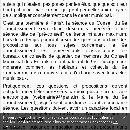
sujets qui n'étaient pas portés par les élus, quelque soit leur
bord politique, mais surtout qui peut permettre aux citoyens
de s'impliquer concrètement dans le débat municipal.
C'est une première à Paris
*
, la séance du Conseil du 9e
arrondissement sera donc désormais précédée d'une
séance dite de "pré-conseil" de trente minutes maximum.
Lors de ce temps, pourront poser des questions ou faire des
propositions sur tous sujets concernant le 9e
arrondissement les représentants d'associations, de
bureaux de conseils de quartier, de membres du Conseil
Municipal des Enfants ou tout habitant du 9e. L'usage nous
montrera comment les habitants et collectifs du 9e
s'empareront de ce nouveau lieu d'échange avec leurs élus
municipaux.
Pratiquement, ces questions et propositions doivent
obligatoirement être adressées par voie postale ou par voie
électronique (webmairie9@paris.fr) à la Maire du 9e
arrondissement, jusqu'à sept jours francs avant la prochaine
séance.
Les questions doivent avoir un caractère local en
lien avec les compétences du Conseil d'Arrondissement ou
En poursuivant votre navigation sur ce site, vous acceptez l'utilisation de
du Conseil de Paris.
cookies. Ces derniers assurent le bon fonctionnement de nos services.
En
savoir plus
.
En séance, l'auteur de la question qui doit être présent dans