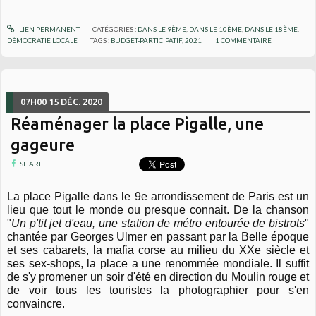
LIEN PERMANENT
CATÉGORIES :
DANS LE 9ÈME
,
DANS LE 10ÈME
,
DANS LE 18ÈME
,
DÉMOCRATIE LOCALE
TAGS :
BUDGET-PARTICIPATIF
,
2021
1
COMMENTAIRE
07H00
15
DÉC. 2020
Réaménager la place Pigalle, une
gageure
SHARE
La place Pigalle dans le 9e arrondissement de Paris est un
lieu que tout le monde ou presque connait. De la chanson
"
Un p'tit jet d'eau, une station de métro entourée de bistrots
"
chantée par Georges Ulmer en passant par la Belle époque
et ses cabarets, la mafia corse au milieu du XXe siècle et
ses sex-shops, la place a une renommée mondiale. Il suffit
de s'y promener un soir d'été en direction du Moulin rouge et
de voir tous les touristes la photographier pour s'en
convaincre.