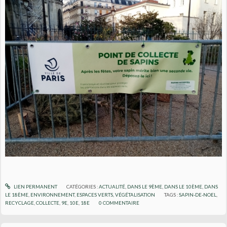
LIEN PERMANENT
CATÉGORIES :
ACTUALITÉ
,
DANS LE 9ÈME
,
DANS LE 10ÈME
,
DANS
LE 18ÈME
,
ENVIRONNEMENT
,
ESPACES VERTS, VÉGÉTALISATION
TAGS :
SAPIN-DE-NOEL
,
RECYCLAGE
,
COLLECTE
,
9E
,
10E
,
18E
0
COMMENTAIRE