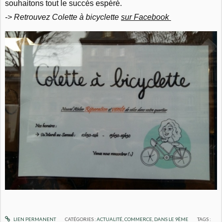
souhaitons tout le succès espéré.
-> Retrouvez Colette à bicyclette
sur Facebook
LIEN PERMANENT
CATÉGORIES :
ACTUALITÉ
,
COMMERCE
,
DANS LE 9ÈME
TAGS :