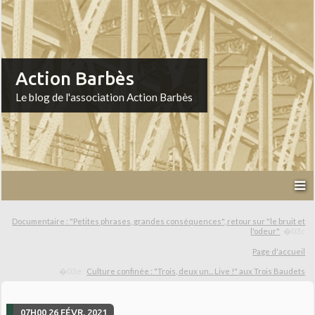
Action Barbès
Le blog de l'association Action Barbès
Documentaire : "Petites phrases, grandes conséquences", retour sur "le bruit et
l'odeur"
Page d'accueil
Culture confinée : "Trois, deux un... Live !" aux Trois Baudets
07H00
26
FÉVR. 2021