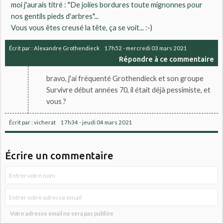
moi j'aurais titré : "De jolies bordures toute mignonnes pour
nos gentils pieds d'arbres"...
Vous vous êtes creusé la tête, ça se voit... :-)
Écrit par :
Alexandre Grothendieck
17h52
-
mercredi 03
mars 2021
Répondre à ce commentaire
bravo, j'ai fréquenté Grothendieck et son groupe
Survivre début années 70, il était déjà pessimiste, et
vous ?
Écrit par :
vicherat
17h34
-
jeudi 04
mars 2021
Écrire un commentaire
Votre adresse email ne sera pas publiée