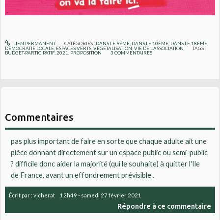
LIEN PERMANENT
CATÉGORIES :
DANS LE 9ÈME
,
DANS LE 10ÈME
,
DANS LE 18ÈME
,
DÉMOCRATIE LOCALE
,
ESPACES VERTS, VÉGÉTALISATION
,
VIE DE L'ASSOCIATION
TAGS :
BUDGET-PARTICIPATIF
,
2021
,
PROPOSITION
3
COMMENTAIRES
Commentaires
pas plus important de faire en sorte que chaque adulte ait une
pièce donnant directement sur un espace public ou semi-public
? difficile donc aider la majorité (qui le souhaite) à quitter l'Ile
de France, avant un effondrement prévisible .
Écrit par :
vicherat
12h49
-
samedi 27
février 2021
Répondre à ce commentaire