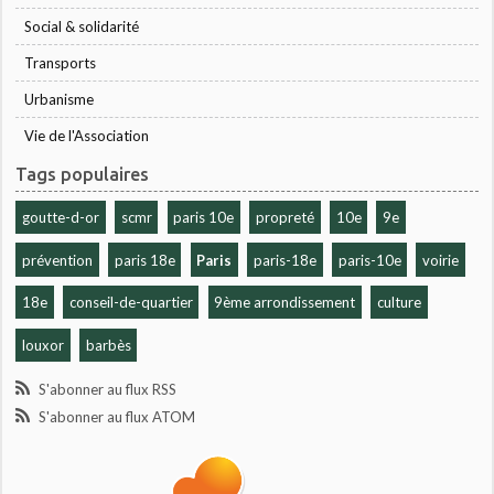
Social & solidarité
Transports
Urbanisme
Vie de l'Association
Tags populaires
goutte-d-or
scmr
paris 10e
propreté
10e
9e
prévention
paris 18e
Paris
paris-18e
paris-10e
voirie
18e
conseil-de-quartier
9ème arrondissement
culture
louxor
barbès
S'abonner au flux RSS
S'abonner au flux ATOM