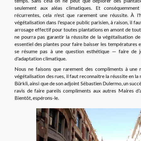
temps. Sans cela on ne peut que déplorer des plantat
seulement aux aléas climatiques. Et conséquemment
récurrentes, cela n'est que rarement une réussite. À l
végétalisation dans l'espace public parisien, à raison, il faut
arrosage effectif pour toutes plantations en amont de tout 
ne pourra pas garantir la réussite de la végétalisation de
essentiel des plantes pour faire baisser les températures en
se résume pas à une question esthétique — faire de j
d'adaptation climatique.
Nous ne faisons que rarement des compliments à une ma
végétalisation des rues, il faut reconnaitre la réussite en l
Bürkli, ainsi que de son adjoint Sébastien Dulermo, un succ
ravis de faire pareils compliments aux autres Maires d'a
Bientôt, espérons-le.