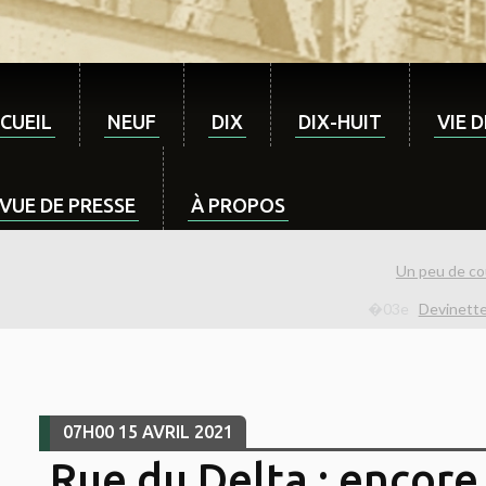
CUEIL
NEUF
DIX
DIX-HUIT
VIE 
VUE DE PRESSE
À PROPOS
Un peu de cou
Devinette
07H00
15
AVRIL 2021
Rue du Delta : encore