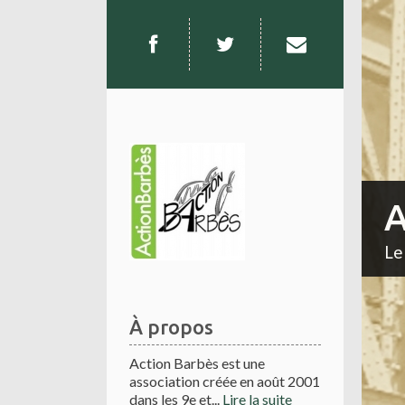
A
Le
À propos
Action Barbès est une
association créée en août 2001
dans les 9e et...
Lire la suite