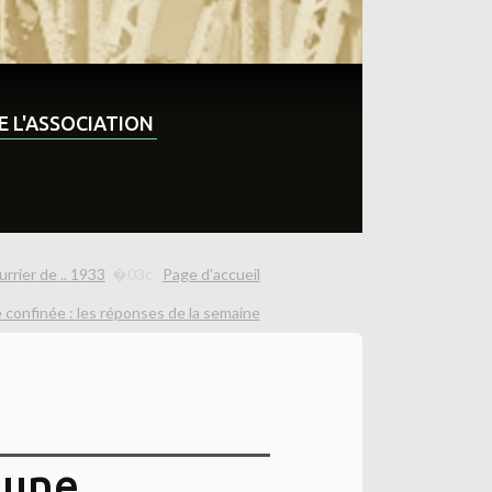
DE L'ASSOCIATION
rrier de .. 1933
Page d'accueil
 confinée : les réponses de la semaine
 une