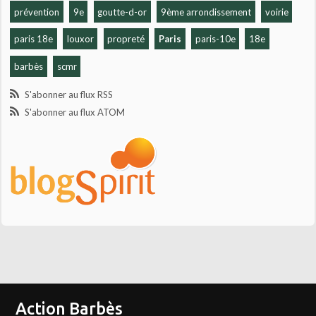
prévention
9e
goutte-d-or
9ème arrondissement
voirie
paris 18e
louxor
propreté
Paris
paris-10e
18e
barbès
scmr
S'abonner au flux RSS
S'abonner au flux ATOM
Action Barbès