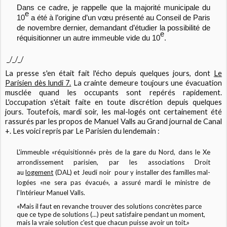
Dans ce cadre, je rappelle que la majorité municipale du
e
10
a été à l’origine d’un vœu présenté au Conseil de Paris
de novembre dernier, demandant d’étudier la possibilité de
e
réquisitionner un autre immeuble vide du 10
.
_/_/_/
La presse s'en était fait l'écho depuis quelques jours, dont
Le
Parisien dès lundi 7.
La crainte demeure toujours une évacuation
musclée quand les occupants sont repérés rapidement.
L'occupation s'était faite en toute discrétion depuis quelques
jours. Toutefois, mardi soir, les mal-logés ont certainement été
rassurés par les propos de Manuel Valls au Grand journal de Canal
+. Les voici repris par Le Parisien du lendemain :
L'immeuble «réquisitionné» près de la gare du Nord, dans le Xe
arrondissement parisien, par les associations Droit
au
logement
(DAL) et Jeudi noir pour y installer des familles mal-
logées «ne sera pas évacué», a assuré mardi le ministre de
l'Intérieur Manuel Valls.
«Mais il faut en revanche trouver des solutions concrètes parce
que ce type de solutions (...) peut satisfaire pendant un moment,
mais la vraie solution c'est que chacun puisse avoir un toit.»