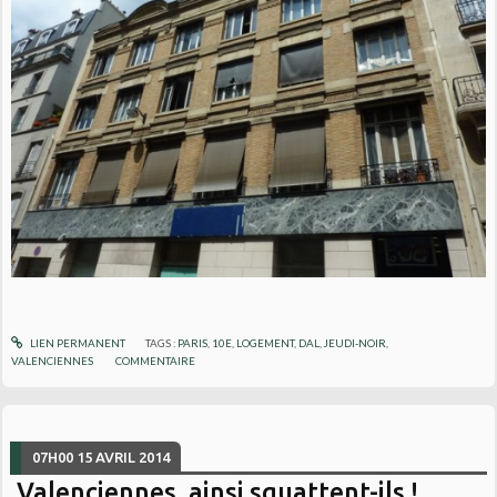
LIEN PERMANENT
TAGS :
PARIS
,
10E
,
LOGEMENT
,
DAL
,
JEUDI-NOIR
,
VALENCIENNES
COMMENTAIRE
07H00
15
AVRIL 2014
Valenciennes, ainsi squattent-ils !