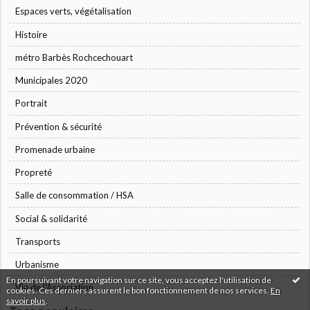
Espaces verts, végétalisation
Histoire
métro Barbès Rochcechouart
Municipales 2020
Portrait
Prévention & sécurité
Promenade urbaine
Propreté
Salle de consommation / HSA
Social & solidarité
Transports
Urbanisme
En poursuivant votre navigation sur ce site, vous acceptez l'utilisation de
Vie de l'Association
cookies. Ces derniers assurent le bon fonctionnement de nos services.
En
savoir plus
.