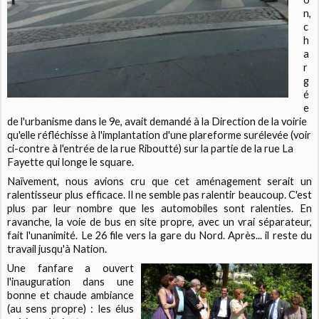
n,
c
h
a
r
g
é
e
de l'urbanisme dans le 9e, avait demandé à la Direction de la voirie
qu'elle réfléchisse à l'implantation d'une plareforme surélevée (voir
ci-contre à l'entrée de la rue Riboutté) sur la partie de la rue La
Fayette qui longe le square.
Naïvement, nous avions cru que cet aménagement serait un
ralentisseur plus efficace. Il ne semble pas ralentir beaucoup. C'est
plus par leur nombre que les automobiles sont ralenties. En
ravanche, la voie de bus en site propre, avec un vrai séparateur,
fait l'unanimité. Le 26 file vers la gare du Nord. Après... il reste du
travail jusqu'à Nation.
Une fanfare a ouvert
l'inauguration dans une
bonne et chaude ambiance
(au sens propre) : les élus