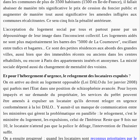
dans les communes de plus de 3500 habitants (1500 en Ile-de-France), il fallait
abaisser de manière très significative le prix de cession du foncier public et
augmenter de manière tout aussi significative les amendes infligées aux
communes récalcitrantes. Ce sera cinq fois la pénalité antérieure.
L'acceptation du logement social par tous et partout passe par un
dépoussiérage de leur image dans l'inconscient collectif. Les logements aidés
ne sont plus majoritairement les barres des "5000 de La Courneuve", oscillant
entre trafics et bagarres... Ce sont des petites résidences aux abords des grandes
villes, aussi bien que des immeubles récents ou anciens dans les centres
réhabilités, ou encore à Paris des appartements insérés et anonymes. La mixité
sociale dépend aussi du changement de mentalité des voisins.
Et pour l'hébergement d'urgence, le relogement des locataires expulsés
?
On en arrive au droit au logement opposable (Loi DALO du 1er janvier 2008)
qui parfois met l'Etat dans une position de schizophrénie avancée. Pour loyers
impayés et sur demande du propriétaire, les services du préfet peuvent
être amenés à expulser un locataire qu'ils devront reloger en urgence
conformément à la loi DALO... Y aurait-il un manque de communication entre
les ministères qui gèrent la problématique en parallèle : le relogement, c'est le
ministère du logement, les expulsions, celui de l'Intérieur. Reste que 9 fois sur
10, le locataire n'attend pas que la police le déloge, l'intervention de l'huissier
suffit.
On a ensuite progressé : quand les locataires sont
reconnus prioritaires par le