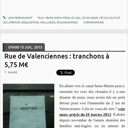
LIEN PERMANENT
TAGS :
PARIS
,
RÉMI-FÉRAUD
,
DAL
,
JEUDI-NOIR
,
CÉCILE-DUFLOT
,
OCCUPATION
,
RÉQUISITION
,
MAL-LOGÉS
,
VALENCIENNES
COMMENTAIRE
07H00
15
JUIL. 2013
Rue de Valenciennes : tranchons à
5,75 M€
SHARE
En allant vers le canal Saint-Martin pour y
entendre les voix des chorales il y a une
dizaine de jours, nous avons fait un petit
détour pour voir l'immeuble du 2 rue de
Valenciennes. Cela ne vous dit rien ?
voir
notre article du 10 janvier 2013
. Il abrite
depuis novembre de l'année dernière des
familles mal-logées ou en attente de