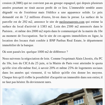
cession (4,3M€) qui ne convient pas au groupe espagnol, qui depuis plusieurs
années pourtant ne tirait aucun profit de ce lieu. L'immeuble semble assez
dégradé vu de l'extérieur mais l'édifice a une apparence solide. Le prix
demandé est de 7,2 millions d'euros, lit-on dans la presse. La surface de la
parcelle est de 292 m2, annonce le site de
meileursagents.com
qui estime la
surface du local d'activité à 1383 m2. Loin des 2500 m2 annoncés dans le
Parisien... et même des 2000 m2 repris dans le communiqué de la mairie du 10e
au moment de l'occupation. Sur le site de ces agents immobiliers en ligne, la
location des locaux était confiée à BNP Paribas Real Estate, le département
immobilier de la banque.
Où sont passés les quelque 1000 m2 de différence ?
Nous suivrons la négociation de loin. Comme l'exprimait Alain Lhostis, élu PC
du 10e, lors du CICA du 25 juin, si la Mairie de Paris veut atteindre le quota
qu'elle s'est elle-même fixé, à savoir 20% et même 25% de logements sociaux
dans les années qui viennent, il va falloir qu'elle s'en donne les moyens.
Chaque fois qu'il s'offre la possibilité d'acquérir un immeuble dans son entier, il
ne faut pas hésiter. Ils deviennent rares.