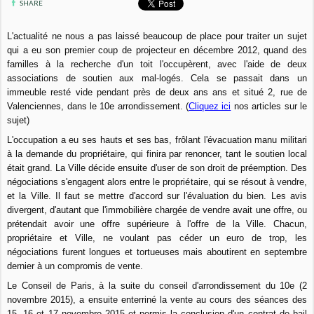
SHARE
L'actualité ne nous a pas laissé beaucoup de place pour traiter un sujet
qui a eu son premier coup de projecteur en décembre 2012, quand des
familles à la recherche d'un toit l'occupèrent, avec l'aide de deux
associations de soutien aux mal-logés. Cela se passait dans un
immeuble resté vide pendant près de deux ans ans et situé 2, rue de
Valenciennes, dans le 10e arrondissement. (
Cliquez ici
nos articles sur le
sujet)
L'occupation a eu ses hauts et ses bas, frôlant l'évacuation manu militari
à la demande du propriétaire, qui finira par renoncer, tant le soutien local
était grand. La Ville décide ensuite d'user de son droit de préemption. Des
négociations s'engagent alors entre le propriétaire, qui se résout à vendre,
et la Ville. Il faut se mettre d'accord sur l'évaluation du bien. Les avis
divergent, d'autant que l'immobilière chargée de vendre avait une offre, ou
prétendait avoir une offre supérieure à l'offre de la Ville. Chacun,
propriétaire et Ville, ne voulant pas céder un euro de trop, les
négociations furent longues et tortueuses mais aboutirent en septembre
dernier à un compromis de vente.
Le Conseil de Paris, à la suite du conseil d'arrondissement du 10e (2
novembre 2015), a ensuite enterriné la vente au cours des séances des
15, 16 et 17 novembre 2015 et permis la conclusion d'un contrat de bail