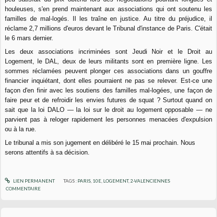
houleuses, s'en prend maintenant aux associations qui ont soutenu les
familles de mal-logés. Il les traîne en justice. Au titre du préjudice, il
réclame 2,7 millions d'euros devant le Tribunal d'instance de Paris. C'était
le 6 mars dernier.
Les deux associations incriminées sont Jeudi Noir et le Droit au
Logement, le DAL, deux de leurs militants sont en première ligne. Les
sommes réclamées peuvent plonger ces associations dans un gouffre
financier inquiétant, dont elles pourraient ne pas se relever. Est-ce une
façon d'en finir avec les soutiens des familles mal-logées, une façon de
faire peur et de refroidir les envies futures de squat ? Surtout quand on
sait que la loi DALO — la loi sur le droit au logement opposable — ne
parvient pas à reloger rapidement les personnes menacées d'expulsion
ou à la rue.
Le tribunal a mis son jugement en délibéré le 15 mai prochain. Nous
serons attentifs à sa décision.
LIEN PERMANENT
TAGS :
PARIS
,
10E
,
LOGEMENT
,
2-VALENCIENNES
COMMENTAIRE