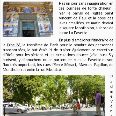
Pas un jour sans i
nauguration en
ces journées de forte chaleur :
hier le parvis de l'église Saint
Vincent de Paul et la pose des
laves émaillées, ce matin devant
le square Montholon, au bord de
la rue La Fayette.
En plus d'améliorer l'itinéraire de
la
ligne 26,
la troisième de Paris pour le nombre des personnes
transportées, le but était ici de traiter également ce carrefour
difficile pour les piétons et les circulations douces (vélo, bus). S'y
croisent, y débouchent ou en partent les rues La Fayette et son
flux très important, les rues Pierre Sémart, Mayran, Papillon, de
Montholon et enfin la rue Riboutté.
P
a
ul
in
e
V
é
r
o