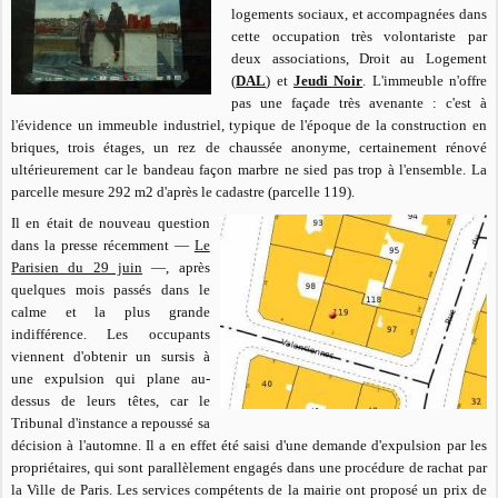
logements sociaux, et accompagnées dans
cette occupation très volontariste par
deux associations, Droit au Logement
(
DAL
) et
Jeudi Noir
. L'immeuble n'offre
pas une façade très avenante : c'est à
l'évidence un immeuble industriel, typique de l'époque de la construction en
briques, trois étages, un rez de chaussée anonyme, certainement rénové
ultérieurement car le bandeau façon marbre ne sied pas trop à l'ensemble. La
parcelle mesure 292 m2 d'après le cadastre (parcelle 119).
Il en était de nouveau question
dans la presse récemment —
Le
Parisien du 29 juin
—, après
quelques mois passés dans le
calme et la plus grande
indifférence. Les occupants
viennent d'obtenir un sursis à
une expulsion qui plane au-
dessus de leurs têtes, car le
Tribunal d'instance a repoussé sa
décision à l'automne. Il a en effet été saisi d'une demande d'expulsion par les
propriétaires, qui sont parallèlement engagés dans une procédure de rachat par
la Ville de Paris. Les services compétents de la mairie ont proposé un prix de