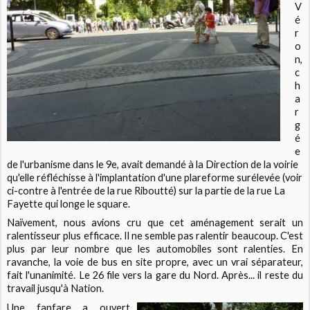
V
é
r
o
n,
c
h
a
r
g
é
e
de l'urbanisme dans le 9e, avait demandé à la Direction de la voirie
qu'elle réfléchisse à l'implantation d'une plareforme surélevée (voir
ci-contre à l'entrée de la rue Riboutté) sur la partie de la rue La
Fayette qui longe le square.
Naïvement, nous avions cru que cet aménagement serait un
ralentisseur plus efficace. Il ne semble pas ralentir beaucoup. C'est
plus par leur nombre que les automobiles sont ralenties. En
ravanche, la voie de bus en site propre, avec un vrai séparateur,
fait l'unanimité. Le 26 file vers la gare du Nord. Après... il reste du
travail jusqu'à Nation.
Une fanfare a ouvert