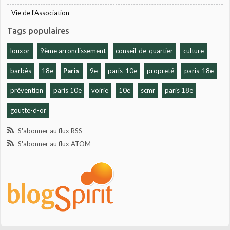
Vie de l'Association
Tags populaires
louxor
9ème arrondissement
conseil-de-quartier
culture
barbès
18e
Paris
9e
paris-10e
propreté
paris-18e
prévention
paris 10e
voirie
10e
scmr
paris 18e
goutte-d-or
S'abonner au flux RSS
S'abonner au flux ATOM