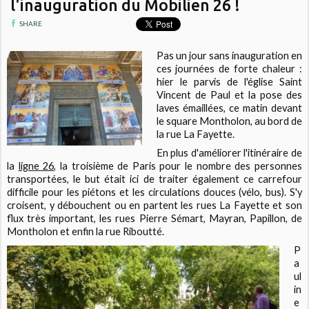
l'inauguration du Mobilien 26 !
SHARE
Pas un jour sans i
nauguration en
ces journées de forte chaleur :
hier le parvis de l'église Saint
Vincent de Paul et la pose des
laves émaillées, ce matin devant
le square Montholon, au bord de
la rue La Fayette.
En plus d'améliorer l'itinéraire de
la
ligne 26,
la troisième de Paris pour le nombre des personnes
transportées, le but était ici de traiter également ce carrefour
difficile pour les piétons et les circulations douces (vélo, bus). S'y
croisent, y débouchent ou en partent les rues La Fayette et son
flux très important, les rues Pierre Sémart, Mayran, Papillon, de
Montholon et enfin la rue Riboutté.
P
a
ul
in
e