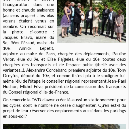
l'inauguration dans une
bonne et chaude ambiance
(au sens propre) : les élus
voisins étaient venus en
nombre. On reconnaît sur
la photo ci-contre :
Jacques Bravo, maire du
9e, Rémi Féraud, maire du
10e, Annick Lepetit,
adjointe au maire de Paris, chargée des déplacements, Pauline
Véron, élue du 9e, et Elise Fajgeles, élue du 10e, toutes deux
chargées des transports et de l'espace public (libellé avec des
variantes...), Alexandra Cordebard, première adjointe du 10e, Tony
Dreyfus, député du 10e, et comme il s'est plu à le souligner lui-
même l'élu de l'étape, le conseiller régional représentant Jean-Paul
Huchon, Michel Fève, président de la commission des transports
du Conseil régional d'Ile-de-France.
On remercie la DVD d'avoir créer là-aussi un stationnement pour
les cycles, dont le nombre ne cesse d'augmenter. Qu'en est-il du
projet de leur réserver des emplacements aussi dans les parkings
en sous-sol ?