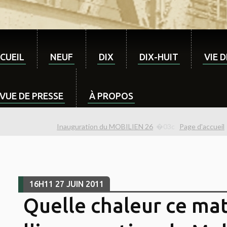
CUEIL
NEUF
DIX
DIX-HUIT
VIE 
VUE DE PRESSE
À PROPOS
Inauguration du MOBILIEN 26
Page d'accueil
16H11
27
JUIN 2011
Quelle chaleur ce mat