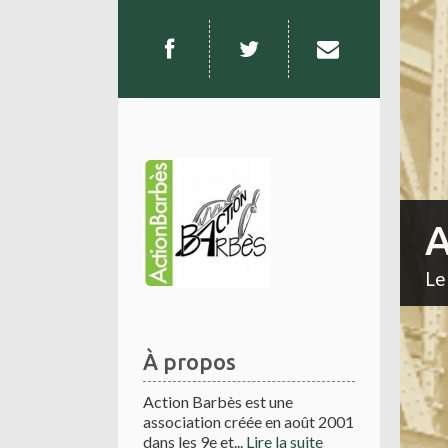
A
Le
À propos
Action Barbès est une
association créée en août 2001
dans les 9e et...
Lire la suite