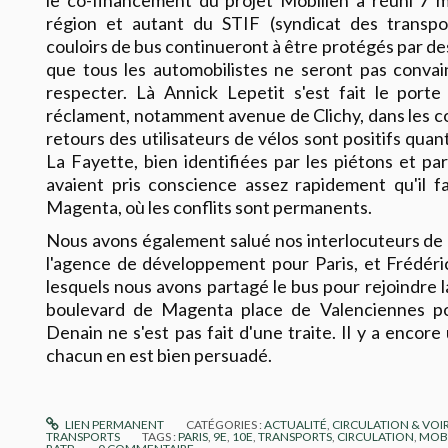
le co-financement du projet Mobilien a réuni 7 mi
région et autant du STIF (syndicat des transpor
couloirs de bus continueront à être protégés par de
que tous les automobilistes ne seront pas convain
respecter. Là Annick Lepetit s'est fait le porte
réclament, notamment avenue de Clichy, dans les c
retours des utilisateurs de vélos sont positifs quan
La Fayette, bien identifiées par les piétons et par
avaient pris conscience assez rapidement qu'il fa
Magenta, où les conflits sont permanents.
Nous avons également salué nos interlocuteurs de l
l'agence de développement pour Paris, et Frédéri
lesquels nous avons partagé le bus pour rejoindre 
boulevard de Magenta place de Valenciennes p
Denain ne s'est pas fait d'une traite. Il y a encor
chacun en est bien persuadé.
LIEN PERMANENT
CATÉGORIES :
ACTUALITÉ
,
CIRCULATION & VOIR
TRANSPORTS
TAGS :
PARIS
,
9E
,
10E
,
TRANSPORTS
,
CIRCULATION
,
MOBI