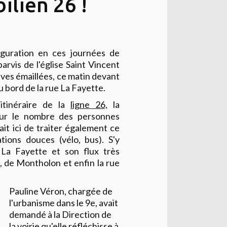
ilien 26 !
guration en ces journées de
parvis de l'église Saint Vincent
laves émaillées, ce matin devant
 bord de la rue La Fayette.
'itinéraire de la
ligne 26,
la
our le nombre des personnes
ait ici de traiter également ce
ations douces (vélo, bus). S'y
 La Fayette et son flux très
, de Montholon et enfin la rue
Pauline Véron, chargée de
l'urbanisme dans le 9e, avait
demandé à la Direction de
la voirie qu'elle réfléchisse à