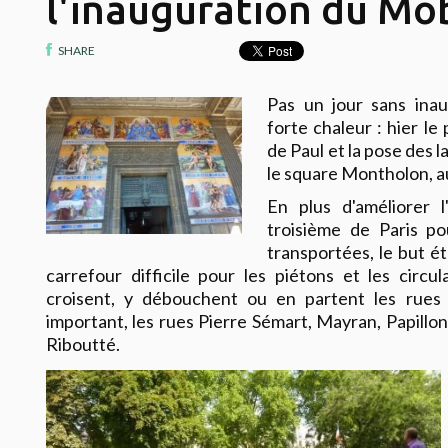
l'inauguration du Mob
SHARE
Pas un jour sans i
nau
forte chaleur : hier le 
de Paul et la pose des 
le square Montholon, au
En plus d'améliorer l
troisième de Paris p
transportées, le but ét
carrefour difficile pour les piétons et les circul
croisent, y débouchent ou en partent les rues
important, les rues Pierre Sémart, Mayran, Papillon
Riboutté.