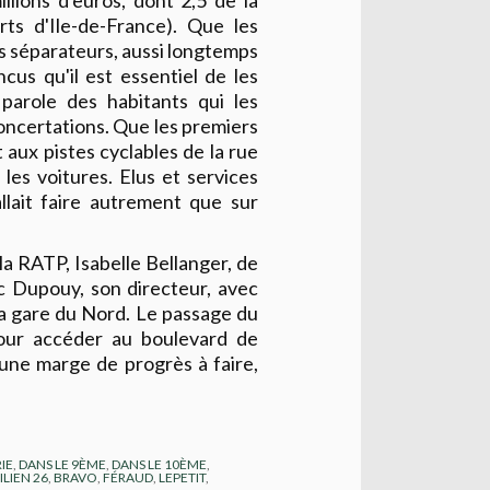
llions d'euros, dont 2,5 de la
ts d'Ile-de-France). Que les
s séparateurs, aussi longtemps
cus qu'il est essentiel de les
 parole des habitants qui les
oncertations. Que les premiers
t aux pistes cyclables de la rue
 les voitures. Elus et services
llait faire autrement que sur
a RATP, Isabelle Bellanger, de
c Dupouy, son directeur, avec
la gare du Nord. Le passage du
our accéder au boulevard de
e une marge de progrès à faire,
IE
,
DANS LE 9ÈME
,
DANS LE 10ÈME
,
LIEN 26
,
BRAVO
,
FÉRAUD
,
LEPETIT
,