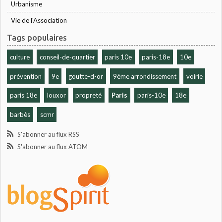
Urbanisme
Vie de l'Association
Tags populaires
culture
conseil-de-quartier
paris 10e
paris-18e
10e
prévention
9e
goutte-d-or
9ème arrondissement
voirie
paris 18e
louxor
propreté
Paris
paris-10e
18e
barbès
scmr
S'abonner au flux RSS
S'abonner au flux ATOM