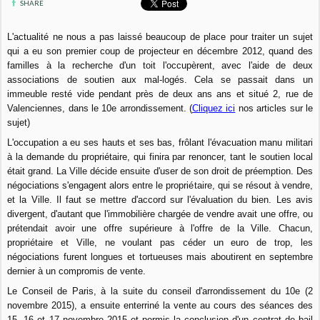
SHARE
L'actualité ne nous a pas laissé beaucoup de place pour traiter un sujet
qui a eu son premier coup de projecteur en décembre 2012, quand des
familles à la recherche d'un toit l'occupèrent, avec l'aide de deux
associations de soutien aux mal-logés. Cela se passait dans un
immeuble resté vide pendant près de deux ans ans et situé 2, rue de
Valenciennes, dans le 10e arrondissement. (
Cliquez ici
nos articles sur le
sujet)
L'occupation a eu ses hauts et ses bas, frôlant l'évacuation manu militari
à la demande du propriétaire, qui finira par renoncer, tant le soutien local
était grand. La Ville décide ensuite d'user de son droit de préemption. Des
négociations s'engagent alors entre le propriétaire, qui se résout à vendre,
et la Ville. Il faut se mettre d'accord sur l'évaluation du bien. Les avis
divergent, d'autant que l'immobilière chargée de vendre avait une offre, ou
prétendait avoir une offre supérieure à l'offre de la Ville. Chacun,
propriétaire et Ville, ne voulant pas céder un euro de trop, les
négociations furent longues et tortueuses mais aboutirent en septembre
dernier à un compromis de vente.
Le Conseil de Paris, à la suite du conseil d'arrondissement du 10e (2
novembre 2015), a ensuite enterriné la vente au cours des séances des
15, 16 et 17 novembre 2015 et permis la conclusion d'un contrat de bail