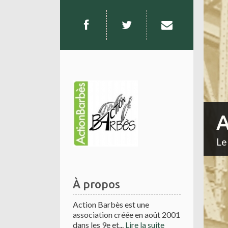
A
Le
À propos
Action Barbès est une
association créée en août 2001
dans les 9e et...
Lire la suite