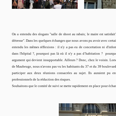
On a entendu des slogans "salle de shoot au rabais; le maire est satisfait
détresse". Dans les quelques échanges que nous avons pu avoir avec certai
entendu les mêmes réflexions : il n'y a pas eu de concertation ni d'inf
dans l'hôpital ?, pourquoi pas là où il n'y a pas d’habitation ? pourquo
argument qui devient insupportable. Ailleurs ? Donc, chez le voisin. Lors
de Maubeuge, nous n'avons pas vu les habitants du 37 et du 39 boulevard 
participer aux deux réunions consacrées au sujet. Ils auraient pu en
professionnels de la réduction des risques.
Souhaitons que le comité de suivi se mette rapidement en place pour échan