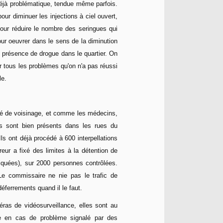
t déjà problématique, tendue même parfois.
ur diminuer les injections à ciel ouvert,
pour réduire le nombre des seringues qui
our oeuvrer dans le sens de la diminution
te présence de drogue dans le quartier. On
r tous les problèmes qu'on n'a pas réussi
le.
té de voisinage, et comme les médecins,
rs sont bien présents dans les rues du
Ils ont déjà procédé à 600 interpellations
eur a fixé des limites à la détention de
quées), sur 2000 personnes contrôlées.
 Le commissaire ne nie pas le trafic de
éferrements quand il le faut.
ras de vidéosurveillance, elles sont au
ée en cas de problème signalé par des