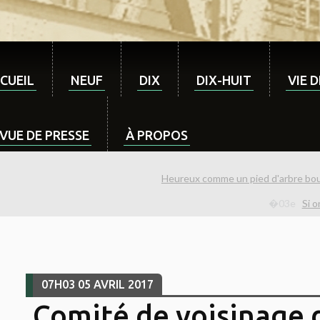
CUEIL
NEUF
DIX
DIX-HUIT
VIE 
VUE DE PRESSE
À PROPOS
Heureux comme un pied d'arbre bou
Si o
07H03
05
AVRIL 2017
Comité de voisinage d