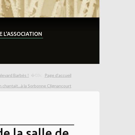
DE L'ASSOCIATION
levard Barbès !
Page d'accueil
n chantait...à la Sorbonne Clignancourt
e la salle de