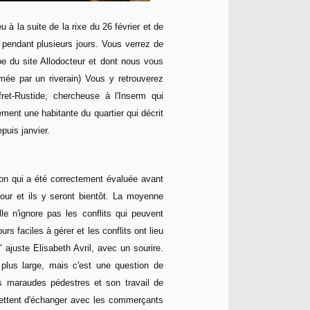
 à la suite de la rixe du 26 février et de
x pendant plusieurs jours. Vous verrez de
pe du site Allodocteur et dont nous vous
mée par un riverain) Vous
y retrouverez
ffret-Rustide, chercheuse à l'Inserm qui
ement une habitante du quartier qui décrit
epuis janvier.
ation qui a été correctement évaluée avant
our et ils y seront bientôt. La moyenne
e n'ignore pas les conflits qui peuvent
rs faciles à gérer et les conflits ont lieu
" ajuste Elisabeth Avril, avec un sourire.
e plus large, mais c'est une question de
 maraudes pédestres et son travail de
rmettent d'échanger avec les commerçants