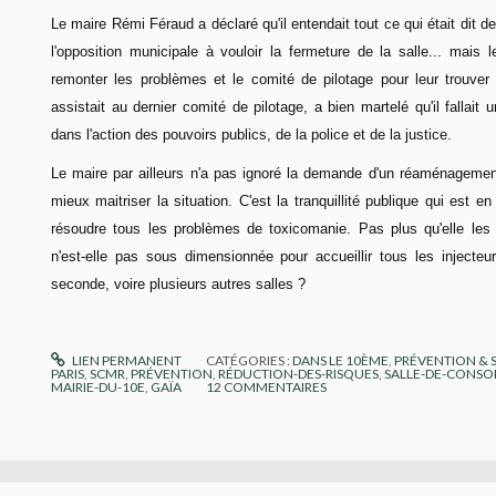
Le maire Rémi Féraud a déclaré qu'il entendait tout ce qui était dit de
l'opposition municipale à vouloir la fermeture de la salle... mais 
remonter les problèmes et le comité de pilotage pour leur trouver 
assistait au dernier comité de pilotage, a bien martelé qu'il fallai
dans l'action des pouvoirs publics, de la police et de la justice.
Le maire par ailleurs n'a pas ignoré la demande d'un réaménagement
mieux maitriser la situation. C'est la tranquillité publique qui est en
résoudre tous les problèmes de toxicomanie. Pas plus qu'elle les
n'est-elle pas sous dimensionnée pour accueillir tous les injecteurs
seconde, voire plusieurs autres salles ?
LIEN PERMANENT
CATÉGORIES :
DANS LE 10ÈME
,
PRÉVENTION & 
PARIS
,
SCMR
,
PRÉVENTION
,
RÉDUCTION-DES-RISQUES
,
SALLE-DE-CONS
MAIRIE-DU-10E
,
GAÏA
12
COMMENTAIRES