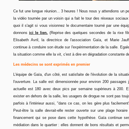
Ce fut une longue réunion... 3 heures ! Nous nous y attendions un peu
la vidéo tournée par un voisin qui a fait le tour des réseaux sociau
quoi il s'agit si vous visionnez le documentaire tourné par une équi
donnons
ici le lien.
(Reprise des quelques secondes de la rixe fil
Elisabeth Avril, la directrice de l'association Gaïa, et Marie Jau
continue à conduire son étude sur l'expérimentation de la salle. Egal
la situation comme elle la vit, c'est à dire en dégradation constante d
Les médecins se sont exprimés en premier
L'équipe de Gaïa, d'un côté, est satisfaite de l'évolution de la situ
l'ouverture. La salle est dimensionnée pour environ 200 passages j
actuelle est 180 avec deux pics par semaine supérieurs à 200. Ell
exister en dehors de la salle, les usagers de drogue ne sont pas toujou
parfois à l'intérieur aussi, "dans ce cas, on les gère plus facilement
Peut-être la salle devrait-elle rester ouverte sur une plage horair
financement qui se pose dans cette hypothèse. Gaïa continue ses
médiation dans le quartier : elles donnent de bons résultats et pe