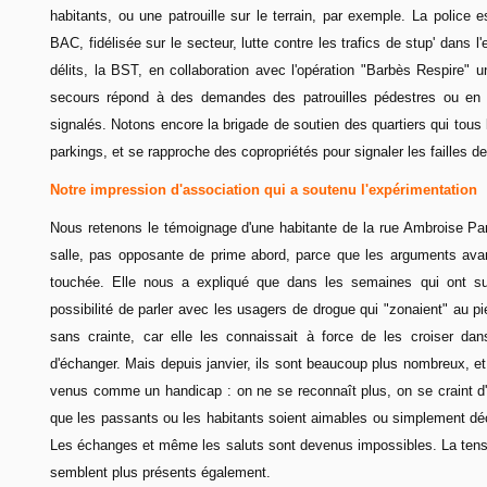
habitants, ou une patrouille sur le terrain, par exemple. La police 
BAC, fidélisée sur le secteur, lutte contre les trafics de stup' dans l'
délits, la BST, en collaboration avec l'opération "Barbès Respire" u
secours répond à des demandes des patrouilles pédestres ou en V
signalés. Notons encore la brigade de soutien des quartiers qui tous 
parkings, et se rapproche des copropriétés pour signaler les failles de
Notre impression d'association qui a soutenu l'expérimentation
Nous retenons le témoignage d'une habitante de la rue Ambroise Paré
salle, pas opposante de prime abord, parce que les arguments avan
touchée. Elle nous a expliqué que dans les semaines qui ont suivi
possibilité de parler avec les usagers de drogue qui "zonaient" au pi
sans crainte, car elle les connaissait à force de les croiser dans
d'échanger. Mais depuis janvier, ils sont beaucoup plus nombreux, et
venus comme un handicap : on ne se reconnaît plus, on se craint d'u
que les passants ou les habitants soient aimables ou simplement dé
Les échanges et même les saluts sont devenus impossibles. La tensi
semblent plus présents également.