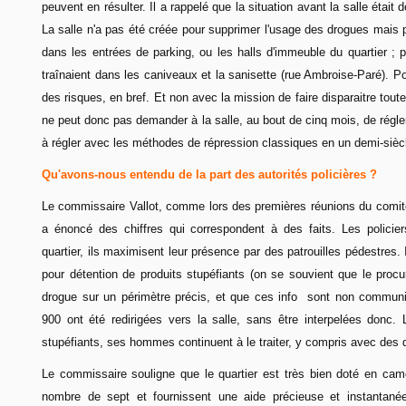
peuvent en résulter. Il a rappelé que la situation avant la salle étai
La salle n'a pas été créée pour supprimer l'usage des drogues mais po
dans les entrées de parking, ou les halls d'immeuble du quartier ; 
traînaient dans les caniveaux et la sanisette (rue Ambroise-Paré). P
des risques, en bref. Et non avec la mission de faire disparaitre tou
ne peut donc pas demander à la salle, au bout de cinq mois, de régle
à régler avec les méthodes de répression classiques en un demi-sièc
Qu'avons-nous entendu de la part des autorités policières ?
Le commissaire Vallot, comme lors des premières réunions du comi
a énoncé des chiffres qui correspondent à des faits. Les policie
quartier, ils maximisent leur présence par des patrouilles pédestres. 
pour détention de produits stupéfiants (on se souvient que le procur
drogue sur un périmètre précis, et que ces info sont non communi
900 ont été redirigées vers la salle, sans être interpelées donc.
stupéfiants, ses hommes continuent à le traiter, y compris avec des d
Le commissaire souligne que le quartier est très bien doté en camé
nombre de sept et fournissent une aide précieuse et instantan