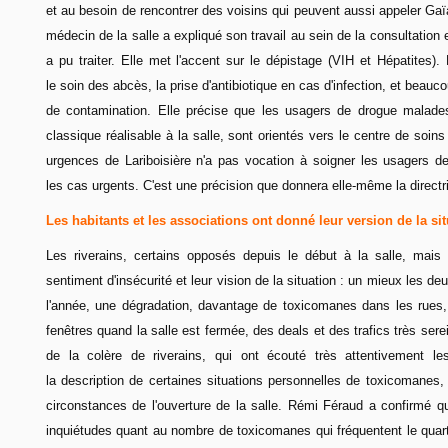
et au besoin de rencontrer des voisins qui peuvent aussi appeler Gaïa
médecin de la salle a expliqué son travail au sein de la consultatio
a pu traiter. Elle met l'accent sur le dépistage (VIH et Hépatites
le soin des abcès, la prise d'antibiotique en cas d'infection, et beauc
de contamination. Elle précise que les usagers de drogue malades,
classique réalisable à la salle, sont orientés vers le centre de soin
urgences de Lariboisière n'a pas vocation à soigner les usagers de 
les cas urgents. C'est une précision que donnera elle-même la directr
Les habitants et les associations ont donné leur version de la si
Les riverains, certains opposés depuis le début à la salle, mais 
sentiment d'insécurité et leur vision de la situation : un mieux les d
l'année, une dégradation, davantage de toxicomanes dans les rues
fenêtres quand la salle est fermée, des deals et des trafics très sere
de la colère de riverains, qui ont écouté très attentivement l
la description de certaines situations personnelles de toxicomanes, 
circonstances de l'ouverture de la salle. Rémi Féraud a confirmé qu'
inquiétudes quant au nombre de toxicomanes qui fréquentent le quartie