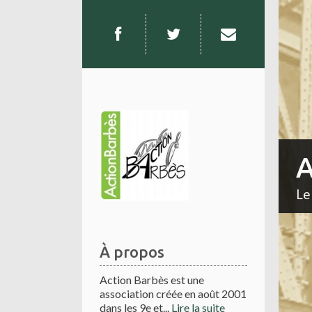
A
Le
À propos
Action Barbès est une
association créée en août 2001
dans les 9e et...
Lire la suite