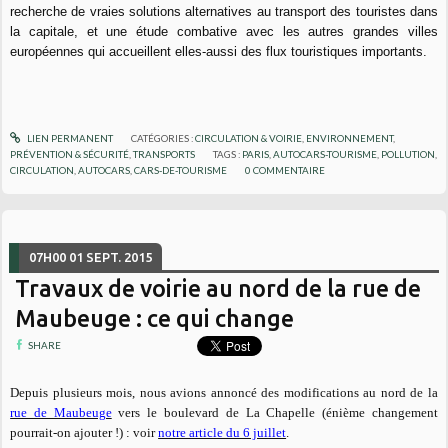
recherche de vraies solutions alternatives au transport des touristes dans
la capitale, et une étude combative avec les autres grandes villes
européennes qui accueillent elles-aussi des flux touristiques importants.
LIEN PERMANENT
CATÉGORIES :
CIRCULATION & VOIRIE
,
ENVIRONNEMENT
,
PRÉVENTION & SÉCURITÉ
,
TRANSPORTS
TAGS :
PARIS
,
AUTOCARS-TOURISME
,
POLLUTION
,
CIRCULATION
,
AUTOCARS
,
CARS-DE-TOURISME
0
COMMENTAIRE
07H00
01
SEPT. 2015
Travaux de voirie au nord de la rue de
Maubeuge : ce qui change
SHARE
Depuis plusieurs mois, nous avions annoncé des modifications au nord de la
rue de Maubeuge
vers le boulevard de La Chapelle (énième changement
pourrait-on ajouter !) : voir
notre article du 6 juillet
.