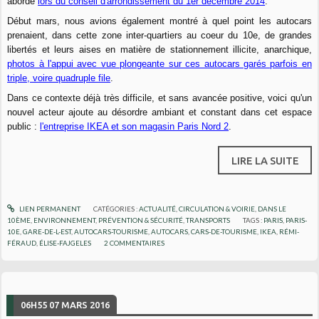
abordé
lors du conseil d'arrondissement du 1er décembre 2014
.
Début mars, nous avions également montré à quel point les autocars
prenaient, dans cette zone inter-quartiers au coeur du 10e, de grandes
libertés et leurs aises en matière de stationnement illicite, anarchique,
photos à l'appui avec vue plongeante sur ces autocars garés parfois en
triple, voire quadruple file
.
Dans ce contexte déjà très difficile, et sans avancée positive, voici qu'un
nouvel acteur ajoute au désordre ambiant et constant dans cet espace
public :
l'entreprise IKEA et son magasin Paris Nord 2
.
LIRE LA SUITE
LIEN PERMANENT
CATÉGORIES :
ACTUALITÉ
,
CIRCULATION & VOIRIE
,
DANS LE
10ÈME
,
ENVIRONNEMENT
,
PRÉVENTION & SÉCURITÉ
,
TRANSPORTS
TAGS :
PARIS
,
PARIS-
10E
,
GARE-DE-L-EST
,
AUTOCARS-TOURISME
,
AUTOCARS
,
CARS-DE-TOURISME
,
IKEA
,
RÉMI-
FÉRAUD
,
ÉLISE-FAJGELES
2
COMMENTAIRES
06H55
07
MARS 2016