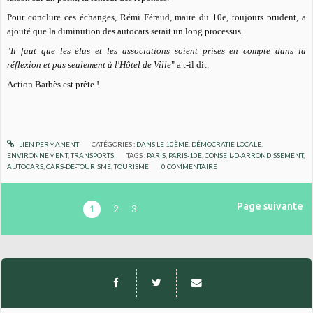
Pour conclure ces échanges, Rémi Féraud, maire du 10e, toujours prudent, a
ajouté que la diminution des autocars serait un long processus.
"
Il faut que les élus et les associations soient prises en compte dans la
réflexion et pas seulement à l'Hôtel de Ville
" a t-il dit.
Action Barbès est prête !
LIEN PERMANENT
CATÉGORIES :
DANS LE 10ÈME
,
DÉMOCRATIE LOCALE
,
ENVIRONNEMENT
,
TRANSPORTS
TAGS :
PARIS
,
PARIS-10E
,
CONSEIL-D-ARRONDISSEMENT
,
AUTOCARS
,
CARS-DE-TOURISME
,
TOURISME
0
COMMENTAIRE
Page suivante
1
2
3