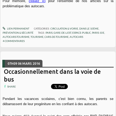
Pour mémoire,
cliquez ici
pour l'ensemble de nos articles sur la
problématique des autocars.
LIEN PERMANENT
CATÉGORIES :
CIRCULATION & VOIRIE
,
DANS LE 10ÈME
,
PRÉVENTION & SÉCURITÉ
TAGS :
PARIS
,
GARE-DE-L-EST
,
ESPACE-PUBLIC
,
PARIS-10E
,
AUTOCARS-TOURISME
,
TOURISME
,
CARS-DE-TOURISME
,
AUTOCARS
4
COMMENTAIRES
07H09
06
MARS 2016
Occasionnellement dans la voie de
bus
SHARE
Pendant les vacances scolaires, c'est bien connu, les parents se
débarrassent de leur progéniture en les confiant à des autocars.