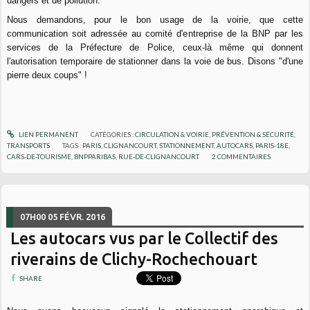
dangers et de pollution.
Nous demandons, pour le bon usage de la voirie, que cette
communication soit adressée au comité d'entreprise de la BNP par les
services de la Préfecture de Police, ceux-là même qui donnent
l'autorisation temporaire de stationner dans la voie de bus. Disons "d'une
pierre deux coups" !
LIEN PERMANENT
CATÉGORIES :
CIRCULATION & VOIRIE
,
PRÉVENTION & SÉCURITÉ
,
TRANSPORTS
TAGS :
PARIS
,
CLIGNANCOURT
,
STATIONNEMENT
,
AUTOCARS
,
PARIS-18E
,
CARS-DE-TOURISME
,
BNPPARIBAS
,
RUE-DE-CLIGNANCOURT
2
COMMENTAIRES
07H00
05
FÉVR. 2016
Les autocars vus par le Collectif des
riverains de Clichy-Rochechouart
SHARE