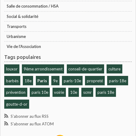
Salle de consommation / HSA
Social & solidarité
Transports
Urbanisme
Vie de l'Association
Tags populaires
louxor
9ème arrondissement
conseil-de-quartier
culture
barbès
18e
Paris
9e
paris-10e
propreté
paris-18e
prévention
paris 10e
voirie
10e
scmr
paris 18e
goutte-d-or
S'abonner au flux RSS
S'abonner au flux ATOM