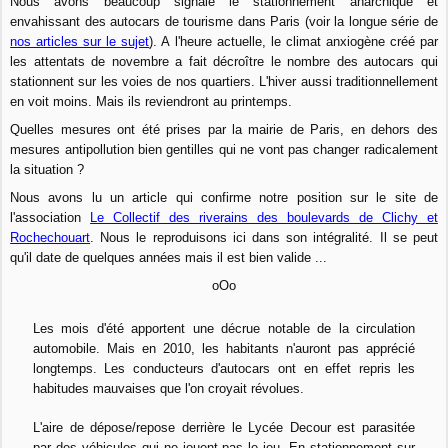
Nous avons beaucoup signalé le stationnement anarchique et
envahissant des autocars de tourisme dans Paris (voir la longue série de
nos articles sur le sujet
). A l'heure actuelle, le climat anxiogène créé par
les attentats de novembre a fait décroître le nombre des autocars qui
stationnent sur les voies de nos quartiers. L'hiver aussi traditionnellement
en voit moins. Mais ils reviendront au printemps.
Quelles mesures ont été prises par la mairie de Paris, en dehors des
mesures antipollution bien gentilles qui ne vont pas changer radicalement
la situation ?
Nous avons lu un article qui confirme notre position sur le site de
l'association
Le Collectif des riverains des boulevards de Clichy et
Rochechouart
. Nous le reproduisons ici dans son intégralité. Il se peut
qu'il date de quelques années mais il est bien valide ...
oOo
Les mois d'été apportent une décrue notable de la circulation
automobile. Mais en 2010, les habitants n'auront pas apprécié
longtemps. Les conducteurs d'autocars ont en effet repris les
habitudes mauvaises que l'on croyait révolues.
L'aire de dépose/repose derrière le Lycée Decour est parasitée
par des véhicules qui ne jouent pas le jeu. En stationnement sur