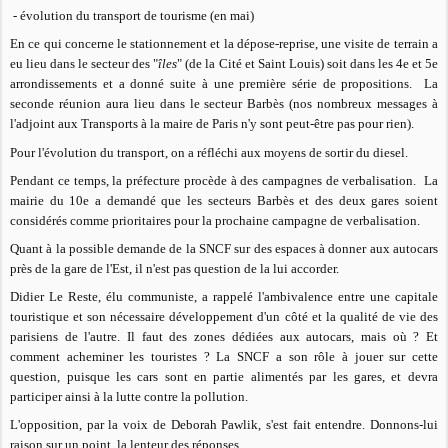
- évolution du transport de tourisme (en mai)
En ce qui concerne le stationnement et la dépose-reprise, une visite de terrain a
eu lieu dans le secteur des "
îles
" (de la Cité et Saint Louis) soit dans les 4e et 5e
arrondissements et a donné suite à une première série de propositions. La
seconde réunion aura lieu dans le secteur Barbès (nos nombreux messages à
l'adjoint aux Transports à la maire de Paris n'y sont peut-être pas pour rien).
Pour l'évolution du transport, on a réfléchi aux moyens de sortir du diesel.
Pendant ce temps, la préfecture procède à des campagnes de verbalisation. La
mairie du 10e a demandé que les secteurs Barbès et des deux gares soient
considérés comme prioritaires pour la prochaine campagne de verbalisation.
Quant à la possible demande de la SNCF sur des espaces à donner aux autocars
près de la gare de l'Est, il n'est pas question de la lui accorder.
Didier Le Reste, élu communiste, a rappelé l'ambivalence entre une capitale
touristique et son nécessaire développement d'un côté et la qualité de vie des
parisiens de l'autre. Il faut des zones dédiées aux autocars, mais où ? Et
comment acheminer les touristes ? La SNCF a son rôle à jouer sur cette
question, puisque les cars sont en partie alimentés par les gares, et devra
participer ainsi à la lutte contre la pollution.
L'opposition, par la voix de Deborah Pawlik, s'est fait entendre. Donnons-lui
raison sur un point, la lenteur des réponses.