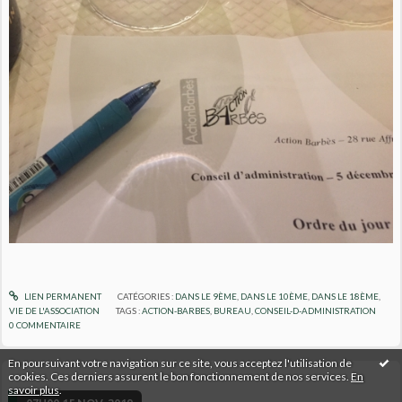
LIEN PERMANENT
CATÉGORIES :
DANS LE 9ÈME
,
DANS LE 10ÈME
,
DANS LE 18ÈME
,
VIE DE L'ASSOCIATION
TAGS :
ACTION-BARBES
,
BUREAU
,
CONSEIL-D-ADMINISTRATION
0
COMMENTAIRE
En poursuivant votre navigation sur ce site, vous acceptez l'utilisation de
cookies. Ces derniers assurent le bon fonctionnement de nos services.
En
savoir plus
.