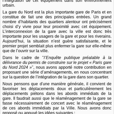
l’intégration de cet équipement dans son environnement
urbain.
La gare du Nord est la plus importante gare de Paris et en
constitue de fait une des principales entrées. Un grand
nombre d’habitants des quartiers alentour ont précisément
choisi d’y vivre pour leur proximité avec cet équipement.
L’interconnexion de la gare avec la ville est donc très
importante pour les usagers de la gare et pour les riverains.
Aujourd’hui, la situation n’est guère satisfaisant
e,
et le
premier projet semblait plus enfermer la gare sur elle-même
que de l’ouvrir sur la ville.
Dans le cadre
de "
l’Enquête
publique préalable à la
délivrance du permis de construire
sur le
projet « Paris gare
du Nord 2024 »
", nous avons apporté notre contribution en
proposant une série d’aménagements, en nous concentrant
sur la question de
l’intégration de la gare dans son quartier.
Nous pensons que d'une manière générale, il convient de
favoriser les déplacements doux et particulièrement les
déplacements piétons dans les abords immédiats de la
gare. Il faudrait aussi que le réaménagement de la gare se
fasse nécessairement de concert avec le réaménagement
de ces abords immédiats par la Ville. Nous avons donc
proposé ou appuyé les idées suivantes :