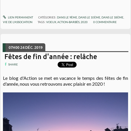
LIEN PERMANENT
CATÉGORIES :
DANS LE 9ÈME
,
DANS LE 10ÈME
,
DANS LE 18ÈME
,
VIE DE L'ASSOCIATION
TAGS :
VOEUX
,
ACTION-BARBÈS
,
2020
0
COMMENTAIRE
07H00
24
DÉC. 2019
Fêtes de fin d'année : relâche
SHARE
Le blog d'Action se met en vacance le temps des fêtes de fin
d'année, nous vous retrouvons avec plaisir en 2020 !