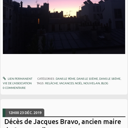
LIEN PERMANENT
CATÉGORIES :
DANS LE 9ÈME
,
DANS LE 10ÈME
,
DANS LE 18ÈME
,
VIE DE L'ASSOCIATION
TAGS :
RELÂCHE
,
VACANCES
,
NOËL
,
NOUVEL-AN
,
BLOG
0
COMMENTAIRE
12H00
23
DÉC. 2019
Décès de Jacques Bravo, ancien maire