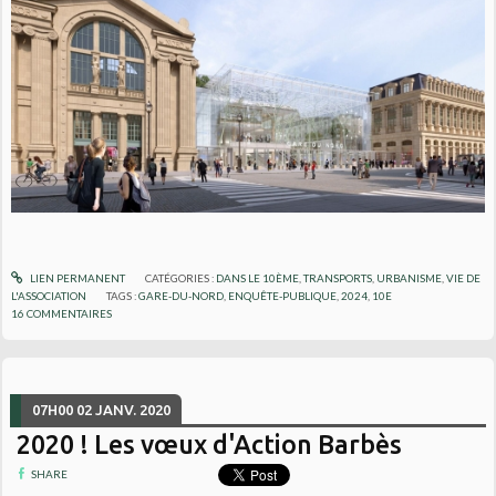
LIEN PERMANENT
CATÉGORIES :
DANS LE 10ÈME
,
TRANSPORTS
,
URBANISME
,
VIE DE
L'ASSOCIATION
TAGS :
GARE-DU-NORD
,
ENQUÊTE-PUBLIQUE
,
2024
,
10E
16
COMMENTAIRES
07H00
02
JANV. 2020
2020 ! Les vœux d'Action Barbès
SHARE