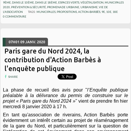
9ÈME
,
DANS LE 10ÈME
,
DANS LE 18ÈME
,
ESPACES VERTS, VÉGÉTALISATION
,
MUNICIPALES
2020
,
PRÉVENTION & SÉCURITÉ
,
PROMENADE URBAINE
,
URBANISME
,
VIE DE
L'ASSOCIATION
TAGS :
MUNICIPALES
,
PROPOSITIONS
,
ACTION-BARBÈS
,
9E
,
10E
,
18E
0
COMMENTAIRE
07H01
09
JANV. 2020
Paris gare du Nord 2024, la
contribution d'Action Barbès à
l'enquête publique
SHARE
La phase de recueil des avis pour "
l’Enquête
publique
préalable à la délivrance du permis de construire sur le
projet « Paris gare du Nord 2024 »
" vient de prendre fin hier
mercredi 8 janvier 2020 à 17 h.
En tant qu'association de riverains,
Action Barbès
porte
évidemment un intérêt certain au
projet de réaménagement
de la gare du Nord
, et
particulièrement sur la question de