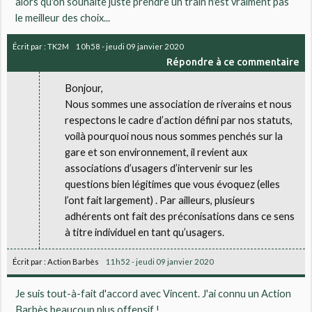
alors qu'on souhaite juste prendre un train n'est vraiment pas
le meilleur des choix...
Écrit par :
TK2M
10h58
-
jeudi 09
janvier 2020
Répondre à ce commentaire
Bonjour,
Nous sommes une association de riverains et nous
respectons le cadre d’action défini par nos statuts,
voilà pourquoi nous nous sommes penchés sur la
gare et son environnement, il revient aux
associations d’usagers d’intervenir sur les
questions bien légitimes que vous évoquez (elles
l’ont fait largement) . Par ailleurs, plusieurs
adhérents ont fait des préconisations dans ce sens
à titre individuel en tant qu’usagers.
Écrit par :
Action Barbès
11h52
-
jeudi 09
janvier 2020
Je suis tout-à-fait d'accord avec Vincent. J'ai connu un Action
Barbès beaucoup plus offensif !