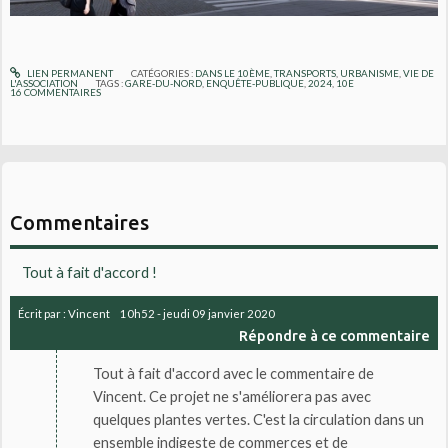
LIEN PERMANENT
CATÉGORIES :
DANS LE 10ÈME
,
TRANSPORTS
,
URBANISME
,
VIE DE
L'ASSOCIATION
TAGS :
GARE-DU-NORD
,
ENQUÊTE-PUBLIQUE
,
2024
,
10E
16
COMMENTAIRES
Commentaires
Tout à fait d'accord !
Écrit par :
Vincent
10h52
-
jeudi 09
janvier 2020
Répondre à ce commentaire
Tout à fait d'accord avec le commentaire de
Vincent. Ce projet ne s'améliorera pas avec
quelques plantes vertes. C'est la circulation dans un
ensemble indigeste de commerces et de