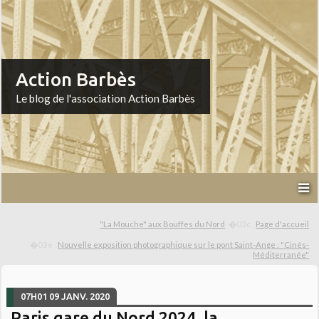
Action Barbès
Le blog de l'association Action Barbès
"La Mouche" aux Bouffes du Nord
Page d'accueil
Nouvelle exposition photographique sur le pont Saint-Ange : "Cinés-
Méditerranée"
07H01
09
JANV. 2020
Paris gare du Nord 2024, la