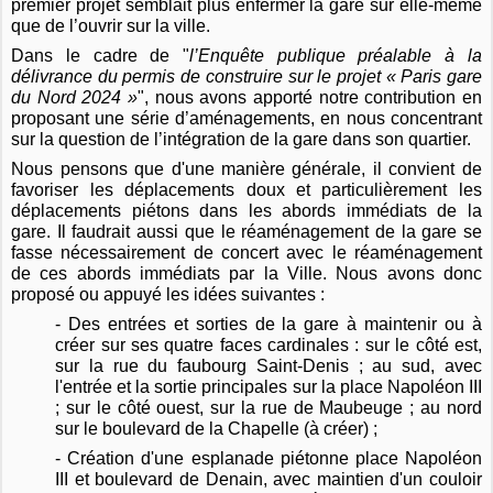
premier projet semblait plus enfermer la gare sur elle-même
que de l’ouvrir sur la ville.
Dans le cadre
de "
l’Enquête
publique préalable à la
délivrance du permis de construire
sur le
projet « Paris gare
du Nord 2024 »
", nous avons apporté notre contribution en
proposant une série d’aménagements, en nous concentrant
sur la question de
l’intégration de la gare dans son quartier.
Nous pensons que d'une manière générale, il convient de
favoriser les déplacements doux et particulièrement les
déplacements piétons dans les abords immédiats de la
gare. Il faudrait aussi que le réaménagement de la gare se
fasse nécessairement de concert avec le réaménagement
de ces abords immédiats par la Ville. Nous avons donc
proposé ou appuyé les idées suivantes :
- Des entrées et sorties de la gare à maintenir ou à
créer sur
ses
quatre faces cardinales
: sur le côté est,
sur la rue du faubourg Saint-Denis ; au sud, avec
l'entrée et la sortie principales sur la place Napoléon III
; sur le côté ouest, sur la rue de Maubeuge ; au nord
sur le boulevard de la Chapelle (à créer) ;
- Création d'une esplanade piétonne place Napoléon
III et boulevard de Denain, avec maintien d'un couloir