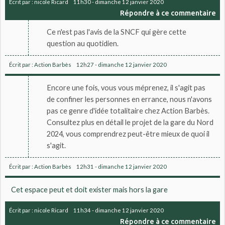
Écrit par :
nicole Ricard
11h30
-
dimanche 12
janvier 2020
Répondre à ce commentaire
Ce n'est pas l'avis de la SNCF qui gère cette
question au quotidien.
Écrit par :
Action Barbès
12h27
-
dimanche 12
janvier 2020
Encore une fois, vous vous méprenez, il s'agit pas
de confiner les personnes en errance, nous n'avons
pas ce genre d'idée totalitaire chez Action Barbès.
Consultez plus en détail le projet de la gare du Nord
2024, vous comprendrez peut-être mieux de quoi il
s'agit.
Écrit par :
Action Barbès
12h31
-
dimanche 12
janvier 2020
Cet espace peut et doit exister mais hors la gare
Écrit par :
nicole Ricard
11h34
-
dimanche 12
janvier 2020
Répondre à ce commentaire