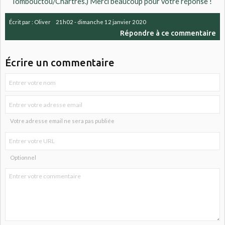
Tombouctou/Chartres.) Merci beaucoup pour votre réponse !
Écrit par :
Oliver
21h02
-
dimanche 12
janvier 2020
Répondre à ce commentaire
Écrire un commentaire
Votre adresse email ne sera pas publiée
Optionnel