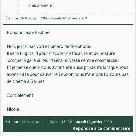
amicalement,
Écrit par :
JR Bourge
22h00
-
jeudi 09
janvier 2020
Bonjour Jean-Raphaël
Non, je n'ai pas votre numéro de téléphone.
Il sera trop tard pour discuter d'efficacité et de posture
lorsque la gare du Nord sera un vaste centre commercial.
Et je pense que si nous avions été aussi prudents lorsque nous
avons lutté pour sauver le Louxor, nous n'aurions toujours pas
de cinéma à Barbès.
Cordialement
Nicole
Écrit par :
nicole Jacques-Lefèvre
13h32
-
samedi 11
janvier 2020
Répondre à ce commentaire