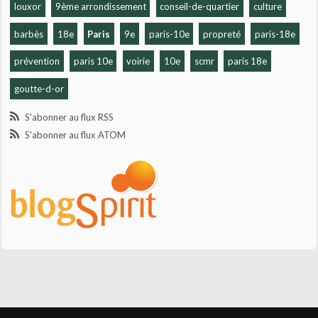
louxor
9ème arrondissement
conseil-de-quartier
culture
barbès
18e
Paris
9e
paris-10e
propreté
paris-18e
prévention
paris 10e
voirie
10e
scmr
paris 18e
goutte-d-or
S'abonner au flux RSS
S'abonner au flux ATOM