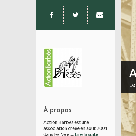
A
Le
À propos
Action Barbès est une
association créée en août 2001
dans les 9e et...
Lire la suite