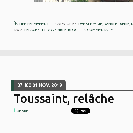
LIEN PERMANENT
CATÉGORIES :
DANS LE 9ÈME
,
DANS LE 10ÈME
,
TAGS :
RELÂCHE
,
11-NOVEMBRE
,
BLOG
0
COMMENTAIRE
07H00
01
NOV. 2019
Toussaint, relâche
SHARE