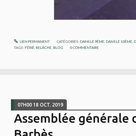
LIEN PERMANENT
CATÉGORIES :
DANS LE 9ÈME
,
DANS LE 10ÈME
,
TAGS :
FÉRIÉ
,
RELÂCHE
,
BLOG
0
COMMENTAIRE
07H00
18
OCT. 2019
Assemblée générale d
Barbès