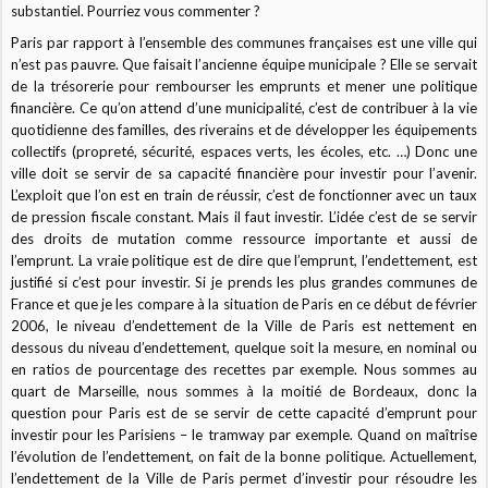
substantiel. Pourriez vous commenter ?
Paris par rapport à l’ensemble des communes françaises est une ville qui
n’est pas pauvre. Que faisait l’ancienne équipe municipale ? Elle se servait
de la trésorerie pour rembourser les emprunts et mener une politique
financière. Ce qu’on attend d’une municipalité, c’est de contribuer à la vie
quotidienne des familles, des riverains et de développer les équipements
collectifs (propreté, sécurité, espaces verts, les écoles, etc. …) Donc une
ville doit se servir de sa capacité financière pour investir pour l’avenir.
L’exploit que l’on est en train de réussir, c’est de fonctionner avec un taux
de pression fiscale constant. Mais il faut investir. L’idée c’est de se servir
des droits de mutation comme ressource importante et aussi de
l’emprunt. La vraie politique est de dire que l’emprunt, l’endettement, est
justifié si c’est pour investir. Si je prends les plus grandes communes de
France et que je les compare à la situation de Paris en ce début de février
2006, le niveau d’endettement de la Ville de Paris est nettement en
dessous du niveau d’endettement, quelque soit la mesure, en nominal ou
en ratios de pourcentage des recettes par exemple. Nous sommes au
quart de Marseille, nous sommes à la moitié de Bordeaux, donc la
question pour Paris est de se servir de cette capacité d’emprunt pour
investir pour les Parisiens – le tramway par exemple. Quand on maîtrise
l’évolution de l’endettement, on fait de la bonne politique. Actuellement,
l’endettement de la Ville de Paris permet d’investir pour résoudre les