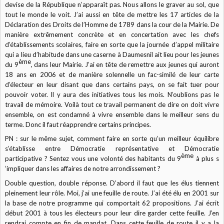
devise de la République n’apparaît pas. Nous allons le graver au sol, que
tout le monde le voit. J’ai aussi en tête de mettre les 17 articles de la
Déclaration des Droits de l’Homme de 1789 dans la cour de la Mairie. De
manière extrêmement concrète et en concertation avec les chefs
d’établissements scolaires, faire en sorte que la journée d’appel militaire
qui a lieu d’habitude dans une caserne à Daumesnil ait lieu pour les jeunes
ème
du 9
, dans leur Mairie. J’ai en tête de remettre aux jeunes qui auront
18 ans en 2006 et de manière solennelle un fac-similé de leur carte
d’électeur en leur disant que dans certains pays, on se fait tuer pour
pouvoir voter. Il y aura des initiatives tous les mois. N’oublions pas le
travail de mémoire. Voilà tout ce travail permanent de dire on doit vivre
ensemble, on est condamné à vivre ensemble dans le meilleur sens du
terme. Donc il faut réapprendre certains principes.
PN : sur le même sujet, comment faire en sorte qu’un meilleur équilibre
s’établisse entre Démocratie représentative et Démocratie
ème
participative ? Sentez vous une volonté des habitants du 9
à plus s
‘impliquer dans les affaires de notre arrondissement ?
Double question, double réponse. D’abord il faut que les élus tiennent
pleinement leur rôle. Moi, j’ai une feuille de route. J’ai été élu en 2001 sur
la base de notre programme qui comportait 62 propositions. J’ai écrit
début 2001 à tous les électeurs pour leur dire garder cette feuille. J’en
rendrai compte en fin de mandat. Dans cette feuille de route il y a la