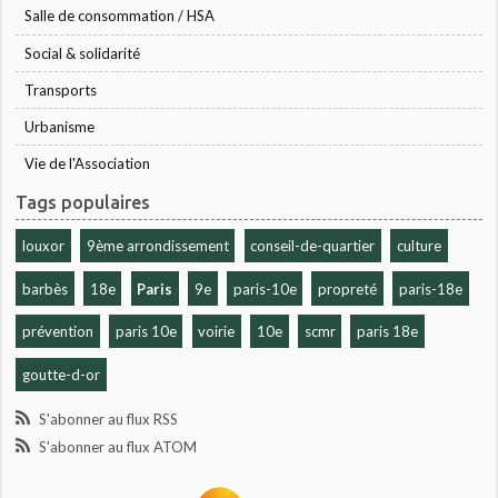
Salle de consommation / HSA
Social & solidarité
Transports
Urbanisme
Vie de l'Association
Tags populaires
louxor
9ème arrondissement
conseil-de-quartier
culture
barbès
18e
Paris
9e
paris-10e
propreté
paris-18e
prévention
paris 10e
voirie
10e
scmr
paris 18e
goutte-d-or
S'abonner au flux RSS
S'abonner au flux ATOM