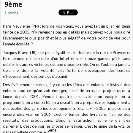
9ème
SHARE
Paris Neuvième (PN) : lors de vos vœux, vous avez fait un bilan en demi
teinte de 2005. N’y revenons pas en détails mais pouvez vous nous dire
l’événement le plus positif et le plus négatif de votre point de vue pour
l’année écoulée. ?
Jacques Bravo (JB) : Le plus négatif est le drame de la rue de Provence.
Etre témoin de l’incendie d’un hôtel et voir douze gamins périr sans
oublier les autres victimes, est une chose terrible. On ne l’oubliera jamais.
Cela me donne la volonté très forte de développer des centres
d’hébergement, des centres d’accueil.
Des événements heureux, il y en a : les fêtes des enfants, le festival des
enfants, tout ce qu’on voit émerger, sortir de terre, les projets qu’on a
lancé depuis 2001. Pendant quatre ans avec mon équipe, on a
programmé, on a concerté, on a discuté, on a préparé, des équipements,
des écoles, des garderies, des logements, etc. … Fin 2005, mais ce sera
encore plus vrai en 2006, c’est le temps des livraisons, l’année des
résultats, des productions. Donc la satisfaction, et je le dis très
clairement, c’est de voir les choses se réaliser. C’est le signe de la vitalité
ème
dans un village comme le 9
.