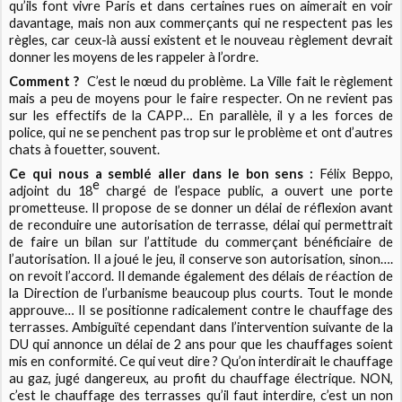
qu’ils font vivre Paris et dans certaines rues on aimerait en voir
davantage, mais non aux commerçants qui ne respectent pas les
règles, car ceux-là aussi existent et le nouveau règlement devrait
donner les moyens de les rappeler à l’ordre.
Comment ?
C’est le nœud du problème. La Ville fait le règlement
mais a peu de moyens pour le faire respecter. On ne revient pas
sur les effectifs de la CAPP… En parallèle, il y a les forces de
police, qui ne se penchent pas trop sur le problème et ont d’autres
chats à fouetter, souvent.
Ce qui nous a semblé aller dans le bon sens :
Félix Beppo,
e
adjoint du 18
chargé de l’espace public, a ouvert une porte
prometteuse. Il propose de se donner un délai de réflexion avant
de reconduire une autorisation de terrasse, délai qui permettrait
de faire un bilan sur l’attitude du commerçant bénéficiaire de
l’autorisation. Il a joué le jeu, il conserve son autorisation, sinon….
on revoit l’accord. Il demande également des délais de réaction de
la Direction de l’urbanisme beaucoup plus courts. Tout le monde
approuve… Il se positionne radicalement contre le chauffage des
terrasses. Ambiguïté cependant dans l’intervention suivante de la
DU qui annonce un délai de 2 ans pour que les chauffages soient
mis en conformité. Ce qui veut dire ? Qu’on interdirait le chauffage
au gaz, jugé dangereux, au profit du chauffage électrique. NON,
c’est le chauffage des terrasses qu’il faut interdire, c’est un non