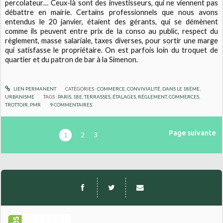
percolateur… Ceux-là sont des investisseurs, qui ne viennent pas
débattre en mairie. Certains professionnels que nous avons
entendus le 20 janvier, étaient des gérants, qui se démènent
comme ils peuvent entre prix de la conso au public, respect du
règlement, masse salariale, taxes diverses, pour sortir une marge
qui satisfasse le propriétaire. On est parfois loin du troquet de
quartier et du patron de bar à la Simenon.
LIEN PERMANENT
CATÉGORIES :
COMMERCE
,
CONVIVIALITÉ
,
DANS LE 18ÈME
,
URBANISME
TAGS :
PARIS
,
18E
,
TERRASSES
,
ÉTALAGES
,
RÈGLEMENT
,
COMMERCES
,
TROTTOIR
,
PMR
9
COMMENTAIRES
Page suivante
1
2
3