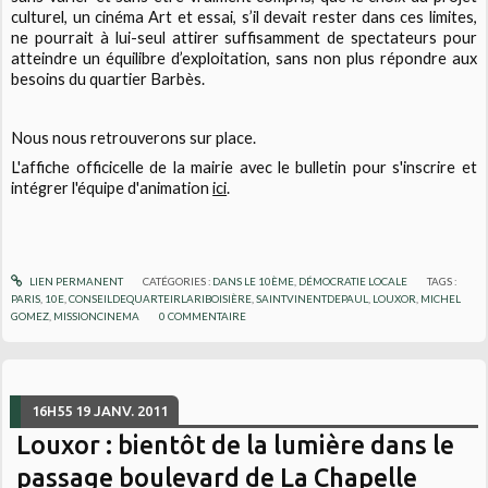
culturel, un cinéma Art et essai, s’il devait rester dans ces limites,
ne pourrait à lui-seul attirer suffisamment de spectateurs pour
atteindre un équilibre d’exploitation, sans non plus répondre aux
besoins du quartier Barbès.
Nous nous retrouverons sur place.
L'affiche officicelle de la mairie avec le bulletin pour s'inscrire et
intégrer l'équipe d'animation
ici
.
LIEN PERMANENT
CATÉGORIES :
DANS LE 10ÈME
,
DÉMOCRATIE LOCALE
TAGS :
PARIS
,
10E
,
CONSEILDEQUARTEIRLARIBOISIÈRE
,
SAINTVINENTDEPAUL
,
LOUXOR
,
MICHEL
GOMEZ
,
MISSIONCINEMA
0
COMMENTAIRE
16H55
19
JANV. 2011
Louxor : bientôt de la lumière dans le
passage boulevard de La Chapelle