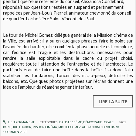
pendant que l’élue référente du conseil, Alexandra Cordebard,
répondait aux questions restées en suspend et pertinemment
rappelées par Jean-Louis Pierrel, animateur chevronné du conseil
de quartier Lariboisière Saint-Vincent-de-Paul.
Le tour de Michel Gomez, délégué général de la Mission cinéma de
la Ville, est arrivé : il a su en quelques phrases faire le point sur
l’avancée du chantier, dire combien la phase actuelle est complexe,
car l’édifice est fragile et les destructions, nécessaires pour
rendre la salle exploitable dans le cadre du projet choisi,
requièrent toute l’attention de l’entreprise et de l’architecte. Le
parti pris était de faire une boîte dans la boîte, il a donc fallu
stabiliser les fondations, foncer des micro-pieux, détruire les
balcons, etc. Quelques photos projetées sur l’écran donnent une
idée de l’ampleur du réaménagement intérieur.
LIRE LA SUITE
LIEN PERMANENT
CATÉGORIES :
DANS LE 10ÈME
,
DÉMOCRATIE LOCALE
TAGS :
PARIS
,
10E
,
LOUXOR
,
MISSION CINÉMA
,
MICHEL GOMEZ
,
ALEXANDRA CORDEBARD
1
COMMENTAIRE