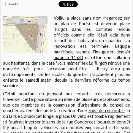
SHARE
Voilà, la place sans nom (regardez sur
un plan de Paris) est devenue place
Turgot dans les comptes rendus
officiels comme elle l'était déjà dans
l'esprit des habitants du quartier. La
rénovation est terminée. L'équipe
municipale viendra l'inaugurer
demain
matin à 11h30
et offrir une collation
aux habitants, dans le café "
Jolis mômes
" (ex
Le Turgot
) rénové une
nouvelle fois, pour l'accasion peut-être... Il n'y aura pas
d'attroupements car les écoles du quartier n'accueillent plus les
enfants le samedi matin, depuis la dernière réforme du temps
scolaire.
C'était pourtant en pensant aux enfants, très nombreux à
traverser cette place située au milieu de plusieurs établissements,
que des membres de la commission d'urbanisme du conseil de
quartier avaient demandé la création d'une
zone de rencontre
, là
où la rue Condorcet longe la place. Un véto est tombé rapidement
: il faudrait inverser le sens de la rue Condorcet (pourquoi donc ?)
Il y aurait trop de véhicules automobiles empruntant cette voie,