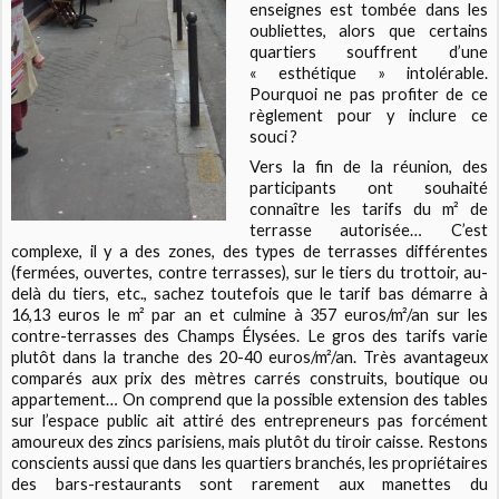
enseignes est tombée dans les
oubliettes, alors que certains
quartiers souffrent d’une
« esthétique » intolérable.
Pourquoi ne pas profiter de ce
règlement pour y inclure ce
souci ?
Vers la fin de la réunion, des
participants ont souhaité
connaître les tarifs du m² de
terrasse autorisée… C’est
complexe, il y a des zones, des types de terrasses différentes
(fermées, ouvertes, contre terrasses), sur le tiers du trottoir, au-
delà du tiers, etc., sachez toutefois que le tarif bas démarre à
16,13 euros le m² par an et culmine à 357 euros/m²/an sur les
contre-terrasses des Champs Élysées. Le gros des tarifs varie
plutôt dans la tranche des 20-40 euros/m²/an. Très avantageux
comparés aux prix des mètres carrés construits, boutique ou
appartement… On comprend que la possible extension des tables
sur l’espace public ait attiré des entrepreneurs pas forcément
amoureux des zincs parisiens, mais plutôt du tiroir caisse. Restons
conscients aussi que dans les quartiers branchés, les propriétaires
des bars-restaurants sont rarement aux manettes du