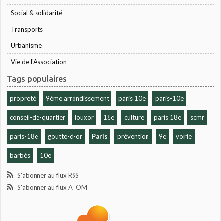
Social & solidarité
Transports
Urbanisme
Vie de l'Association
Tags populaires
propreté
9ème arrondissement
paris 10e
paris-10e
conseil-de-quartier
louxor
18e
culture
paris 18e
scmr
paris-18e
goutte-d-or
Paris
prévention
9e
voirie
barbès
10e
S'abonner au flux RSS
S'abonner au flux ATOM