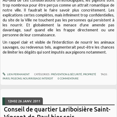
Au-delà de ces considérations ornithologiques, les pigeons sont
trop nombreux pour être perçus comme un attrait romantique de
notre ville. Il faudrait le faire savoir plus concrètement. Les
explications certes complètes, mais infiniment trop confidentielles,
du site de la Ville ne touchent pas les personnes qui persistent à
les nourrir. Et globalement la menace d'une amende pas
davantage, sauf quand elle les frappe directement ou une
personne de leur connaissance.
Un rappel clair et visible de l'interdiction de nourrir les animaux
sauvages, ou redevenus tels, augmenterait peut-être les chances
de limiter les dégâts qui sont imputés aux pigeons notamment.
LIEN PERMANENT
CATÉGORIES :
PRÉVENTION & SÉCURITÉ
,
PROPRETÉ
TAGS :
PARIS
,
PIGEONS
,
NOURRISSAGE INTERDIT
0
COMMENTAIRE
12H02
26
JANV. 2011
Conseil de quartier Lariboisière Saint-