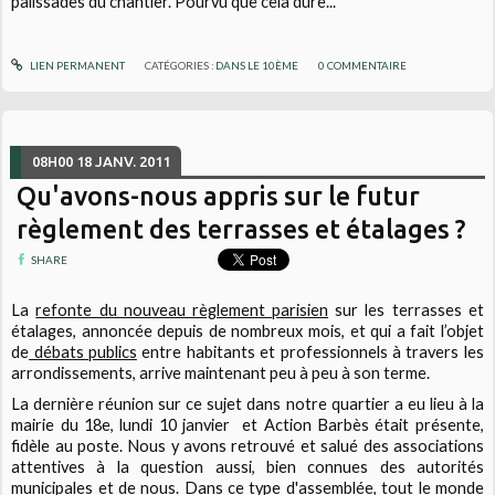
palissades du chantier. Pourvu que cela dure...
LIEN PERMANENT
CATÉGORIES :
DANS LE 10ÈME
0
COMMENTAIRE
08H00
18
JANV. 2011
Qu'avons-nous appris sur le futur
règlement des terrasses et étalages ?
SHARE
La
refonte du nouveau règlement parisien
sur les terrasses et
étalages, annoncée depuis de nombreux mois, et qui a fait l’objet
de
débats publics
entre habitants et professionnels à travers les
arrondissements, arrive maintenant peu à peu à son terme.
La dernière réunion sur ce sujet dans notre quartier a eu lieu à la
mairie du 18e, lundi 10 janvier et Action Barbès était présente,
fidèle au poste. Nous y avons retrouvé et salué des associations
attentives à la question aussi, bien connues des autorités
municipales et de nous. Dans ce type d'assemblée, tout le monde