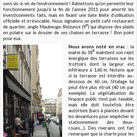
sens vis-à-vis de l’environnement ! Admettons qu’on permette leur
fonctionnement jusqu'à la fin de l’année 2011 pour amortir les
investissements faits, mais en fixant une date limite d’utilisation
officielle et irrévocable. Nous signalons un petit café restaurant
e
de quartier, angle Maubeuge-Belzunce (9
) qui dispose des plaids
en polaire sur le dossier de ses chaises en terrasse ! Bon point
pour eux.
Nous avons noté en vrac
: la
e
mairie du 18
maintient son rejet
énergique des terrasses sur les
trottoirs dont la largeur est
inférieure à 1,60 m. Notons que
si la terrasse est interdite au-
dessous de 60 cm, l’étalage lui
peut être plus étroit (40 cm par
exemple). La végétalisation de
l’espace public n’est pas taxable,
mais elle doit toutefois être
autorisée (bacs à plantes devant
les devantures pour empêcher le
stationnement des deux-
roues…). Des riverains ont fait
remarquer que la charte pour les