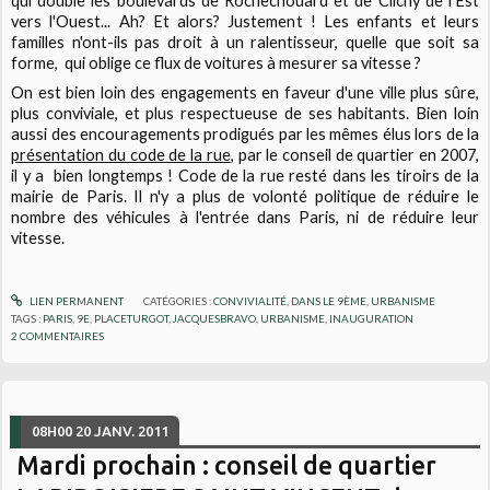
qui double les boulevards de Rochechouard et de Clichy de l'Est
vers l'Ouest... Ah? Et alors? Justement ! Les enfants et leurs
familles n'ont-ils pas droit à un ralentisseur, quelle que soit sa
forme, qui oblige ce flux de voitures à mesurer sa vitesse ?
On est bien loin des engagements en faveur d'une ville plus sûre,
plus conviviale, et plus respectueuse de ses habitants. Bien loin
aussi des encouragements prodigués par les mêmes élus lors de la
présentation du code de la rue
, par le conseil de quartier en 2007,
il y a bien longtemps ! Code de la rue resté dans les tiroirs de la
mairie de Paris. Il n'y a plus de volonté politique de réduire le
nombre des véhicules à l'entrée dans Paris, ni de réduire leur
vitesse.
LIEN PERMANENT
CATÉGORIES :
CONVIVIALITÉ
,
DANS LE 9ÈME
,
URBANISME
TAGS :
PARIS
,
9E
,
PLACETURGOT
,
JACQUESBRAVO
,
URBANISME
,
INAUGURATION
2
COMMENTAIRES
08H00
20
JANV. 2011
Mardi prochain : conseil de quartier