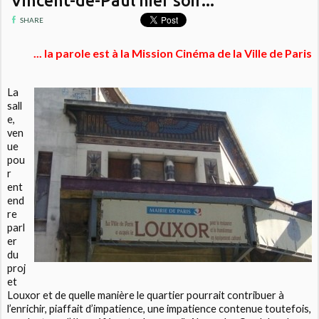
Vincent-de-Paul hier soir...
SHARE
... la parole est à la Mission Cinéma de la Ville de Paris
La
sall
e,
ven
ue
pou
r
ent
end
re
parl
er
du
proj
et
Louxor et de quelle manière le quartier pourrait contribuer à
l’enrichir, piaffait d’impatience, une impatience contenue toutefois,