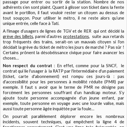
passage pour entrer ou sortir de la station. Nombre de nos
adhérents s’en sont plaint. Quant à glisser son ticket dans la fente
avant le portillon, il faut vouloir rester un citoyen au dessus de
tout soupçon. Pour utiliser le métro, il ne reste alors qu’une
unique entrée, celle face à Tati.
A l'image d’usagers de lignes de TGV et de RER
qui ont décidé la
grève des billets
, parmi d’autres
protestations
,
suite aux retards
trop fréquents des trains, serait-on un mauvais citoyen si l'on
décidait la grève du ticket de métro les jours de marché ? Pas sûr !
Certains prônent la désobéissance civique pour faire avancer les
choses…
Non respect du contrat
: En effet, comme pour la SNCF,
le
contrat qui lie l'usager à
la RATP par l'intermédiaire d'un paiement
(ticket, carte d'abonnement) est rompu ces jours-là : pas
d'accessibilité pour les personnes à mobilité réduite (PMR) par
exemple. Il faut s
avoir que le terme de PMR ne désigne pas
forcément les personnes souffrant d’un handicap moteur. S’y
ajoute toute personne accompagnée d’un jeune enfant, par
exemple, toute personne en voyage avec une lourde valise, mais
aussi toute personne âgée inquiétée par la foule…
On pourrait parallèlement déplorer encore les nombreux
incidents, souvent techniques, qui empêchent la ligne 4 de