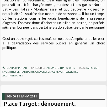
fonctionner correctement. C’est une ligne très fréquentée, on
pourrait dire très chargée même, qui dessert des gares (Nord –
Est – Les Halles - Montparnasse) et qui, peut-être - oserons-
nous le dire ?- souffre d’un manque de personnel… Il fut un temps
où les stations comme les quais bénéficiaient de la présence
d’agents. Essayez donc d’acheter un billet en soirée, et parfois
même en journée, dans certaine station désertée par le personnel
!
C'est un autre sujet, certes, mais on ne peut s'empêcher de le relier
à la dégradation des services publics en général. Un choix
politique.
LIEN PERMANENT
CATÉGORIES :
ACTUALITÉ
,
TRANSPORTS
TAGS :
PARIS
,
RATP
,
SNCF
,
TITRESDETRANSPORTS
,
GRÈVEDESUSAGERS
,
VENTESILLICITES
2
COMMENTAIRES
08H00
21
JANV. 2011
Place Turgot : dénouement.