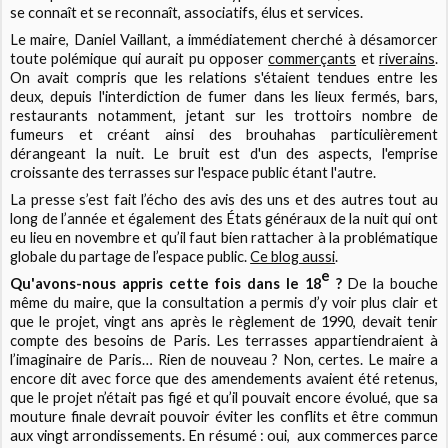
se connaît et se reconnaît, associatifs, élus et services.
Le maire, Daniel Vaillant, a immédiatement cherché à désamorcer
toute polémique qui aurait pu opposer
commerçants
et
riverains
.
On avait compris que les relations s'étaient tendues entre les
deux, depuis l'interdiction de fumer dans les lieux fermés, bars,
restaurants notamment, jetant sur les trottoirs nombre de
fumeurs et créant ainsi des brouhahas particulièrement
dérangeant la nuit. Le bruit est d'un des aspects, l'emprise
croissante des terrasses sur l'espace public étant l'autre.
La presse s’est fait l’écho des avis des uns et des autres tout au
long de l’année et également des États généraux de la nuit qui ont
eu lieu en novembre et qu’il faut bien rattacher à la problématique
globale du partage de l’espace public.
Ce blog aussi
.
e
Qu'avons-nous appris cette fois dans le 18
?
De la bouche
même du maire, que la consultation a permis d’y voir plus clair et
que le projet, vingt ans après le règlement de 1990, devait tenir
compte des besoins de Paris. Les terrasses appartiendraient à
l’imaginaire de Paris… Rien de nouveau ? Non, certes. Le maire a
encore dit avec force que des amendements avaient été retenus,
que le projet n’était pas figé et qu’il pouvait encore évolué, que sa
mouture finale devrait pouvoir éviter les conflits et être commun
aux vingt arrondissements. En résumé : oui, aux commerces parce