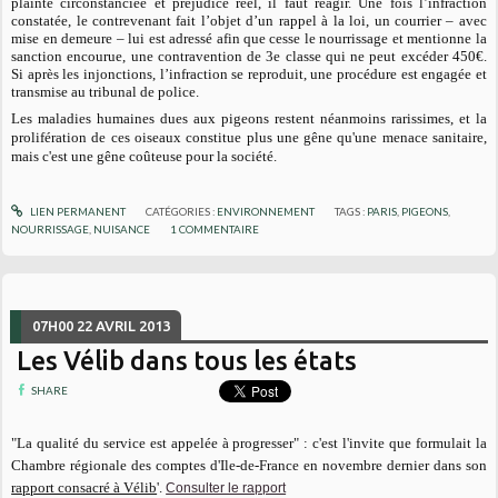
plainte circonstanciée et préjudice réel, il faut réagir. Une fois l’infraction
constatée, le contrevenant fait l’objet d’un rappel à la loi, un courrier – avec
mise en demeure – lui est adressé afin que cesse le nourrissage et mentionne la
sanction encourue, une contravention de 3e classe qui ne peut excéder 450€.
Si après les injonctions, l’infraction se reproduit, une procédure est engagée et
transmise au tribunal de police.
Les maladies humaines dues aux pigeons restent néanmoins rarissimes, et la
prolifération de ces oiseaux constitue plus une gêne qu'une menace sanitaire,
mais c'est une gêne coûteuse pour la société.
LIEN PERMANENT
CATÉGORIES :
ENVIRONNEMENT
TAGS :
PARIS
,
PIGEONS
,
NOURRISSAGE
,
NUISANCE
1
COMMENTAIRE
07H00
22
AVRIL 2013
Les Vélib dans tous les états
SHARE
"La qualité du service est appelée à progresser" : c'est l'invite que formulait la
Chambre régionale des comptes d'Ile-de-France en novembre dernier dans son
rapport consacré à Vélib
'.
Consulter le rapport