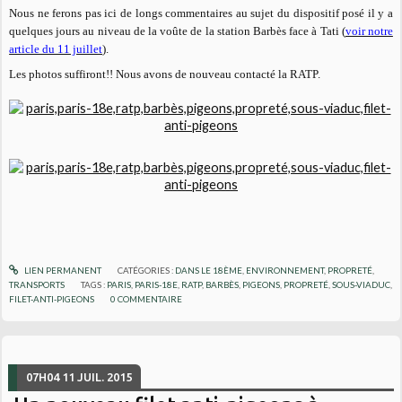
Nous ne ferons pas ici de longs commentaires au sujet du dispositif posé il y a
quelques jours au niveau de la voûte de la station Barbès face à Tati (
voir notre
article du 11 juillet
).
Les photos suffiront!! Nous avons de nouveau contacté la RATP.
LIEN PERMANENT
CATÉGORIES :
DANS LE 18ÈME
,
ENVIRONNEMENT
,
PROPRETÉ
,
TRANSPORTS
TAGS :
PARIS
,
PARIS-18E
,
RATP
,
BARBÈS
,
PIGEONS
,
PROPRETÉ
,
SOUS-VIADUC
,
FILET-ANTI-PIGEONS
0
COMMENTAIRE
07H04
11
JUIL. 2015