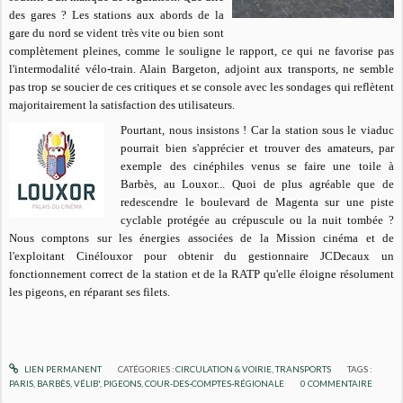
des gares ? Les stations aux abords de la
gare du nord se vident très vite ou bien sont
complètement pleines, comme le souligne le rapport, ce qui ne favorise pas
l'intermodalité vélo-train. Alain Bargeton, adjoint aux transports, ne semble
pas trop se soucier de ces critiques et se console avec les sondages qui reflètent
majoritairement la satisfaction des utilisateurs.
Pourtant, nous insistons ! Car la station sous le viaduc
pourrait bien s'apprécier et trouver des amateurs, par
exemple des cinéphiles venus se faire une toile à
Barbès, au Louxor... Quoi de plus agréable que de
redescendre le boulevard de Magenta sur une piste
cyclable protégée au crépuscule ou la nuit tombée ?
Nous comptons sur les énergies associées de la Mission cinéma et de
l'exploitant Cinélouxor pour obtenir du gestionnaire JCDecaux un
fonctionnement correct de la station et de la RATP qu'elle éloigne résolument
les pigeons, en réparant ses filets.
LIEN PERMANENT
CATÉGORIES :
CIRCULATION & VOIRIE
,
TRANSPORTS
TAGS :
PARIS
,
BARBÈS
,
VÉLIB'
,
PIGEONS
,
COUR-DES-COMPTES-RÉGIONALE
0
COMMENTAIRE