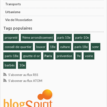
Transports
Urbanisme
Vie de l'Association
Tags populaires
propreté
9ème arrondissement
paris 10e
paris-10e
conseil-de-quartier
louxor
18e
culture
paris 18e
scmr
paris-18e
goutte-d-or
Paris
prévention
9e
voirie
barbès
10e
S'abonner au flux RSS
S'abonner au flux ATOM