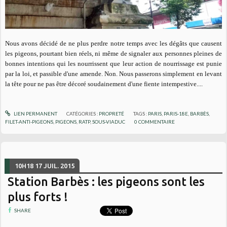
Nous avons décidé de ne plus perdre notre temps avec les dégâts que causent
les pigeons, pourtant bien réels, ni même de signaler aux personnes pleines de
bonnes intentions qui les nourrissent que leur action de nourrissage est punie
par la loi, et passible d'une amende. Non. Nous passerons simplement en levant
la tête pour ne pas être décoré soudainement d'une fiente intempestive....
LIEN PERMANENT
CATÉGORIES :
PROPRETÉ
TAGS :
PARIS
,
PARIS-18E
,
BARBÈS
,
FILET-ANTI-PIGEONS
,
PIGEONS
,
RATP
,
SOUS-VIADUC
0
COMMENTAIRE
10H18
17
JUIL. 2015
Station Barbès : les pigeons sont les
plus forts !
SHARE