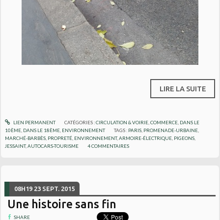
LIRE LA SUITE
LIEN PERMANENT
CATÉGORIES :
CIRCULATION & VOIRIE
,
COMMERCE
,
DANS LE
10ÈME
,
DANS LE 18ÈME
,
ENVIRONNEMENT
TAGS :
PARIS
,
PROMENADE-URBAINE
,
MARCHÉ-BARBÈS
,
PROPRETÉ
,
ENVIRONNEMENT
,
ARMOIRE-ÉLECTRIQUE
,
PIGEONS
,
JESSAINT
,
AUTOCARS-TOURISME
4
COMMENTAIRES
08H19
23
SEPT. 2015
Une histoire sans fin
SHARE