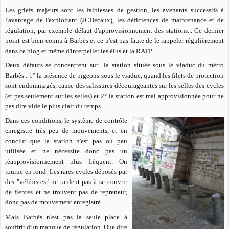
Les griefs majeurs sont les faiblesses de gestion, les avenants successifs à
l'avantage de l'exploitant (JCDecaux), les déficiences de maintenance et de
régulation, par exemple défaut d'approvisionnement des stations... Ce dernier
point est bien connu à Barbès et ce n'est pas faute de le rappeler régulièrement
dans ce blog et même d'interpeller les élus et la RATP.
Deux défauts se concentrent sur la station située sous le viaduc du métro
Barbès : 1° la présence de pigeons sous le viaduc, quand les filets de protection
sont endommagés, cause des salissures décourageantes sur les selles des cycles
(et pas seulement sur les selles) et 2° la station est mal approvisionnée pour ne
pas dire vide le plus clair du temps.
Dans ces conditions, le système de contrôle
enregistre très peu de mouvements, et en
conclut que la station n'est pas ou peu
utilisée et ne nécessite donc pas un
réapprovisionnement plus fréquent. On
tourne en rond. Les rares cycles déposés par
des "vélibistes" ne tardent pas à se couvrir
de fientes et ne trouvent pas de repreneur,
donc pas de mouvement enregistré...
Mais Barbès n'est pas la seule place à
souffrir d'un manque de régulation. Que dire