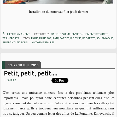
Installation du nouveau filet jeudi dernier
LIEN PERMANENT
CATÉGORIES :
DANS LE 18ÈME
,
ENVIRONNEMENT
,
PROPRETÉ
,
TRANSPORTS
TAGS :
PARIS
,
PARIS 18E
,
RATP
,
BARBÈS
,
PIGEONS
,
PROPRETÉ
,
SOUS-VIADUC
,
FILET-ANTI-PIGEONS
4
COMMENTAIRES
06H22
18
JUIL. 2013
Petit, petit, petit....
SHARE
C'est certes une nuisance mineure face à des problèmes tellement plus
importants... mais pourquoi donc certaines personnes pensent-elles que les
pigeons auraient du mal à se nourrir. S'ils sont si nombreux dans les villes, c'est
justement parce qu'ils y trouvent leur nourriture en quantité suffisante, sans
trop se fatiguer. Un peu comme le rat des villes de La Fontaine. En revanche il