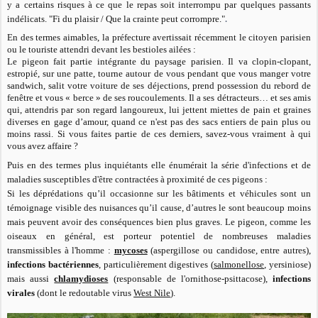
y a certains risques à ce que le repas soit interrompu par quelques passants
.
indélicats. "Fi du plaisir / Que la crainte peut corrompre."
En des termes aimables, la préfecture avertissait récemment le citoyen parisien
ou le touriste attendri devant les bestioles ailées :
Le pigeon fait partie intégrante du paysage parisien. Il va clopin-clopant,
estropié, sur une patte, tourne autour de vous pendant que vous manger votre
sandwich, salit votre voiture de ses déjections, prend possession du rebord de
fenêtre et vous « berce » de ses roucoulements. Il a ses détracteurs… et ses amis
qui, attendris par son regard langoureux, lui jettent miettes de pain et graines
diverses en gage d’amour, quand ce n'est pas des sacs entiers de pain plus ou
moins rassi. Si vous faites partie de ces derniers, savez-vous vraiment à qui
vous avez affaire ?
Puis en des termes plus inquiétants elle énumérait la série d'infections et de
maladies susceptibles d'être contractées à proximité de ces pigeons :
Si les déprédations qu’il occasionne sur les bâtiments et véhicules sont un
témoignage visible des nuisances qu’il cause, d’autres le sont beaucoup moins
mais peuvent avoir des conséquences bien plus graves. Le pigeon, comme les
oiseaux en général, est porteur potentiel de nombreuses maladies
transmissibles à l'homme :
mycoses
(aspergillose ou candidose, entre autres),
infections bactériennes
, particulièrement digestives (
salmonellose
, yersiniose)
mais aussi
chlamydioses
(responsable de l'ornithose-psittacose),
infections
virales
(dont le redoutable virus
West Nile
).