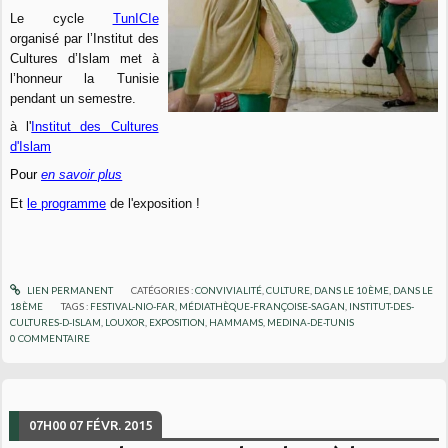
Le cycle
TunICIe
organisé par l’Institut des
Cultures d’Islam met à
l’honneur
la Tunisie
pendant un semestre.
à l'
Institut des Cultures
d'Islam
Pour
en savoir plus
Et
le programme
de l'exposition !
LIEN PERMANENT
CATÉGORIES :
CONVIVIALITÉ
,
CULTURE
,
DANS LE 10ÈME
,
DANS LE
18ÈME
TAGS :
FESTIVAL-NIO-FAR
,
MÉDIATHÈQUE-FRANÇOISE-SAGAN
,
INSTITUT-DES-
CULTURES-D-ISLAM
,
LOUXOR
,
EXPOSITION
,
HAMMAMS
,
MEDINA-DE-TUNIS
0
COMMENTAIRE
07H00
07
FÉVR. 2015