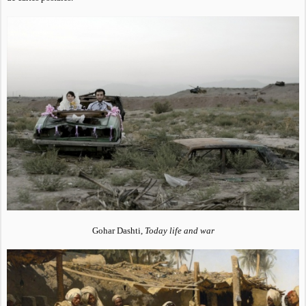
Gohar Dashti,
Today life and war