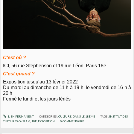
C'est où ?
ICI, 56 rue Stephenson et 19 rue Léon, Paris 18e
C'est quand ?
Exposition jusqu’au 13 février 2022
Du mardi au dimanche de 11 h à 19 h, l
e vendredi de 16 h à
20 h
Fermé le lundi et les jours fériés
LIEN PERMANENT
CATÉGORIES :
CULTURE
,
DANS LE 18ÈME
TAGS :
INSTITUT-DES-
CULTURES-D-ISLAM
,
18E
,
EXPOSITION
0
COMMENTAIRE