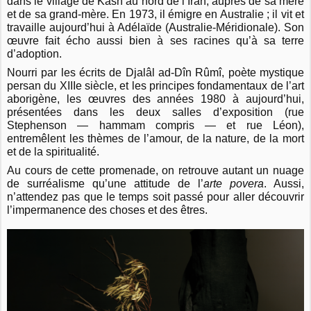
dans le village de Kash au nord de
l’Iran, auprès de sa mère
et de sa grand-mère. En 1973, il émigre en Australie ; il vit et
travaille aujourd’hui à Adélaïde (Australie-Méridionale). Son
œuvre fait écho aussi bien à ses
racines qu’à sa terre
d’adoption.
Nourri par les écrits de Djalâl ad-Dîn Rûmî, poète mystique
persan du XIIIe siècle, et les
principes fondamentaux de l’art
aborigène, les œuvres des années 1980 à aujourd’hui,
présentées dans les deux salles d’exposition (rue
Stephenson — hammam compris — et rue
Léon),
entremêlent les thèmes de l’amour, de la nature, de la mort
et de la spiritualité.
Au cours de cette promenade, on retrouve autant un nuage
de surréalisme qu’une attitude de
l’
arte povera
. Aussi,
n’attendez pas que le temps soit passé pour aller découvrir
l’impermanence des choses et des êtres.