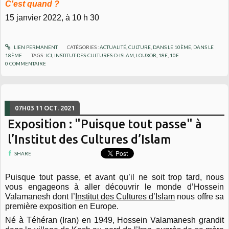
C'est quand ?
15 janvier 2022, à 10 h 30
LIEN PERMANENT
CATÉGORIES :
ACTUALITÉ
,
CULTURE
,
DANS LE 10ÈME
,
DANS LE
18ÈME
TAGS :
ICI
,
INSTITUT-DES-CULTURES-D-ISLAM
,
LOUXOR
,
18E
,
10E
0
COMMENTAIRE
07H03
11
OCT. 2021
Exposition : "Puisque tout passe" à
l’Institut des Cultures d’Islam
SHARE
Puisque tout passe, et avant qu’il ne soit trop tard, nous
vous engageons à aller découvrir le
monde d’Hossein
Valamanesh dont l’
Institut des Cultures d’Islam
nous offre sa
première
exposition en Europe.
Né à Téhéran (Iran) en 1949, Hossein Valamanesh grandit