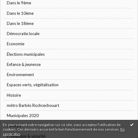
Dans le 9ème
Dans le 10ème
Dans le 18ème
Démocratie locale
Economie
Élections municipales
Enfance & jeunesse
Environnement
Espaces verts, végétalisation
Histoire
métro Barbès Rochcechouart
Municipales 2020
En poursuivant votre navigation sur ce site, vous acceptez l'utilisation de
Portrait
cookies. Ces derniers assurent le bon fonctionnement de nos services.
En
savoir plus
.
Prévention & sécurité