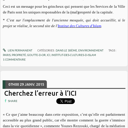
Ceci est un message pour les grincheux qui pensent que les Services de la Ville
de Paris sont les uniques responsables de la (mal)propreté de la capitale.
*
C'est sur l'emplacement de l'ancienne mosquée, qui doit accueillir, si le
projet se réalise, le second site de l'
Institut des Cultures d'Islam
.
LIEN PERMANENT
CATÉGORIES :
DANS LE 18ÈME
,
ENVIRONNEMENT
TAGS :
PARIS
,
PROPRETÉ
,
GOUTTE-D-OR
,
ICI
,
INSTITUT-DES-CULTURES-D-ISLAM
1
COMMENTAIRE
07H00
29
JANV. 2015
Cherchez l’erreur à l’ICI
SHARE
« Ce que j’aime beaucoup dans cette exposition, c’est qu’elle est parfaitement
accessible au plus grand public, car elle montre comment la guerre s’immisce
dans la vie quotidienne »,
commente Younes Rezzouki,
chargé de la médiation