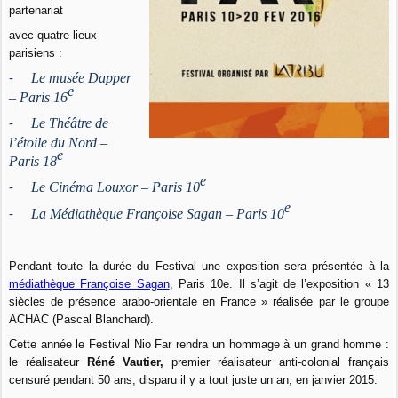
partenariat
avec quatre lieux
parisiens :
Le musée Dapper
-
e
– Paris 16
Le Théâtre de
-
l’étoile du Nord –
e
Paris 18
e
Le Cinéma Louxor – Paris 10
-
e
La Médiathèque Françoise Sagan – Paris 10
-
Pendant toute la durée du Festival une exposition sera présentée à la
médiathèque Françoise Sagan
, Paris 10e. Il s’agit de l’exposition « 13
siècles de présence arabo-orientale en France » réalisée par le groupe
ACHAC (Pascal Blanchard).
Cette année le Festival Nio Far rendra un hommage à un grand homme :
le réalisateur
Réné Vautier,
premier réalisateur anti-colonial français
censuré pendant 50 ans, disparu il y a tout juste un an, en janvier 2015.