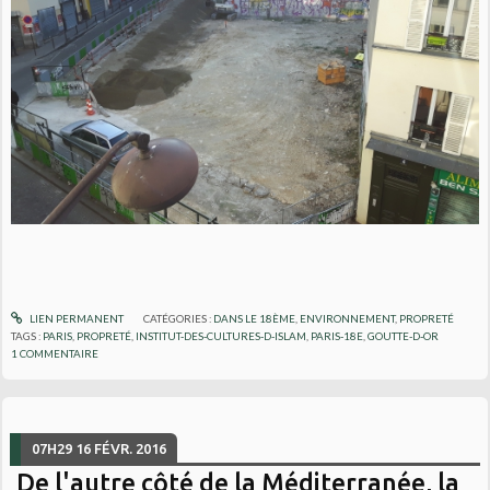
LIEN PERMANENT
CATÉGORIES :
DANS LE 18ÈME
,
ENVIRONNEMENT
,
PROPRETÉ
TAGS :
PARIS
,
PROPRETÉ
,
INSTITUT-DES-CULTURES-D-ISLAM
,
PARIS-18E
,
GOUTTE-D-OR
1
COMMENTAIRE
07H29
16
FÉVR. 2016
De l'autre côté de la Méditerranée, la