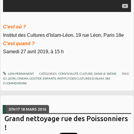
C'est où ?
Institut des Cultures d'Islam-Léon, 19 rue Léon, Paris 18e
C'est quand ?
Samedi 27 avril 2019, à 15 h
LIEN PERMANENT
CATÉGORIES :
CONVIVIALITÉ
,
CULTURE
,
DANS LE 18ÈME
TAGS :
ICI
,
LEON
,
CINEMA
,
GOUTER
,
ENFANTS
,
INSTITUT-DES-CULTURES-D-ISLAM
,
18E
0
COMMENTAIRE
07H17
18
MARS 2016
Grand nettoyage rue des Poissonniers
!