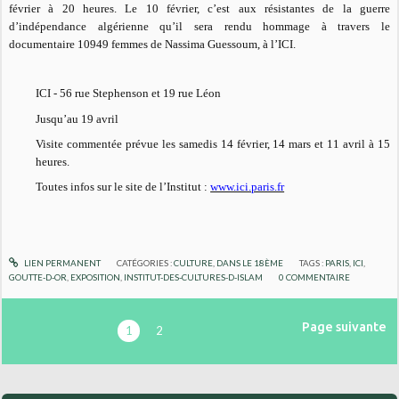
février à 20 heures. Le 10 février, c’est aux résistantes de la guerre
d’indépendance algérienne qu’il sera rendu hommage à travers le
documentaire
10949 femmes
de Nassima Guessoum, à l’ICI.
ICI - 56 rue Stephenson et 19 rue Léon
Jusqu’au 19 avril
Visite commentée prévue les samedis 14 février, 14 mars et 11 avril à 15
heures.
Toutes infos sur le site de l’Institut :
www.ici.paris.fr
LIEN PERMANENT
CATÉGORIES :
CULTURE
,
DANS LE 18ÈME
TAGS :
PARIS
,
ICI
,
GOUTTE-D-OR
,
EXPOSITION
,
INSTITUT-DES-CULTURES-D-ISLAM
0
COMMENTAIRE
Page suivante
1
2