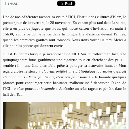
SHARE
Une de nos adhérentes raconte sa visite à l'ICI, l'Institut des cultures d'Islam, le
premier jour de l'ouverture, le 28 novembre. En venant plus tard dans la soirée,
elle a eu plus de jugeote que nous, qui, notre carton d'invitation en main à
15h30, avons perdu patience dans la longue file d'attente devant l'entrée,
quand les premières gouttes sont tombées. Nous irons voir plus tard. Merci à
elle pour les photos qui donnent envie.
"Il est 19 heures lorsque je m’approche de l’ICI. Sur le trottoir d’en face, une
quinquagénaire fume goulûment une cigarette tout en cherchant des yeux –
semble-t-il – une âme charitable prête à partager sa mauvaise humeur. Mon
regard croise le sien :
« J’aurais préféré une bibliothèque, au moins ç’aurait
été pour nous ! Mais ça, l’islam, c’est pas pour nous ! »
Je hasarde quelques
phrases pour encourager cette habitante malheureuse à découvrir l’expo de
l’ICI –
« c’est pour tout le monde ».
Je récolte un refus rageur et pénètre dans le
hall de l’ICI.