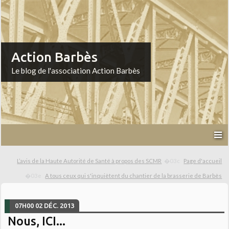
Action Barbès
Le blog de l'association Action Barbès
L’avis de la Haute Autorité de Santé à propos des SCMR
Page d'accueil
A tous ceux qui s'inquiètent du chantier de la brasserie de Barbès
07H00
02
DÉC. 2013
Nous, ICI...