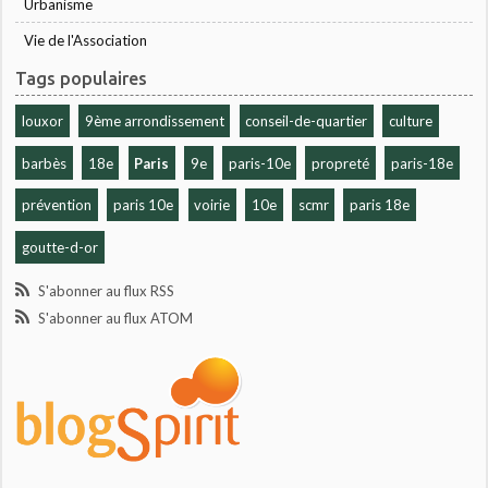
Urbanisme
Vie de l'Association
Tags populaires
louxor
9ème arrondissement
conseil-de-quartier
culture
barbès
18e
Paris
9e
paris-10e
propreté
paris-18e
prévention
paris 10e
voirie
10e
scmr
paris 18e
goutte-d-or
S'abonner au flux RSS
S'abonner au flux ATOM