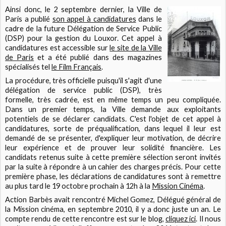
Ainsi donc, le 2 septembre dernier, la Ville de
Paris a publié
son appel à candidatures
dans le
cadre de la future Délégation de Service Public
(DSP) pour la gestion du Louxor. Cet appel à
candidatures est accessible sur
le site de la Ville
de Paris
et a été publié dans des magazines
spécialisés tel
le Film Français
.
La procédure, très officielle puisqu'il s'agit d'une
délégation de service public (DSP), très
formelle, très cadrée, est en même temps un peu compliquée.
Dans un premier temps, la Ville demande aux exploitants
potentiels de se déclarer candidats. C'est l'objet de cet appel à
candidatures, sorte de préqualification, dans lequel il leur est
demandé de se présenter, d'expliquer leur motivation, de décrire
leur expérience et de prouver leur solidité financière. Les
candidats retenus suite à cette première sélection seront invités
par la suite à répondre à un cahier des charges précis. Pour cette
première phase, les déclarations de candidatures sont à remettre
au plus tard le 19 octobre prochain à 12h à la
Mission Cinéma
.
Action Barbès avait rencontré Michel Gomez, Délégué général de
la Mission cinéma, en septembre 2010, il y a donc juste un an. Le
compte rendu de cette rencontre est sur le blog,
cliquez ici
. Il nous