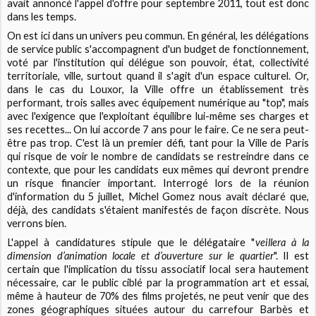
avait annoncé l'appel d'offre pour septembre 2011, tout est donc
dans les temps.
On est ici dans un univers peu commun. En général, les délégations
de service public s'accompagnent d'un budget de fonctionnement,
voté par l'institution qui délégue son pouvoir, état, collectivité
territoriale, ville, surtout quand il s'agit d'un espace culturel. Or,
dans le cas du Louxor, la Ville offre un établissement très
performant, trois salles avec équipement numérique au "top", mais
avec l'exigence que l'exploitant équilibre lui-même ses charges et
ses recettes... On lui accorde 7 ans pour le faire. Ce ne sera peut-
être pas trop. C'est là un premier défi, tant pour la Ville de Paris
qui risque de voir le nombre de candidats se restreindre dans ce
contexte, que pour les candidats eux mêmes qui devront prendre
un risque financier important. Interrogé lors de la réunion
d'information du 5 juillet, Michel Gomez nous avait déclaré que,
déjà, des candidats s'étaient manifestés de façon discrète. Nous
verrons bien.
L'appel à candidatures stipule que le délégataire "
veillera à la
dimension d’animation locale et d’ouverture sur le quartier
". Il est
certain que l'implication du tissu associatif local sera hautement
nécessaire, car le public ciblé par la programmation art et essai,
même à hauteur de 70% des films projetés, ne peut venir que des
zones géographiques situées autour du carrefour Barbès et