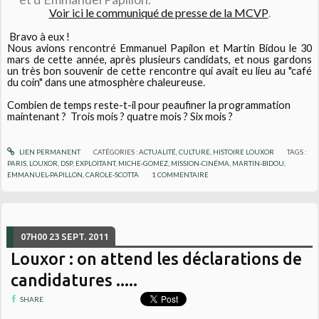
Voir ici le communiqué de presse de la MCVP
.
Bravo à eux !
Nous avions rencontré Emmanuel Papilon et Martin Bidou le 30
mars de cette année, après plusieurs candidats, et nous gardons
un très bon souvenir de cette rencontre qui avait eu lieu au "café
du coin" dans une atmosphère chaleureuse.
Combien de temps reste-t-il pour peaufiner la programmation
maintenant ? Trois mois ? quatre mois ? Six mois ?
LIEN PERMANENT
CATÉGORIES :
ACTUALITÉ
,
CULTURE
,
HISTOIRE LOUXOR
TAGS :
PARIS
,
LOUXOR
,
DSP
,
EXPLOITANT
,
MICHE-GOMEZ
,
MISSION-CINÉMA
,
MARTIN-BIDOU
,
EMMANUEL-PAPILLON
,
CAROLE-SCOTTA
1
COMMENTAIRE
07H00
23
SEPT. 2011
Louxor : on attend les déclarations de
candidatures .....
SHARE