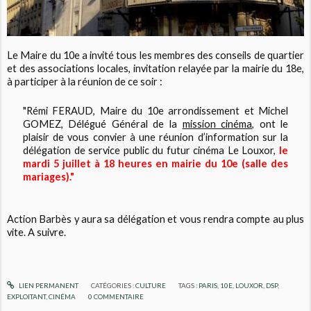
Le Maire du 10e a invité tous les membres des conseils de quartier
et des associations locales, invitation relayée par la mairie du 18e,
à participer à la réunion de ce soir :
"Rémi FERAUD, Maire du 10e arrondissement et Michel
GOMEZ, Délégué Général de la
mission cinéma
, ont le
plaisir de vous convier à une réunion d’information sur la
délégation de service public du futur cinéma Le Louxor,
le
mardi 5 juillet à 18 heures en mairie du 10e (salle des
mariages)."
Action Barbès y aura sa délégation et vous rendra compte au plus
vite. A suivre.
LIEN PERMANENT
CATÉGORIES :
CULTURE
TAGS :
PARIS
,
10E
,
LOUXOR
,
DSP
,
EXPLOITANT
,
CINÉMA
0
COMMENTAIRE