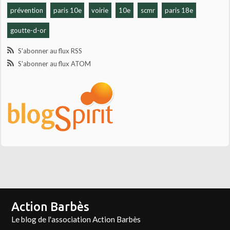
prévention
paris 10e
voirie
10e
scmr
paris 18e
goutte-d-or
S'abonner au flux RSS
S'abonner au flux ATOM
Action Barbès
Le blog de l'association Action Barbès