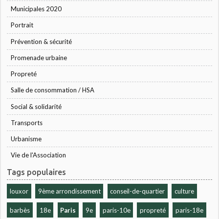
Municipales 2020
Portrait
Prévention & sécurité
Promenade urbaine
Propreté
Salle de consommation / HSA
Social & solidarité
Transports
Urbanisme
Vie de l'Association
Tags populaires
louxor
9ème arrondissement
conseil-de-quartier
culture
barbès
18e
Paris
9e
paris-10e
propreté
paris-18e