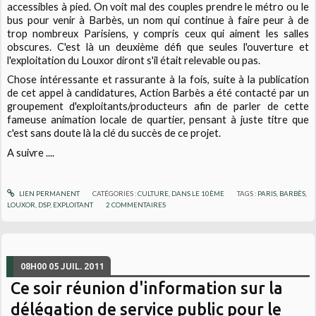
accessibles à pied. On voit mal des couples prendre le métro ou le
bus pour venir à Barbès, un nom qui continue à faire peur à de
trop nombreux Parisiens, y compris ceux qui aiment les salles
obscures. C'est là un deuxième défi que seules l'ouverture et
l'exploitation du Louxor diront s'il était relevable ou pas.
Chose intéressante et rassurante à la fois, suite à la publication
de cet appel à candidatures, Action Barbès a été contacté par un
groupement d'exploitants/producteurs afin de parler de cette
fameuse animation locale de quartier, pensant à juste titre que
c'est sans doute là la clé du succès de ce projet.
A suivre ....
LIEN PERMANENT
CATÉGORIES :
CULTURE
,
DANS LE 10ÈME
TAGS :
PARIS
,
BARBÈS
,
LOUXOR
,
DSP
,
EXPLOITANT
2
COMMENTAIRES
08H00
05
JUIL. 2011
Ce soir réunion d'information sur la
délégation de service public pour le