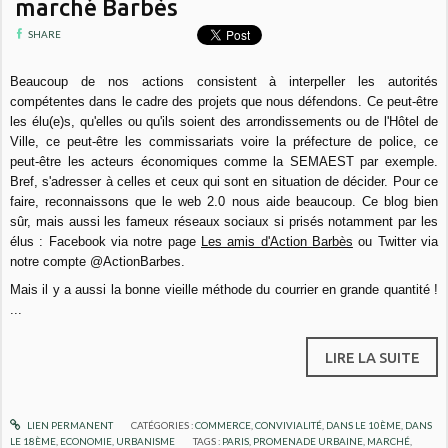
marché Barbès
SHARE
Beaucoup de nos actions consistent à interpeller les autorités
compétentes dans le cadre des projets que nous défendons. Ce peut-être
les élu(e)s, qu'elles ou qu'ils soient des arrondissements ou de l'Hôtel de
Ville, ce peut-être les commissariats voire la préfecture de police, ce
peut-être les acteurs économiques comme la SEMAEST par exemple.
Bref, s'adresser à celles et ceux qui sont en situation de décider. Pour ce
faire, reconnaissons que le web 2.0 nous aide beaucoup. Ce blog bien
sûr, mais aussi les fameux réseaux sociaux si prisés notamment par les
élus : Facebook via notre page
Les amis d'Action Barbès
ou Twitter via
notre compte @ActionBarbes.
Mais il y a aussi la bonne vieille méthode du courrier en grande quantité !
...
LIRE LA SUITE
LIEN PERMANENT
CATÉGORIES :
COMMERCE
,
CONVIVIALITÉ
,
DANS LE 10ÈME
,
DANS
LE 18ÈME
,
ECONOMIE
,
URBANISME
TAGS :
PARIS
,
PROMENADE URBAINE
,
MARCHÉ
,