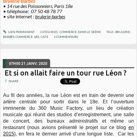
Brûlerie Barbès
• 14 rue des Poissonniers, Paris 18e
• téléphone:
07 50 48 78 77
• site internet :
brulerie-barbes
LIEN PERMANENT
CATÉGORIES :
COMMERCE
,
DANS LE 18ÈME
TAGS :
BRULERIE-
BARBÈS
,
COMMERCE
,
18E
,
CAFÉ
1
COMMENTAIRE
07H00
21
JANV. 2020
Et si on allait faire un tour rue Léon ?
SHARE
Au fil des années, la rue Léon est en train de devenir une
artère centrale pour sortir dans le 18e. Et l’ouverture
imminente du 360 Music Factory, un lieu de création
musicale qui réunit des studios d’enregistrement, une salle
de concert, des bureaux administratifs et même un
restaurant (nous avions présenté le projet sur ce blog
en
2015
), en fera le dernier arrivé d’une longue liste. Car les