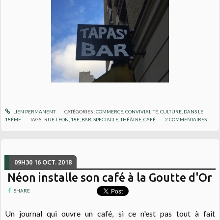
LIEN PERMANENT
CATÉGORIES :
COMMERCE
,
CONVIVIALITÉ
,
CULTURE
,
DANS LE
18ÈME
TAGS :
RUE-LEON
,
18E
,
BAR
,
SPECTACLE
,
THÉÂTRE
,
CAFÉ
2
COMMENTAIRES
09H30
16
OCT. 2018
Néon installe son café à la Goutte d'Or
SHARE
Un journal qui ouvre un café, si ce n'est pas tout à fait