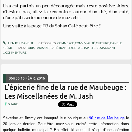
Lisa est parfois un peu découragée mais reste positive. Alors,
n'hésitez pas, allez la rencontrer autour d'un thé, d'un café,
d'une pâtisserie ou encore de mazzehs.
Une visite à la
page FB du Sohan Café peut-être
?
LIEN PERMANENT
CATÉGORIES :
COMMERCE
,
CONVIVIALITÉ
,
CULTURE
,
DANS LE
18ÈME
TAGS :
PARIS
,
PARIS 18E
,
CAFÉ
,
IRAN
,
BD DE LA CHAPELLE
,
RESTAURANT
1
COMMENTAIRE
06H55
15
FÉVR. 2016
L'épicerie fine de la rue de Maubeuge :
Les Miscellanées de M. Jash
SHARE
Séverine et Jimmy ont inauguré leur boutique au
96 rue de Maubeuge
le
20 janvier dernier. Peut-être avez-vous croisé cette information dans
quelque bulletin municipal ? En effet, là aussi, il s'agit d'une opération