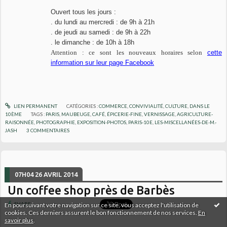
Ouvert tous les jours :
. du lundi au mercredi : de 9h à 21h
. de jeudi au samedi : de 9h à 22h
. le dimanche : de 10h à 18h
Attention : ce sont les nouveaux horaires selon
cette
information sur leur page Facebook
LIEN PERMANENT
CATÉGORIES :
COMMERCE
,
CONVIVIALITÉ
,
CULTURE
,
DANS LE
10ÈME
TAGS :
PARIS
,
MAUBEUGE
,
CAFÉ
,
ÉPICERIE-FINE
,
VERNISSAGE
,
AGRICULTURE-
RAISONNÉE
,
PHOTOGRAPHIE
,
EXPOSITION-PHOTOS
,
PARIS-10E
,
LES-MISCELLANÉES-DE-M.-
JASH
3
COMMENTAIRES
07H04
26
AVRIL 2014
Un coffee shop près de Barbès
SHARE
En poursuivant votre navigation sur ce site, vous acceptez l'utilisation de
cookies. Ces derniers assurent le bon fonctionnement de nos services.
En
savoir plus
.