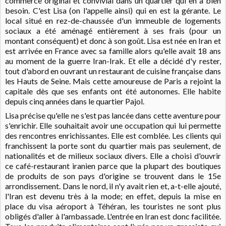
commerce original et convivial dans un quartier qui en a bien
besoin. C'est Lisa (on l'appelle ainsi) qui en est la gérante. Le
local situé en rez-de-chaussée d'un immeuble de logements
sociaux a été aménagé entièrement à ses frais (pour un
montant conséquent) et donc à son goût. Lisa est née en Iran et
est arrivée en France avec sa famille alors qu'elle avait 18 ans
au moment de la guerre Iran-Irak. Et elle a décidé d'y rester,
tout d'abord en ouvrant un restaurant de cuisine française dans
les Hauts de Seine. Mais cette amoureuse de Paris a rejoint la
capitale dès que ses enfants ont été autonomes. Elle habite
depuis cinq années dans le quartier Pajol.
Lisa précise qu'elle ne s'est pas lancée dans cette aventure pour
s'enrichir. Elle souhaitait avoir une occupation qui lui permette
des rencontres enrichissantes. Elle est comblée. Les clients qui
franchissent la porte sont du quartier mais pas seulement, de
nationalités et de milieux sociaux divers. Elle a choisi d'ouvrir
ce café-restaurant iranien parce que la plupart des boutiques
de produits de son pays d'origine se trouvent dans le 15e
arrondissement. Dans le nord, il n'y avait rien et, a-t-elle ajouté,
l'Iran est devenu très à la mode; en effet, depuis la mise en
place du visa aéroport à Téhéran, les touristes ne sont plus
obligés d'aller à l'ambassade. L'entrée en Iran est donc facilitée.