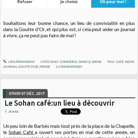
Souhaitons leur bonne chance, un lieu de convivialité en plus
dans la Goutte d'Or, et qui plus est, si cela peut aider un journal
à vivre, ça ne peut pas faire de mal !
LIEN PERMANENT
CATÉGORIES :
COMMERCE
,
DANS LE 18ÈME
TAGS :
CAFÉ
,
NEON
,
JOURNAL
,
GOUTTE D'OR
,
PRESSE
2
COMMENTAIRES
07H09
07
DÉC. 2017
Le Sohan café:un lieu à découvrir
SHARE
Un peu loin de Barbès mais tout près de la place de la Chapelle,
le
Sohan Café
a ouvert ses portes en mai de cette année, un