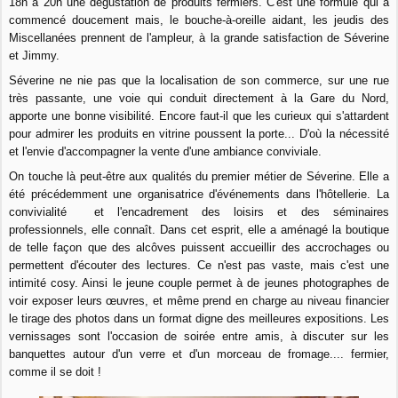
18h à 20h une dégustation de produits fermiers. C'est une formule qui a
commencé doucement mais, le bouche-à-oreille aidant, les jeudis des
Miscellanées prennent de l'ampleur, à la grande satisfaction de Séverine
et Jimmy.
Séverine ne nie pas que la localisation de son commerce, sur une rue
très passante, une voie qui conduit directement à la Gare du Nord,
apporte une bonne visibilité. Encore faut-il que les curieux qui s'attardent
pour admirer les produits en vitrine poussent la porte... D'où la nécessité
et l'envie d'accompagner la vente d'une ambiance conviviale.
On touche là peut-être aux qualités du premier métier de Séverine. Elle a
été précédemment une organisatrice d'événements dans l'hôtellerie. La
convivialité et l'encadrement des loisirs et des séminaires
professionnels, elle connaît. Dans cet esprit, elle a aménagé la boutique
de telle façon que des alcôves puissent accueillir des accrochages ou
permettent d'écouter des lectures. Ce n'est pas vaste, mais c'est une
intimité cosy. Ainsi le jeune couple permet à de jeunes photographes de
voir exposer leurs œuvres, et même prend en charge au niveau financier
le tirage des photos dans un format digne des meilleures expositions. Les
vernissages sont l'occasion de soirée entre amis, à discuter sur les
banquettes autour d'un verre et d'un morceau de fromage.... fermier,
comme il se doit !