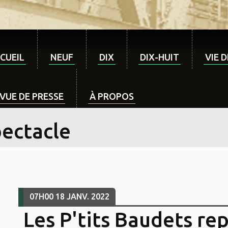
CUEIL
NEUF
DIX
DIX-HUIT
VIE 
VUE DE PRESSE
À PROPOS
pectacle
07H00
18
JANV. 2022
Les P'tits Baudets re