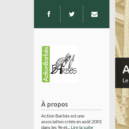
A
Le
À propos
Action Barbès est une
association créée en août 2001
dans les 9e et...
Lire la suite