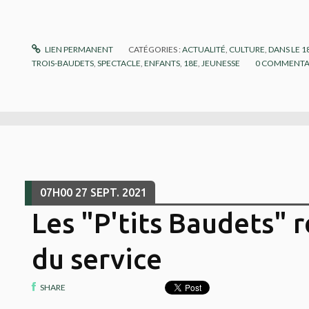
LIEN PERMANENT
CATÉGORIES :
ACTUALITÉ
,
CULTURE
,
DANS LE 
TROIS-BAUDETS
,
SPECTACLE
,
ENFANTS
,
18E
,
JEUNESSE
0
COMMENTA
07H00
27
SEPT. 2021
Les "P'tits Baudets" 
du service
SHARE