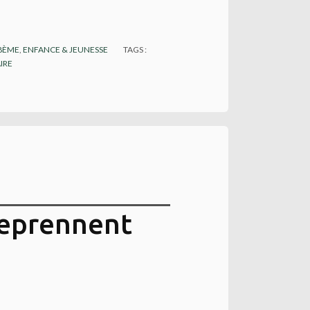
18ÈME
,
ENFANCE & JEUNESSE
TAGS :
IRE
reprennent