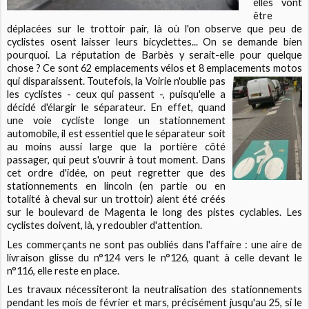
elles vont
être
déplacées sur le trottoir pair, là où l'on observe que peu de
cyclistes osent laisser leurs bicyclettes... On se demande bien
pourquoi. La réputation de Barbès y serait-elle pour quelque
chose ? Ce sont 62 emplacements vélos et 8 emplacements motos
qui disparaissent.
Toutefois, la Voirie n'oublie pas
les cyclistes - ceux qui passent -, puisqu'elle a
décidé d'élargir le séparateur. En effet, quand
une voie cycliste longe un stationnement
automobile, il est essentiel que le séparateur soit
au moins aussi large que la portière côté
passager, qui peut s'ouvrir à tout moment. Dans
cet ordre d'idée, on peut regretter que des
stationnements en lincoln (en partie ou en
totalité à cheval sur un trottoir) aient été créés
sur le boulevard de Magenta le long des pistes cyclables. Les
cyclistes doivent, là, y redoubler d'attention.
Les commerçants ne sont pas oubliés dans l'affaire : une aire de
livraison glisse du n°124 vers le n°126, quant à celle devant le
n°116, elle reste en place.
Les travaux nécessiteront la neutralisation des stationnements
pendant les mois de février et mars, précisément jusqu'au 25, si le