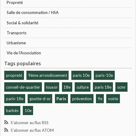
Propreté
Salle de consommation / HSA
Social & solidarité
Transports
Urbanisme
Vie de l'Association
Tags populaires
propreté
9ème arrondissement
paris 10e
paris-10e
conseil-de-quartier
louxor
18e
culture
paris 18e
scmr
paris-18e
goutte-d-or
Paris
prévention
9e
voirie
barbès
10e
S'abonner au flux RSS
S'abonner au flux ATOM