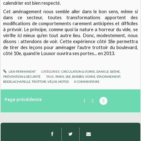
calendrier est bien respecté.
Cet aménagement nous semble aller dans le bon sens, même si
dans ce secteur, toutes transformations apportent des
modifications de comportements rarement anticipées et difficiles
à prévoir. Le principe, comme quoi la nature a horreur du vide, se
vérifie ici mieux qu'en tout autre lieu. Donc, modestement, nous
disons : attendons de voir. Cette expérience côté 18e permettra
de tirer des leçons pour aménager l'autre trottoir du boulevard,
côté 10e, quand le Louxor ouvrira ses portes... en 2013.
LIEN PERMANENT
CATÉGORIES :
CIRCULATION & VOIRIE
,
DANS LE 18ÈME
,
PRÉVENTION & SÉCURITÉ
TAGS :
PARIS
,
18E
,
BARBÈS
,
VOIRIE
,
STAIONNEMENT
,
BDDELACHAPELLE
,
TROTTOIR
,
VÉLOS
,
MOTOS
0
COMMENTAIRE
Page précédente
1
2
3