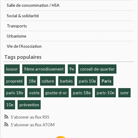
Salle de consommation / HSA
Social & solidarité
Transports
Urbanisme
Vie de l'Association
Tags populaires
louxor
9ème arrondissement
9e
conseil-de-quartier
propreté
18e
culture
barbès
paris 10e
Paris
paris 18e
voirie
goutte-d-or
paris-18e
paris-10e
scmr
10e
prévention
S'abonner au flux RSS
S'abonner au flux ATOM