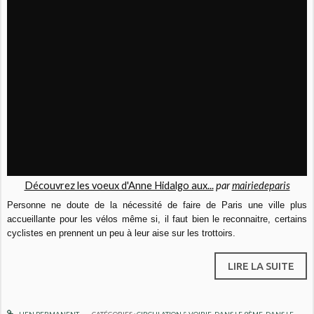
Découvrez les voeux d'Anne Hidalgo aux...
par
mairiedeparis
Personne ne doute de la nécessité de faire de Paris une ville plus
accueillante pour les vélos même si, il faut bien le reconnaitre, certains
cyclistes en prennent un peu à leur aise sur les trottoirs.
LIRE LA SUITE
LIEN PERMANENT
CATÉGORIES :
CIRCULATION & VOIRIE
,
DANS LE 9ÈME
,
DANS LE