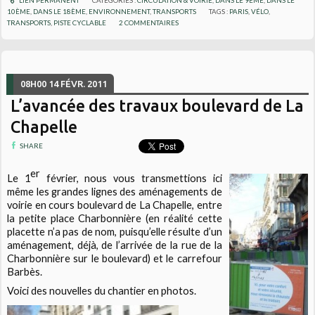
10ÈME
,
DANS LE 18ÈME
,
ENVIRONNEMENT
,
TRANSPORTS
TAGS :
PARIS
,
VÉLO
,
TRANSPORTS
,
PISTE CYCLABLE
2
COMMENTAIRES
08H00
14
FÉVR. 2011
L’avancée des travaux boulevard de La
Chapelle
SHARE
er
Le 1
février, nous vous transmettions ici
même les grandes lignes des aménagements de
voirie en cours boulevard de La Chapelle, entre
la petite place Charbonnière (en réalité cette
placette n’a pas de nom, puisqu’elle résulte d’un
aménagement, déjà, de l’arrivée de la rue de la
Charbonnière sur le boulevard) et le carrefour
Barbès.
Voici des nouvelles du chantier en photos.