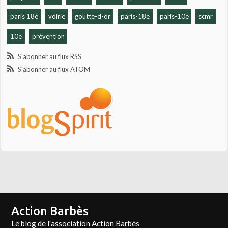
paris 18e
voirie
goutte-d-or
paris-18e
paris-10e
scmr
10e
prévention
S'abonner au flux RSS
S'abonner au flux ATOM
Action Barbès
Le blog de l'association Action Barbès