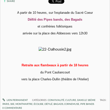
SHARE
A partir de 10 heures, sur l'esplanade du Sacré Coeur
Défilé des Pipes bands, des Bagads
et confréries folkloriques
arrivée sur la place des Abbesses vers 12h30
Retraite aux flambeaux à partir de 18 heures
du Pont Cauliancourt
vers la place Charles-Dullin (théâtre de l'Atelier)
LIEN PERMANENT
CATÉGORIES :
CONVIVIALITÉ
,
CULTURE
,
DANS LE 18ÈME
TAGS :
PARIS
,
18E
,
MONTMARTRE
,
ÉCOLSSE
,
DÉFILÉ
,
BAGADS
,
CORNEMUSE
,
PIPE BANDS
0
COMMENTAIRE