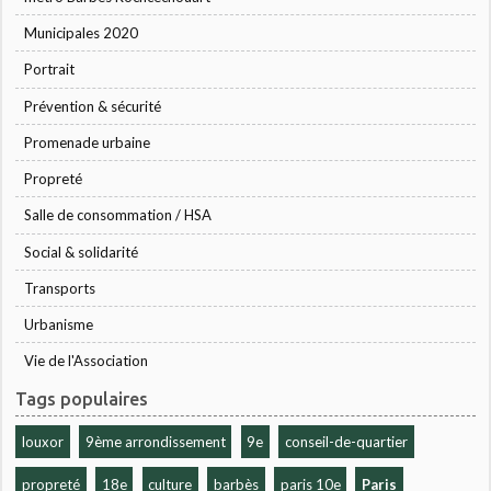
Municipales 2020
Portrait
Prévention & sécurité
Promenade urbaine
Propreté
Salle de consommation / HSA
Social & solidarité
Transports
Urbanisme
Vie de l'Association
Tags populaires
louxor
9ème arrondissement
9e
conseil-de-quartier
propreté
18e
culture
barbès
paris 10e
Paris