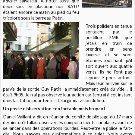
Kärcher
salvateur. A noter aussi que
deux sacs en plastique noir RATP
étaient encore ce matin au pied du feu
tricolore sous le barreau Patin.
Trois policiers en tenue
sortaient par le
portillon PMR que
j’étais en train de
prendre en sens
inverse, et se sont
étonnés tout haut qu’il
soit ouvert aux quatre
vents. Ils ne l’ont pas
repoussé pour autant.
Mais leur arrivée sur le
parvis de la sortie Guy Patin
a immédiatement créé du vide… Il
était 9h05. Je n’ai pas observé leur action car j’entrai à cet instant
dans la station pour tenter d’élargir ma vision du lieu.
Un poste d’observation confortable mais bruyant
Daniel Vaillant a dit en réunion du comité de pilotage du 17 mars
dernier qu’il fallait observer les comportements sur place avant de
se lancer dans des opérations lourdes. Peut-être la police le fait-
elle. Nous n’avons pas d’informations à ce sujet. Nous avons