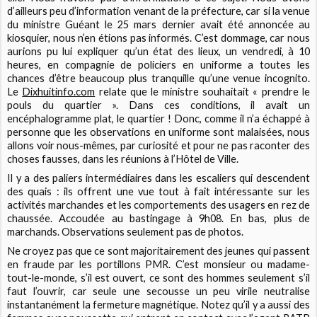
d’ailleurs peu d’information venant de la préfecture, car si la venue
du ministre Guéant le 25 mars dernier avait été annoncée au
kiosquier, nous n’en étions pas informés. C’est dommage, car nous
aurions pu lui expliquer qu’un état des lieux, un vendredi, à 10
heures, en compagnie de policiers en uniforme a toutes les
chances d’être beaucoup plus tranquille qu’une venue incognito.
Le
Dixhuitinfo.com
relate que le ministre souhaitait « prendre le
pouls du quartier ». Dans ces conditions, il avait un
encéphalogramme plat, le quartier ! Donc, comme il n’a échappé à
personne que les observations en uniforme sont malaisées, nous
allons voir nous-mêmes, par curiosité et pour ne pas raconter des
choses fausses, dans les réunions à l’Hôtel de Ville.
Il y a des paliers intermédiaires dans les escaliers qui descendent
des quais : ils offrent une vue tout à fait intéressante sur les
activités marchandes et les comportements des usagers en rez de
chaussée. Accoudée au bastingage à 9h08. En bas, plus de
marchands. Observations seulement pas de photos.
Ne croyez pas que ce sont majoritairement des jeunes qui passent
en fraude par les portillons PMR. C’est monsieur ou madame-
tout-le-monde, s’il est ouvert, ce sont des hommes seulement s’il
faut l’ouvrir, car seule une secousse un peu virile neutralise
instantanément la fermeture magnétique. Notez qu’il y a aussi des