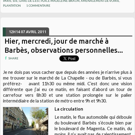
PARIS
,
10E
,
GARE-DE-L-EST
,
PLACE-MADELEINE-BRAUN
,
AMÉNAGEMENT-DE-VOIRIE
,
PLANTATION
1
COMMENTAIRE
12H14
07
AVRIL 2011
Hier, mercredi, jour de marché à
Barbès, observations personnelles...
SHARE
Je ne dois pas vous cacher que depuis des années je n’arrive plus à
me trouver sur le marché de La Chapelle - ou de Barbès, si vous
préférez-
avant 11h30 ou même midi. C’est donc une vision
différente que j’ai eu ce matin, en faisant d’abord un tour de
carrefour vers 8h30 et une station prolongée sur le palier
intermédiaire de la station de métro entre 9h et 9h30.
La circulation
Le matin, le flux automobile qui déboule
du boulevard Barbès s’écoule bien par
le boulevard de Magenta. Ce matin, du
moins, il n’y avait pas de ralentissement.