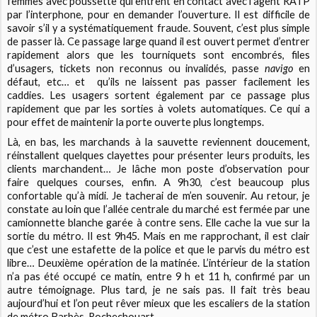
femmes avec poussette qui entrent en contact avec l’agent RATP
par l’interphone, pour en demander l’ouverture. Il est difficile de
savoir s’il y a systématiquement fraude. Souvent, c’est plus simple
de passer là. Ce passage large quand il est ouvert permet d’entrer
rapidement alors que les tourniquets sont encombrés, files
d’usagers, tickets non reconnus ou invalidés, passe
navigo
en
défaut, etc… et
qu’ils ne laissent pas passer facilement les
caddies. Les usagers sortent également par ce passage plus
rapidement que par les sorties à volets automatiques. Ce qui a
pour effet de maintenir la porte ouverte plus longtemps.
Là, en bas, les marchands à la sauvette reviennent doucement,
réinstallent quelques clayettes pour présenter leurs produits, les
clients marchandent… Je lâche mon poste d’observation pour
faire quelques courses, enfin. A 9h30, c’est beaucoup plus
confortable qu’à midi. Je tacherai de m’en souvenir. Au retour, je
constate au loin que l’allée centrale du marché est fermée par une
camionnette blanche garée à contre sens. Elle cache la vue sur la
sortie du métro. Il est 9h45. Mais en me rapprochant, il est clair
que c’est une estafette de la police et que le parvis du métro est
libre… Deuxième opération de la matinée. L’intérieur de la station
n’a pas été occupé ce matin, entre 9 h et 11 h, confirmé par un
autre témoignage. Plus tard, je ne sais pas. Il fait très beau
aujourd’hui et l’on peut rêver mieux que les escaliers de la station
de métro Barbès-Rochechouart.