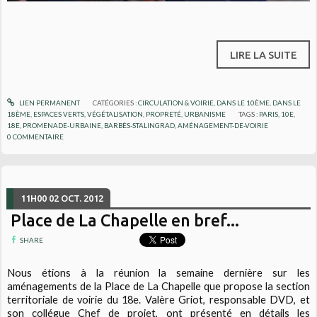
LIRE LA SUITE
LIEN PERMANENT
CATÉGORIES :
CIRCULATION & VOIRIE
,
DANS LE 10ÈME
,
DANS LE
18ÈME
,
ESPACES VERTS, VÉGÉTALISATION
,
PROPRETÉ
,
URBANISME
TAGS :
PARIS
,
10E
,
18E
,
PROMENADE-URBAINE
,
BARBÈS-STALINGRAD
,
AMÉNAGEMENT-DE-VOIRIE
0
COMMENTAIRE
11H00
02
OCT. 2012
Place de La Chapelle en bref...
SHARE
Nous étions à la réunion la semaine dernière sur les
aménagements de la Place de La Chapelle que propose la section
territoriale de voirie du 18e. Valère Griot, responsable DVD, et
son collégue Chef de projet, ont présenté en détails les