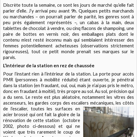
Discrète toute la semaine, ce sont les jours de marché qu’elle fait
parler d’elle. J’y arrivai peu avant 9h. Quelques petits marchands
ou marchandes – on pourrait parler de parité, les genres sont à
peu près également représentés –, un cabas à la main, deux
tablettes de chocolat à vendre, ou cinq flacons de shampoing, une
paire de bottes en vernis noir, des emballages plats dont le
contenu m’est resté inconnu mais qui semblaient intéresser des
femmes potentiellement acheteuses (observations strictement
rigoureuses), tout ce petit monde prenait ses marques sur le
parvis.
L’intérieur de la station en rez de chaussée
Pour l’instant rien à l’intérieur de la station. La porte pour accès
PMR (personnes à mobilité réduite) étant ouverte, je pénétrai
dans la station (en fraudant, oui, oui, mais je n’ai pas pris le métro,
donc en fraudant à moitié), très propre au sol. Au sol, précision qui
a du sens. Le reste est plus aléatoire, notamment les vitres des
ascenseurs, les gardes corps des escaliers mécaniques,
les côtés
de l’escalier, toutes les surfaces en
acier brossé qui ont fait la gloire de la
rénovation de cette station (octobre
2002, photo ci-dessous) et qui ne
voient que très rarement le coup de