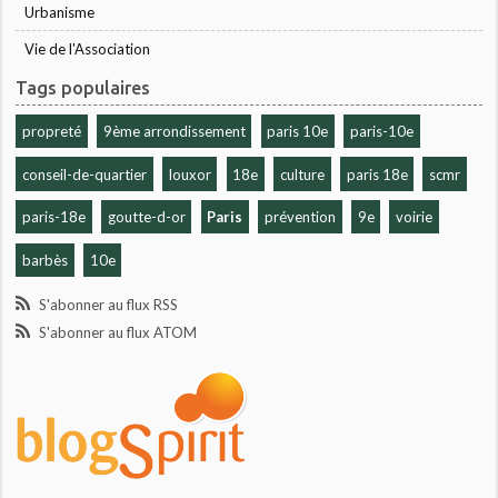
Urbanisme
Vie de l'Association
Tags populaires
propreté
9ème arrondissement
paris 10e
paris-10e
conseil-de-quartier
louxor
18e
culture
paris 18e
scmr
paris-18e
goutte-d-or
Paris
prévention
9e
voirie
barbès
10e
S'abonner au flux RSS
S'abonner au flux ATOM