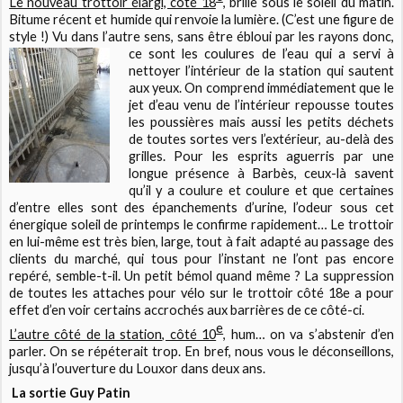
Le nouveau trottoir élargi, côté 18
, brille sous le soleil du matin.
Bitume récent et humide qui renvoie la lumière. (C’est une figure de
style !) Vu dans l’autre sens, sans être ébloui par les rayons donc,
ce sont les
coulures de l’eau qui a servi à
nettoyer l’intérieur de la station qui sautent
aux yeux. On comprend immédiatement que le
jet d’eau venu de l’intérieur repousse toutes
les poussières mais aussi les petits déchets
de toutes sortes vers l’extérieur, au-delà des
grilles. Pour les esprits aguerris par une
longue présence à Barbès, ceux-là savent
qu’il y a coulure et coulure et que certaines
d’entre elles sont des épanchements d’urine, l’odeur sous cet
énergique soleil de printemps le confirme rapidement… Le trottoir
en lui-même est très bien, large, tout à fait adapté au passage des
clients du marché, qui tous pour l’instant ne l’ont pas encore
repéré, semble-t-il. Un petit bémol quand même ? La suppression
de toutes les attaches pour vélo sur le trottoir côté 18e a pour
effet d’en voir certains accrochés aux barrières de ce côté-ci.
e
L’autre côté de la station, côté 10
, hum… on va s’abstenir d’en
parler. On se répéterait trop. En bref, nous vous le déconseillons,
jusqu’à l’ouverture du Louxor dans deux ans.
La sortie Guy Patin