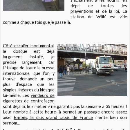
s’acharnent à les nourrir en
dépit de toutes les
préventions et de la loi. La
station de Vélib’ est vide
comme à chaque fois que je passe là.
Côté escalier monumental
,
le kiosque est déjà
largement installé, je
précise largement, car
l’étalage de toute la presse
internationale, que l’on y
trouve, demande un peu
plus d’espace que les
simples linéaires du kiosque
lui-même. Les
vendeurs de
cigarettes de contrefaçon
sont déjà là, le « métier » ne garantit pas la semaine à 35 heures !
Leur nombre à cette heure-là permet un passage encore assez
aisé.
Barbès, le plus grand tabac de France
mérite bien son
surnom...
e