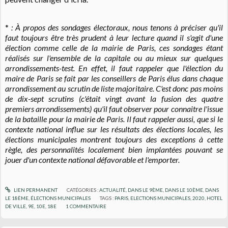
*
: À propos des sondages électoraux, nous tenons à préciser qu'il
faut toujours être très prudent à leur lecture quand il s'agit d'une
élection comme celle de la mairie de Paris, ces sondages étant
réalisés sur l'ensemble de la capitale ou au mieux sur quelques
arrondissements-test. En effet, il faut rappeler que l'élection du
maire de Paris se fait par les conseillers de Paris élus dans chaque
arrondissement au scrutin de liste majoritaire. C'est donc pas moins
de dix-sept scrutins (c'était vingt avant la fusion des quatre
premiers arrondissements) qu'il faut observer pour connaitre l'issue
de la bataille pour la mairie de Paris. Il faut rappeler aussi, que si le
contexte national influe sur les résultats des élections locales, les
élections municipales montrent toujours des exceptions à cette
règle, des personnalités localement bien implantées pouvant se
jouer d'un contexte national défavorable et l'emporter.
LIEN PERMANENT
CATÉGORIES :
ACTUALITÉ
,
DANS LE 9ÈME
,
DANS LE 10ÈME
,
DANS
LE 18ÈME
,
ÉLECTIONS MUNICIPALES
TAGS :
PARIS
,
ELECTIONS MUNICIPALES
,
2020
,
HOTEL
DE VILLE
,
9E
,
10E
,
18E
1
COMMENTAIRE