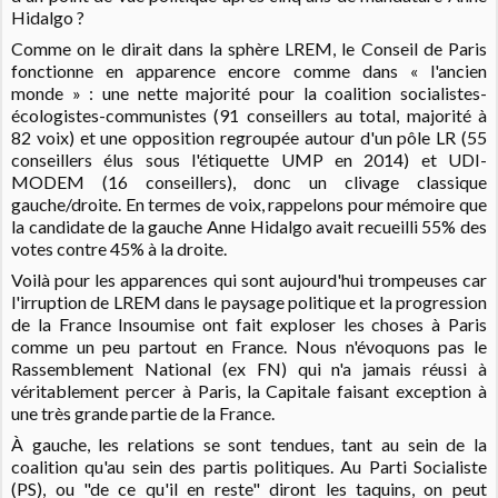
Hidalgo ?
Comme on le dirait dans la sphère LREM, le Conseil de Paris
fonctionne en apparence encore comme dans « l'ancien
monde » : une nette majorité pour la coalition socialistes-
écologistes-communistes (91 conseillers au total, majorité à
82 voix) et une opposition regroupée autour d'un pôle LR (55
conseillers élus sous l'étiquette UMP en 2014) et UDI-
MODEM (16 conseillers), donc un clivage classique
gauche/droite. En termes de voix, rappelons pour mémoire que
la candidate de la gauche Anne Hidalgo avait recueilli 55% des
votes contre 45% à la droite.
Voilà pour les apparences qui sont aujourd'hui trompeuses car
l'irruption de LREM dans le paysage politique et la progression
de la France Insoumise ont fait exploser les choses à Paris
comme un peu partout en France. Nous n'évoquons pas le
Rassemblement National (ex FN) qui n'a jamais réussi à
véritablement percer à Paris, la Capitale faisant exception à
une très grande partie de la France.
À gauche, les relations se sont tendues, tant au sein de la
coalition qu'au sein des partis politiques.
Au Parti Socialiste
(PS), ou "de ce qu'il en reste" diront les taquins, on peut