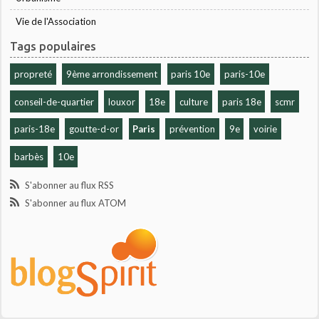
Vie de l'Association
Tags populaires
propreté
9ème arrondissement
paris 10e
paris-10e
conseil-de-quartier
louxor
18e
culture
paris 18e
scmr
paris-18e
goutte-d-or
Paris
prévention
9e
voirie
barbès
10e
S'abonner au flux RSS
S'abonner au flux ATOM