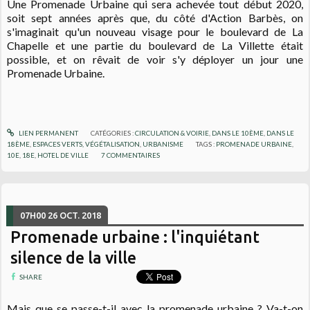
Une Promenade Urbaine qui sera achevée tout début 2020,
soit sept années après que, du côté d'Action Barbès, on
s'imaginait qu'un nouveau visage pour le boulevard de La
Chapelle et une partie du boulevard de La Villette était
possible, et on rêvait de voir s'y déployer un jour une
Promenade Urbaine.
LIEN PERMANENT
CATÉGORIES :
CIRCULATION & VOIRIE
,
DANS LE 10ÈME
,
DANS LE
18ÈME
,
ESPACES VERTS, VÉGÉTALISATION
,
URBANISME
TAGS :
PROMENADE URBAINE
,
10E
,
18E
,
HOTEL DE VILLE
7
COMMENTAIRES
07H00
26
OCT. 2018
Promenade urbaine : l'inquiétant
silence de la ville
SHARE
Mais que se passe-t-il avec la promenade urbaine ? Va-t-on