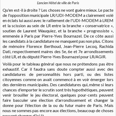
L'ancien Hôtel de ville de Paris
Qu'en est-il à droite ?
Les choses ne vont guère mieux. Le pacte
de l'opposition municipale LR/UDI-MODEM a clairement volé
en éclats lui aussi avec le ralliement de l'UDI-MODEM à LREM
et la scission au sein de LR entre la branche « conservatrice »,
soutien de Laurent Wauquiez, et la branche « progressiste »,
emmenée à Paris par Pierre-Yves Bournazel. De ce côte aussi
les candidats à la candidature ne manquent pas non plus. Citons
de mémoire Florence Berthoud, Jean-Pierre Lecoq, Rachida
Dati, respectivement maires des 5e, 6e et 7e arrondissements
côté LR, et du député Pierre-Yves Bournazel pour LR/AGIR.
Voilà pour le tableau général que nous ne prétendons pas être
exhaustif. Car il faudra sans doute compter aussi avec des
candidatures de personnalités hors parti, ou des listes
citoyennes comme on avait commencé à en voir émerger lors
des dernières municipales. Des candidatures qui, même si leurs
chances d'emporter le scrutin sont très hypothétiques, peuvent
venir brouiller le jeu électoral, quelques pour-cents peuvent
faire basculer une élection d'arrondissement et changer la
donne pour l'élection de la ou du futur maire de Paris. Mais
nous ne sommes pas encore aux élections, beaucoup de choses
peuvent changer d'ici là.