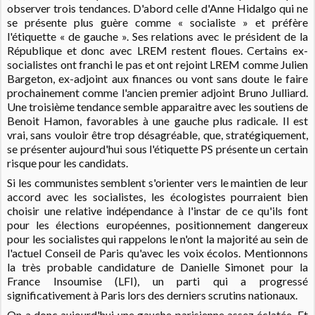
observer trois tendances. D'abord celle d'Anne Hidalgo qui ne
se présente plus guère comme « socialiste » et préfère
l'étiquette « de gauche ». Ses relations avec le président de la
République et donc avec LREM restent floues. Certains ex-
socialistes ont franchi le pas et ont rejoint LREM comme Julien
Bargeton, ex-adjoint aux finances ou vont sans doute le faire
prochainement comme l'ancien premier adjoint Bruno Julliard.
Une troisième tendance semble apparaitre avec les soutiens de
Benoit Hamon, favorables à une gauche plus radicale. Il est
vrai, sans vouloir être trop désagréable, que, stratégiquement,
se présenter aujourd'hui sous l'étiquette PS présente un certain
risque pour les candidats.
Si les communistes semblent s'orienter vers le maintien de leur
accord avec les socialistes, les écologistes pourraient bien
choisir une relative indépendance à l'instar de ce qu'ils font
pour les élections européennes, positionnement dangereux
pour les socialistes qui rappelons le n'ont la majorité au sein de
l'actuel Conseil de Paris qu'avec les voix écolos.
Mentionnons
la très probable candidature de Danielle Simonet pour la
France Insoumise (LFI), un parti qui a progressé
significativement à Paris lors des derniers scrutins nationaux.
On a donc aujourd'hui une gauche parisienne assez éclatée. Et