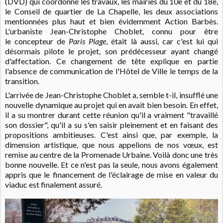
(DVD) qui coordonne les travaux, les mairies du 10e et du 18e,
le Conseil de quartier de La Chapelle, les deux associations
mentionnées plus haut et bien évidemment Action Barbès.
L'urbaniste Jean-Christophe Choblet, connu pour être
le concepteur de
Paris Plage
, était là aussi, car c'est lui qui
désormais pilote le projet, son prédécesseur ayant changé
d'affectation. Ce changement de tête explique en partie
l'absence de communication de l'Hôtel de Ville le temps de la
transition.
L'arrivée de Jean-Christophe Choblet a, semble t-il, insufflé une
nouvelle dynamique au projet qui en avait bien besoin. En effet,
il a su montrer durant cette réunion qu'il a vraiment "travaillé
son dossier", qu'il a su s'en saisir pleinement et en faisant des
propositions ambitieuses. C'est ainsi que, par exemple, la
dimension artistique, que nous appelions de nos vœux, est
remise au centre de la Promenade Urbaine. Voilà donc une très
bonne nouvelle. Et ce n'est pas la seule, nous avons également
appris que le financement de l'éclairage de mise en valeur du
viaduc est finalement assuré.