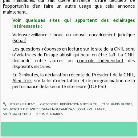
pas immuables, qui sait quelle instance future décidera de
l'opportunité d'en faire un autre usage que celui annoncé
maintenant.
Voir quelques sites qui apportent des éclairages
intéressants
:
Vidéosurveillance : pour un nouvel encadrement juridique
(
Sénat)
Les questions-réponses en lecture sur le site de la
CNIL
sont
révélatrices de l'usage abusif qui peut en être fait. La CNIL
demande entre autres un
contrôle indépendant
des
dispositifs installés.
En 3 minutes, la
déclaration récente du Président de la CNIL,
Alex Türk
, sur la loi d'orientation et de programmation de la
performance de la sécurité intérieure (LOPPSI)
LIEN PERMANENT
CATÉGORIES :
PRÉVENTION & SÉCURITÉ
TAGS :
PARIS
,
BARBÈS
,
VOL
,
PORTABLE
,
OLIVIER BESANCENOT
,
CAMÉRA
,
VIDÉOSURVEILLANCE
,
VIDÉOPROTECTION
2
COMMENTAIRES