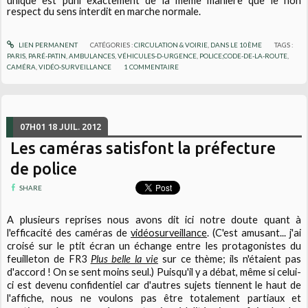
unique est puni exactement de la même manière que le non
respect du sens interdit en marche normale.
LIEN PERMANENT
CATÉGORIES :
CIRCULATION & VOIRIE
,
DANS LE 10ÈME
TAGS :
PARIS
,
PARÉ-PATIN
,
AMBULANCES
,
VÉHICULES-D-URGENCE
,
POLICE;CODE-DE-LA-ROUTE
,
CAMÉRA
,
VIDÉO-SURVEILLANCE
1
COMMENTAIRE
07H01
18
JUIL. 2012
Les caméras satisfont la préfecture
de police
SHARE
A plusieurs reprises nous avons dit ici notre doute quant à
l'efficacité des caméras de
vidéosurveillance
. (C'est amusant... j'ai
croisé sur le ptit écran un échange entre les protagonistes du
feuilleton de FR3
Plus belle la vie
sur ce thème; ils n'étaient pas
d'accord ! On se sent moins seul.) Puisqu'il y a débat, même si celui-
ci est devenu confidentiel car d'autres sujets tiennent le haut de
l'affiche, nous ne voulons pas être totalement partiaux et