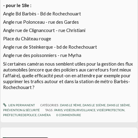
- pour le 18e :
Angle Bd Barbès - Bd de Rochechouart
Angle rue Polonceau - rue des Gardes
Angle rue de Clignancourt - rue Christiani
Place du Château rouge
Angle rue de Steinkerque - bd de Rochechouart
Angle rue des poissonniers - rue Myrha
Si certaines caméras nous semblent utiles pour la gestion des flux
automobiles (encore que des policiers aux carrefours font mieux
l’affaire), quelle efficacité peut-on en attendre par exemple pour
supprimer les trafics autour et dans la station de métro Barbès-
Rochechouart ?
LIEN PERMANENT
CATÉGORIES :
DANS LE 9ÈME
,
DANS LE 10ÈME
,
DANS LE 18ÈME
,
PRÉVENTION & SÉCURITÉ
TAGS :
PARIS
,
VIDÉOSURVEILLANCE
,
VIDÉOPROTECTION
,
PRÉFECTUREDEPOLICE
,
CAMÉRA
0
COMMENTAIRE