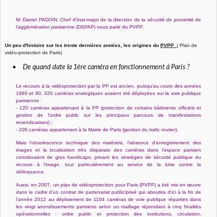
M. Daniel PADOIN, Chef d'état-major de la direction de la sécurité de proximité de
.
l’agglomération parisienne (DSPAP) nous parle du PVPP
Un peu d'histoire sur les trente dernières années, les origines du
PVPP
( Plan de
vidéo-protection de Paris)
De quand date la 1ère caméra en fonctionnement à Paris ?
Le recours à la vidéoprotection par la PP est ancien, puisqu’au cours des années
1980 et 90, 320 caméras analogiques avaient été déployées sur la voie publique
parisienne :
- 120 caméras appartenant à la PP (protection de certains bâtiments officiels et
gestion de l’ordre public sur les principaux parcours de manifestations
revendicatives) ;
- 200 caméras appartenant à la Mairie de Paris (gestion du trafic routier).
Mais l’obsolescence technique des matériels, l’absence d’enregistrement des
images et la localisation très disparate des caméras dans l’espace parisien
constituaient de gros handicaps, privant les stratégies de sécurité publique du
recours à l’image, tout particulièrement au service de la lutte contre la
délinquance.
Aussi, en 2007, un plan de vidéoprotection pour Paris (PVPP) a été mis en œuvre
dans le cadre d’un contrat de partenariat public/privé qui aboutira d’ici à la fin de
l’année 2012 au déploiement de 1104 caméras de voie publique réparties dans
les vingt arrondissements parisiens selon un maillage répondant à cinq finalités
opérationnelles : ordre public et protection des institutions, circulation,