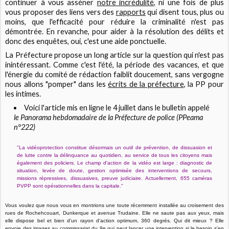
continuer à vous asséner
notre incrédulité
, ni une fois de plus
vous proposer des liens vers des
rapports
qui disent tous, plus ou
moins, que l'efficacité pour réduire la criminalité n'est pas
démontrée. En revanche, pour aider à la résolution des délits et
donc des enquêtes, oui, c'est une aide ponctuelle.
La Préfecture propose un long article sur la question qui n'est pas
inintéressant. Comme c'est l'été, la période des vacances, et que
l'énergie du comité de rédaction faiblit doucement, sans vergogne
nous allons "pomper" dans les
écrits de la préfecture
, la PP pour
les intimes.
Voici l'article mis en ligne le 4 juillet dans le bulletin appelé
le Panorama hebdomadaire de la Préfecture de police (PPeama
n°222)
"La vidéoprotection constitue désormais un outil de prévention, de dissuasion et
de lutte contre la délinquance au quotidien, au service de tous les citoyens mais
également des policiers. Le champ d'action de la vidéo est large : diagnostic de
situation, levée de doute, gestion optimisée des interventions de secours,
missions répressives, dissuasives, preuve judiciaire.
Actuellement, 655 caméras
PVPP sont opérationnelles dans la capitale."
Vous voulez que nous vous en montrions une toute récemment installée au croisement des
rues de Rochehcouart, Dunkerque et avenue Trudaine. Elle ne saute pas aux yeux, mais
elle dispose bel et bien d'un rayon d'action optimum, 360 degrés. Qui dit mieux ? Elle
envoie des images au commissariat du 9e qui peut lancer une intervention si le besoin s'en