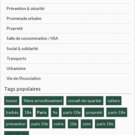
Prévention & sécurité
Promenade urbaine
Propreté
Salle de consommation / HSA
Social & solidarité
Transports
Urbanisme
Vie de l'Association
Tags populaires
louxor
9ème arrondissement
conseil-de-quartier
culture
barbès
18e
Paris
9e
paris-10e
propreté
paris-18e
prévention
paris 10e
voirie
10e
scmr
paris 18e