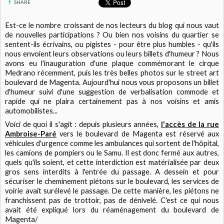
SHARE
Est-ce le nombre croissant de nos lecteurs du blog qui nous vaut
de nouvelles participations ? Ou bien nos voisins du quartier se
sentent-ils écrivains, ou pigistes - pour être plus humbles - qu'ils
nous envoient leurs observations ou leurs billets d'humeur ? Nous
avons eu l'inauguration d'une plaque commémorant le cirque
Medrano récemment, puis les très belles photos sur le street art
boulevard de Magenta. Aujourd'hui nous vous proposons un billet
d'humeur suivi d'une suggestion de verbalisation commode et
rapide qui ne plaira certainement pas à nos voisins et amis
automobilistes...
Voici de quoi il s'agit : depuis plusieurs années,
l'accès de la rue
Ambroise-Paré
vers le boulevard de Magenta est réservé aux
véhicules d'urgence comme les ambulances qui sortent de l'hôpital,
les camions de pompiers ou le Samu. Il est donc fermé aux autres,
quels qu'ils soient, et cette interdiction est matérialisée par deux
gros sens interdits à l'entrée du passage. A dessein et pour
sécuriser le cheminement piétons sur le boulevard, les services de
voirie avait surélevé le passage. De cette manière, les piétons ne
franchissent pas de trottoir, pas de dénivelé. C'est ce qui nous
avait été expliqué lors du réaménagement du boulevard de
Magenta/