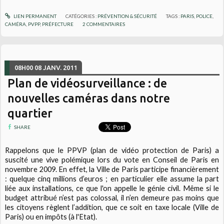
LIEN PERMANENT
CATÉGORIES :
PRÉVENTION & SÉCURITÉ
TAGS :
PARIS
,
POLICE
,
CAMÉRA
,
PVPP
,
PRÉFECTURE
2
COMMENTAIRES
08H00
08
JANV. 2011
Plan de vidéosurveillance : de
nouvelles caméras dans notre
quartier
SHARE
Rappelons que le PPVP (plan de vidéo protection de Paris) a
suscité une vive polémique lors du vote en Conseil de Paris en
novembre 2009. En effet, la Ville de Paris participe financièrement
: quelque cinq millions d’euros ; en particulier elle assume la part
liée aux installations, ce que l'on appelle le génie civil. Même si le
budget attribué n’est pas colossal, il n’en demeure pas moins que
les citoyens règlent l’addition, que ce soit en taxe locale (Ville de
Paris) ou en impôts (à l'Etat).