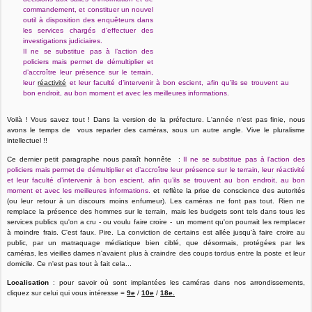
commandement, et constituer un nouvel
outil à disposition des enquêteurs dans
les services chargés d’effectuer des
investigations judiciaires.
Il ne se substitue pas à l’action des
policiers mais permet de démultiplier et
d’accroître leur présence sur le terrain,
leur
réactivité
et leur faculté d’intervenir à bon escient, afin qu’ils se trouvent au
bon endroit, au bon moment et avec les meilleures informations.
Voilà ! Vous savez tout ! Dans la version de la préfecture. L'année n'est pas finie, nous
avons le temps de vous reparler des caméras, sous un autre angle. Vive le pluralisme
intellectuel !!
Ce dernier petit paragraphe nous paraît honnête :
Il ne se substitue pas à l’action des
policiers mais permet de démultiplier et d’accroître leur présence sur le terrain, leur réactivité
et leur faculté d’intervenir à bon escient, afin qu’ils se trouvent au bon endroit, au bon
moment et avec les meilleures informations.
et reflète la prise de conscience des autorités
(ou leur retour à un discours moins enfumeur). Les caméras ne font pas tout. Rien ne
remplace la présence des hommes sur le terrain, mais les budgets sont tels dans tous les
services publics qu'on a cru - ou voulu faire croire - un moment qu'on pourrait les remplacer
à moindre frais. C'est faux. Pire. La conviction de certains est allée jusqu'à faire croire au
public, par un matraquage médiatique bien ciblé, que désormais, protégées par les
caméras, les vieilles dames n'avaient plus à craindre des coups tordus entre la poste et leur
domicile. Ce n'est pas tout à fait cela...
Localisation
: pour savoir où sont implantées les caméras dans nos arrondissements,
cliquez sur celui qui vous intéresse =
9e
/
10e
/
18e.