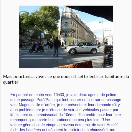
Mais pourtant.... voyez ce que nous dit cette lectrice, habitante du
quartier :
En partant ce matin vers 10h30, je vois deux agents de police
sur le passage Paré/Patin qui font passer un bus sur ce passage
vers Magenta. Je m'arrête, je me présente et leur demande s'il y
a un problème car je m'étonne de voir des véhicules passer par
là. lls sont du commissariat du 10ème. J'en profite pour leur faire
remarquer qu'un porte-huit stationne un peu plus loin. "Une
voiture gêne dans le virage au niveau des croix de saint-André"
(ndlr: les barrières qui séparent le trottoir de la chaussée), me