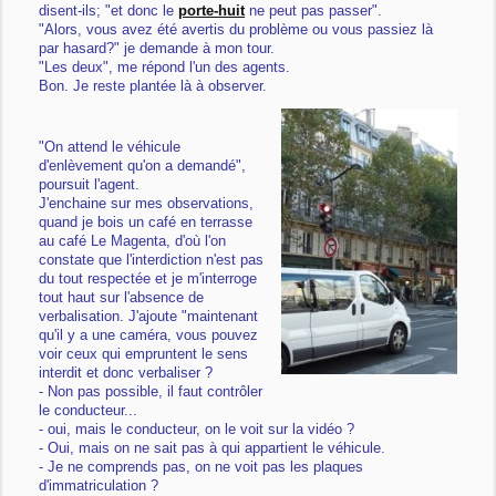
disent-ils; "et donc le
porte-huit
ne peut pas passer".
"Alors, vous avez été avertis du problème ou vous passiez là
par hasard?" je demande à mon tour.
"Les deux", me répond l'un des agents.
Bon. Je reste plantée là à observer.
"On attend le véhicule
d'enlèvement qu'on a demandé",
poursuit l'agent.
J'enchaine sur mes observations,
quand je bois un café en terrasse
au café Le Magenta, d'où l'on
constate que l'interdiction n'est pas
du tout respectée et je m'interroge
tout haut sur l'absence de
verbalisation. J'ajoute "maintenant
qu'il y a une caméra, vous pouvez
voir ceux qui empruntent le sens
interdit et donc verbaliser ?
- Non pas possible, il faut contrôler
le conducteur...
- oui, mais le conducteur, on le voit sur la vidéo ?
- Oui, mais on ne sait pas à qui appartient le véhicule.
- Je ne comprends pas, on ne voit pas les plaques
d'immatriculation ?