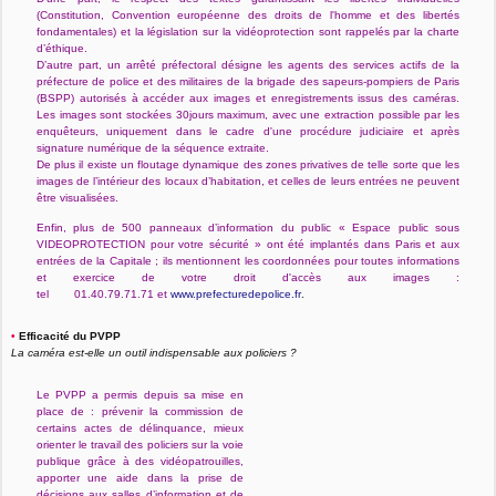
(Constitution, Convention européenne des droits de l'homme et des libertés
fondamentales) et la législation sur la vidéoprotection sont rappelés par la charte
d’éthique.
D’autre part, un arrêté préfectoral désigne les agents des services actifs de la
préfecture de police et des militaires de la brigade des sapeurs-pompiers de Paris
(BSPP) autorisés à accéder aux images et enregistrements issus des caméras.
Les images sont stockées 30jours maximum, avec une extraction possible par les
enquêteurs, uniquement dans le cadre d'une procédure judiciaire et après
signature numérique de la séquence extraite.
De plus il existe un floutage dynamique des zones privatives de telle sorte que les
images de l’intérieur des locaux d’habitation, et celles de leurs entrées ne peuvent
être visualisées.
Enfin, plus de 500 panneaux d’information du public « Espace public sous
VIDEOPROTECTION pour votre sécurité » ont été implantés dans Paris et aux
entrées de la Capitale ; ils mentionnent les coordonnées pour toutes informations
et exercice de votre droit d'accès aux images :
tel
01.40.79.71.71 et
www.prefecturedepolice.fr
.
•
Efficacité du PVPP
La caméra est-elle un outil indispensable aux policiers ?
Le PVPP a permis depuis sa mise en
place de : prévenir la commission de
certains actes de délinquance, mieux
orienter le travail des policiers sur la voie
publique grâce à des vidéopatrouilles,
apporter une aide dans la prise de
décisions aux salles d’information et de