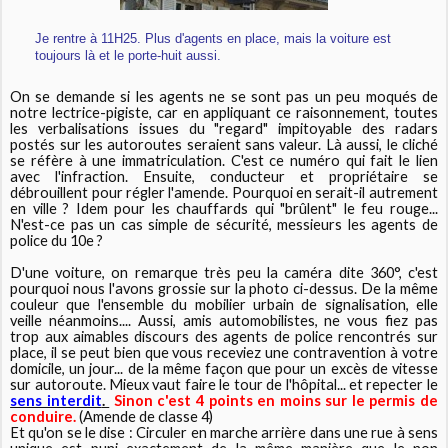
Je rentre à 11H25. Plus d'agents en place, mais la voiture est
toujours là et le porte-huit aussi.
On se demande si les agents ne se sont pas un peu moqués de
notre lectrice-pigiste, car en appliquant ce raisonnement, toutes
les verbalisations issues du "regard" impitoyable des radars
postés sur les autoroutes seraient sans valeur. Là aussi, le cliché
se réfère à une immatriculation. C'est ce numéro qui fait le lien
avec l'infraction. Ensuite, conducteur et propriétaire se
débrouillent pour régler l'amende. Pourquoi en serait-il autrement
en ville ? Idem pour les chauffards qui "brûlent" le feu rouge...
N'est-ce pas un cas simple de sécurité, messieurs les agents de
police du 10e ?
D'une voiture, on remarque très peu la caméra dite 360°, c'est
pourquoi nous l'avons grossie sur la photo ci-dessus. De la même
couleur que l'ensemble du mobilier urbain de signalisation, elle
veille néanmoins.... Aussi, amis automobilistes, ne vous fiez pas
trop aux aimables discours des agents de police rencontrés sur
place, il se peut bien que vous receviez une contravention à votre
domicile, un jour... de la même façon que pour un excès de vitesse
sur autoroute. Mieux vaut faire le tour de l'hôpital... et repecter le
sens interdit
.
Sinon c'est 4 points en moins sur le permis de
conduire.
(Amende de classe 4)
Et qu'on se le dise : Circuler en marche arrière dans une rue à sens