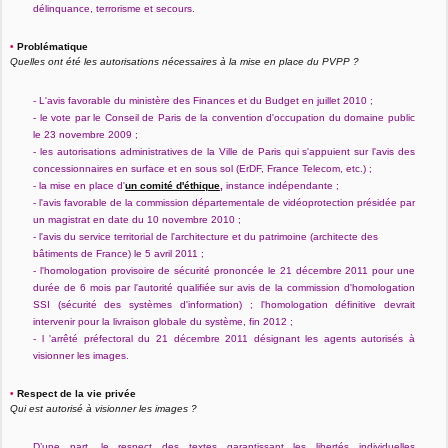
délinquance, terrorisme et secours.
•
Problématique
Quelles ont été les autorisations nécessaires à la mise en place du PVPP ?
- L'avis favorable du ministère des Finances et du Budget en juillet 2010 ;
- le vote par le Conseil de Paris de la convention d'occupation du domaine public
le 23 novembre 2009 ;
- les autorisations administratives de la Ville de Paris qui s'appuient sur l'avis des
concessionnaires en surface et en sous sol (ErDF, France Telecom, etc.) ;
- la mise en place d'
un comité d'éthique
,
instance indépendante ;
- l'avis favorable de la commission départementale de vidéoprotection présidée par
un magistrat en date du 10 novembre 2010 ;
- l'avis du service territorial de l'architecture et du patrimoine (architecte des
bâtiments de France) le 5 avril 2011 ;
- l'homologation provisoire de sécurité prononcée le 21 décembre 2011 pour une
durée de 6 mois par l'autorité qualifiée sur avis de la commission d'homologation
SSI (sécurité des systèmes d'information) ; l
'homologation définitive devrait
intervenir pour la livraison globale du système, fin 2012 ;
- l 'arrêté préfectoral du 21 décembre 2011 désignant les agents autorisés à
visionner les images.
•
Respect de la vie privée
Qui est autorisé à visionner les images ?
D’une part, le respect des textes garantissant les libertés individuelles