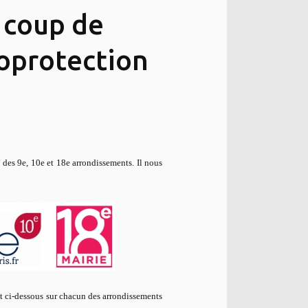
 coup de
éoprotection
des 9e, 10e et 18e arrondissements. Il nous
t ci-dessous sur chacun des arrondissements