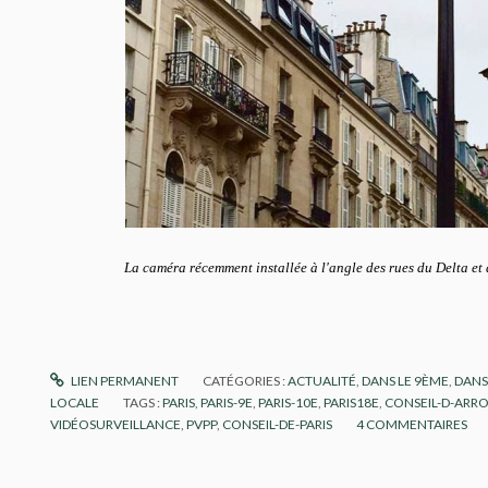
La caméra récemment installée à l'angle des rues du Delta e
LIEN PERMANENT
CATÉGORIES :
ACTUALITÉ
,
DANS LE 9ÈME
,
DANS
LOCALE
TAGS :
PARIS
,
PARIS-9E
,
PARIS-10E
,
PARIS18E
,
CONSEIL-D-ARR
VIDÉOSURVEILLANCE
,
PVPP
,
CONSEIL-DE-PARIS
4
COMMENTAIRES