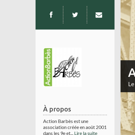
A
Le
À propos
Action Barbès est une
association créée en août 2001
dans les 9e et...
Lire la suite