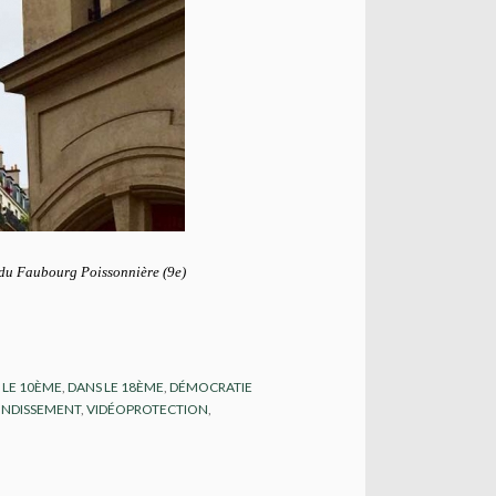
t du Faubourg Poissonnière (9e)
 LE 10ÈME
,
DANS LE 18ÈME
,
DÉMOCRATIE
ONDISSEMENT
,
VIDÉOPROTECTION
,