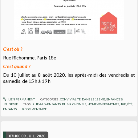
C'est où ?
Rue Richomme, Paris 18e
C'est quand ?
Du 10 juillet au 8 août 2020, les après-midi des vendredis et
samedis, de 15 h à 19 h
LIEN PERMANENT
CATÉGORIES :
CONVIVIALITÉ
,
DANS LE 18ÈME
,
ENFANCE &
JEUNESSE
TAGS :
RUE-AUX-ENFANTS
,
RUE-RICHOMME
,
HOME-SWEET-MOMES
,
18E
,
ÉTÉ
,
ENFANTS
0
COMMENTAIRE
07H00
09
JUIL. 2020