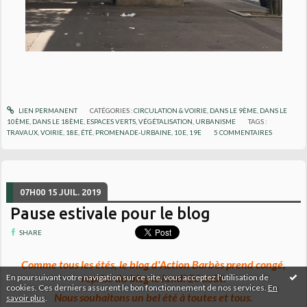
LIEN PERMANENT
CATÉGORIES :
CIRCULATION & VOIRIE
,
DANS LE 9ÈME
,
DANS LE
10ÈME
,
DANS LE 18ÈME
,
ESPACES VERTS, VÉGÉTALISATION
,
URBANISME
TAGS :
TRAVAUX
,
VOIRIE
,
18E
,
ÉTÉ
,
PROMENADE-URBAINE
,
10E
,
19E
5
COMMENTAIRES
07H00
15
JUIL. 2019
Pause estivale pour le blog
SHARE
Comme tous les étés, le blog d'Action Barbès prend congé,
reprise du blog le lundi 26 août.
En poursuivant votre navigation sur ce site, vous acceptez l'utilisation de
cookies. Ces derniers assurent le bon fonctionnement de nos services.
En
Nous souhaitons un bel été à toutes et tous.
savoir plus
.