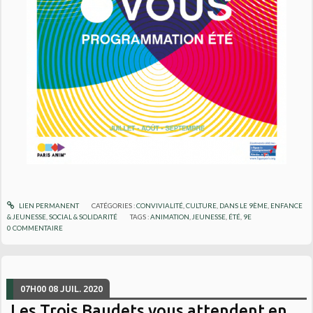
LIEN PERMANENT
CATÉGORIES :
CONVIVIALITÉ
,
CULTURE
,
DANS LE 9ÈME
,
ENFANCE
& JEUNESSE
,
SOCIAL & SOLIDARITÉ
TAGS :
ANIMATION
,
JEUNESSE
,
ÉTÉ
,
9E
0
COMMENTAIRE
07H00
08
JUIL. 2020
Les Trois Baudets vous attendent en