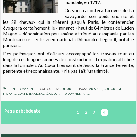
mondiale, en 1919.
On vous racontera l’arrivée de La
Savoyarde, son poids énorme et
les 28 chevaux qui la tirèrent jusqu’à Paris, le conférencier
évoquera certainement le « minaret » haut de 84 mètres de Lucien
Magne – dénomination peu amène attribué au campanile par les
Montmartrois; et le voeu national d'Alexandre Legentil, notable
parisien...
Des polémiques ont d'ailleurs accompagné les travaux tout au
long de ces longues années de construction… L'expiation affichée
dans la formule « Au Cœur très saint de Jésus, la France fervente,
pénitente et reconnaissante. » n'a pas fait l'unanimité.
LIEN PERMANENT
CATÉGORIES :
CULTURE
TAGS :
PARIS
,
18E
,
CULTURE
,
9E
HISTOIRE
,
CONFÉRENCE
,
SACRÉ COEUR
0
COMMENTAIRE
Page précédente
1
2
3
4