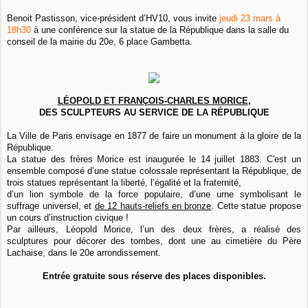
Benoit Pastisson, vice-président d’HV10, vous invite
jeudi 23 mars à
18h30
à une
conférence sur la statue de la République dans la salle du
conseil de la mairie du 20e, 6 place Gambetta.
LÉOPOLD ET FRANÇOIS-CHARLES MORICE
,
DES SCULPTEURS AU SERVICE DE LA RÉPUBLIQUE
La Ville de Paris envisage en 1877 de faire un monument à la gloire de la
République.
La statue des frères Morice est inaugurée le 14 juillet 1883.
C'est un
ensemble composé d’une statue colossale représentant la République, de
trois statues représentant la liberté, l’égalité et la fraternité,
d’un lion symbole de la force populaire, d’une urne symbolisant le
suffrage universel, et
de 12 hauts-reliefs en bronze
.
Cette statue propose
un cours d’instruction civique !
Par ailleurs, Léopold Morice, l’un des deux frères, a réalisé des
sculptures pour décorer des tombes, dont une au cimetière du Père
Lachaise, dans le 20e arrondissement.
Entrée gratuite sous réserve des places disponibles.