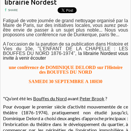
librairie Nordest
SHARE
Fatigué de votre journée de grand nettoyage organisé par la
Maire de Paris, sur des initiatives locales, vous aurez peut-
être envie de passer à un sujet plus noble... Nous vous
proposons une conférence rue de Dunkerque, paris 9e...
A l'occasion de la parution de sa publication dans Histoire et
Vies du 10e,
"L'ENFANT DE LA CHAPELLE : LES
BOUFFES DU NORD 1876-1974", l
a librairie Nordest vous
invite à venir écouter
une conférence de DOMINIQUE DELORD sur l'Histoire
des BOUFFES DU NORD
SAMEDI 30 SEPTEMBRE A 18H30
"Qu’ont été les
Bouffes du Nord
avant
Peter Brook
?
Pour évoquer le premier siècle d’activité mouvementée de ce
théâtre (1876-1974), pratiquement non étudié jusqu’ici,
Dominique Delord a choisi deux angles d’approche principaux :
l’imbrication du théâtre dans le développement du quartier, à
commencer par les péripéties de l’opération immobilière à