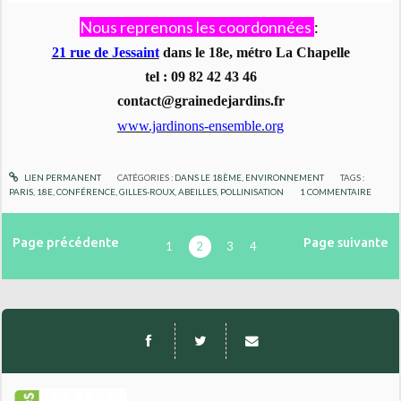
Nous reprenons les coordonnées
:
21 rue de Jessaint
dans le 18e, métro La Chapelle
tel : 09 82 42 43 46
contact@grainedejardins.fr
www.jardinons-ensemble.org
LIEN PERMANENT
CATÉGORIES :
DANS LE 18ÈME
,
ENVIRONNEMENT
TAGS :
PARIS
,
18E
,
CONFÉRENCE
,
GILLES-ROUX
,
ABEILLES
,
POLLINISATION
1
COMMENTAIRE
Page précédente
Page suivante
1
2
3
4