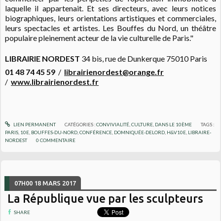
laquelle il appartenait. Et ses directeurs, avec leurs notices
biographiques, leurs orientations artistiques et commerciales,
leurs spectacles et artistes. Les Bouffes du Nord, un théâtre
populaire pleinement acteur de la vie culturelle de Paris."
LIBRAIRIE NORDEST
34 bis, rue de Dunkerque 75010 Paris
01 48 74 45 59
/
librairienordest@orange.fr
/
www.librairienordest.fr
LIEN PERMANENT
CATÉGORIES :
CONVIVIALITÉ
,
CULTURE
,
DANS LE 10ÈME
TAGS :
PARIS
,
10E
,
BOUFFES-DU-NORD
,
CONFÉRENCE
,
DOMNIQUÉE-DELORD
,
H&V10E
,
LIBRAIRE-
NORDEST
0
COMMENTAIRE
07H00
18
MARS 2017
La République vue par les sculpteurs
SHARE