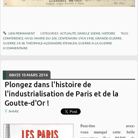
LIEN PERMANENT
CATÉGORIES :
ACTUALITÉ
,
DANS LE 10ÈME
,
HISTOIRE
TAGS :
CONFÉRENCE
,
HV10
,
MAIRIE-DU-10E
,
CENTENAIRE-1914-1918
,
GRANDE-GUERRE
,
GUERRE-14-18
,
THÉOPHILE-ALEXANDRE-STEINLEN
,
GUERRE-À-LA-GUERRE
0
COMMENTAIRE
06H55
10
MARS 2014
Plongez dans l'histoire de
l'industrialisation de Paris et de la
Goutte-d'Or !
SHARE
Peut-être avez-
vous manqué cette belle