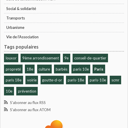
Social & solidarité
Transports
Urbanisme
Vie de l'Association
Tags populaires
louxor
9ème arrondissement
9e
conseil-de-quartier
propreté
18e
culture
barbès
paris 10e
Paris
paris 18e
voirie
goutte-d-or
paris-18e
paris-10e
scmr
10e
prévention
S'abonner au flux RSS
S'abonner au flux ATOM