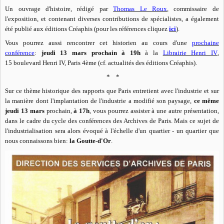
Un ouvrage d'histoire, rédigé par
Thomas Le Roux
, commissaire de
l'exposition, et contenant diverses contributions de spécialistes, a également
été publié aux éditions Créaphis (pour les références cliquez
ici
).
Vous pourrez aussi rencontrer cet historien au cours d'une
prochaine
conférence
:
jeudi 13 mars prochain à 19h
à la
Librairie Henri IV
,
15 boulevard Henri IV, Paris 4ème (cf. actualités des éditions Créaphis).
* *
Sur ce thème historique des rapports que Paris entretient avec l'industrie et sur
la manière dont l'implantation de l'industrie a modifié son paysage,
ce
même
jeudi
13 mars
prochain,
à 17h
, vous pourrez assister à une autre présentation,
dans le cadre du cycle des conférences des Archives de Paris. Mais ce sujet de
l'industrialisation sera alors évoqué à l'échelle d'un quartier - un quartier que
nous connaissons bien:
la Goutte-d'Or
.