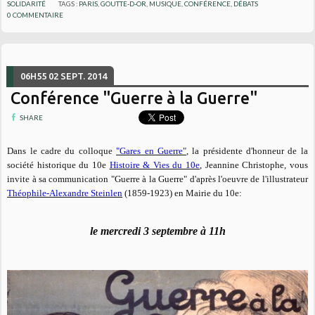
SOLIDARITÉ
TAGS :
PARIS
,
GOUTTE-D-OR
,
MUSIQUE
,
CONFÉRENCE
,
DÉBATS
0
COMMENTAIRE
06H55
02
SEPT. 2014
Conférence "Guerre à la Guerre"
SHARE
Dans le cadre du colloque
"Gares en Guerre"
, la présidente d'honneur de la
société historique du 10e
Histoire & Vies du 10e
, Jeannine Christophe, vous
invite à sa communication "Guerre à la Guerre" d'après l'oeuvre de l'illustrateur
Théophile-Alexandre Steinlen
(1859-1923) en Mairie du 10e:
le mercredi 3 septembre à 11h