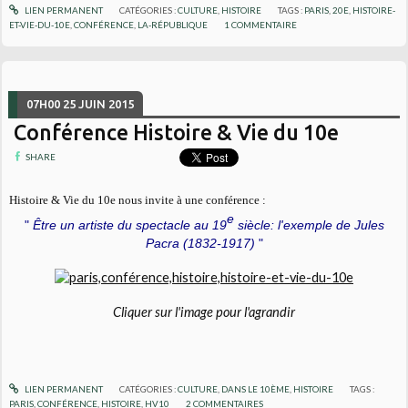
LIEN PERMANENT
CATÉGORIES :
CULTURE
,
HISTOIRE
TAGS :
PARIS
,
20E
,
HISTOIRE-
ET-VIE-DU-10E
,
CONFÉRENCE
,
LA-RÉPUBLIQUE
1
COMMENTAIRE
07H00
25
JUIN 2015
Conférence Histoire & Vie du 10e
SHARE
Histoire & Vie du 10e nous invite à une conférence :
e
"
Ê
tre un artiste du spectacle au 19
siècle: l'exemple de Jules
Pacra (1832-1917)
"
Cliquer sur l'image pour l'agrandir
LIEN PERMANENT
CATÉGORIES :
CULTURE
,
DANS LE 10ÈME
,
HISTOIRE
TAGS :
PARIS
,
CONFÉRENCE
,
HISTOIRE
,
HV10
2
COMMENTAIRES