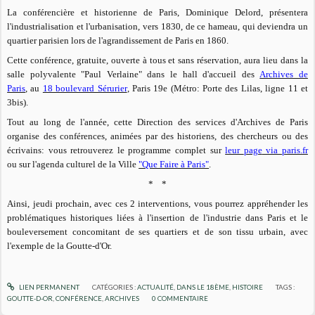
La conférencière et historienne de Paris, Dominique Delord, présentera
l'industrialisation et l'urbanisation, vers 1830, de ce hameau, qui deviendra un
quartier parisien lors de l'agrandissement de Paris en 1860.
Cette conférence, gratuite, ouverte à tous et sans réservation, aura lieu dans la
salle polyvalente "Paul Verlaine" dans le hall d'accueil des
Archives de
Paris
, au
18 boulevard Sérurier
, Paris 19e (Métro: Porte des Lilas, ligne 11 et
3bis).
Tout au long de l'année, cette Direction des services d'Archives de Paris
organise des conférences, animées par des historiens, des chercheurs ou des
écrivains: vous retrouverez le programme complet sur
leur
page
via paris.fr
ou sur l'agenda culturel de la Ville
"Que Faire à Paris"
.
* *
Ainsi, jeudi prochain, avec ces 2 interventions, vous pourrez appréhender les
problématiques historiques liées à l'insertion de l'industrie dans Paris et le
bouleversement concomitant de ses quartiers et de son tissu urbain, avec
l'exemple de la Goutte-d'Or.
LIEN PERMANENT
CATÉGORIES :
ACTUALITÉ
,
DANS LE 18ÈME
,
HISTOIRE
TAGS :
GOUTTE-D-OR
,
CONFÉRENCE
,
ARCHIVES
0
COMMENTAIRE