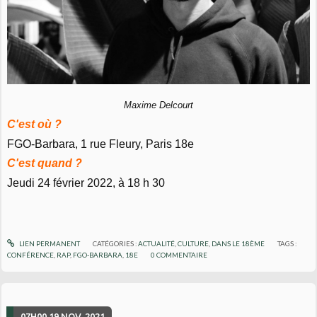
Maxime Delcourt
C'est où ?
FGO-Barbara, 1 rue Fleury, Paris 18e
C'est quand ?
Jeudi 24 février 2022, à 18 h 30
LIEN PERMANENT
CATÉGORIES :
ACTUALITÉ
,
CULTURE
,
DANS LE 18ÈME
TAGS :
CONFÉRENCE
,
RAP
,
FGO-BARBARA
,
18E
0
COMMENTAIRE
07H00
19
NOV. 2021