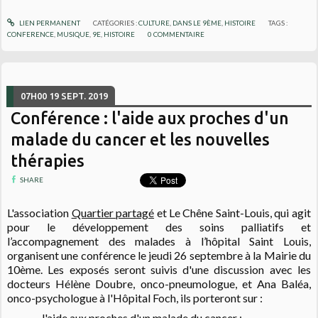
LIEN PERMANENT
CATÉGORIES :
CULTURE
,
DANS LE 9ÈME
,
HISTOIRE
TAGS :
CONFERENCE
,
MUSIQUE
,
9E
,
HISTOIRE
0
COMMENTAIRE
07H00
19
SEPT. 2019
Conférence : l'aide aux proches d'un
malade du cancer et les nouvelles
thérapies
SHARE
L'association
Quartier partagé
et Le Chêne Saint-Louis, qui agit
pour le développement des soins palliatifs et
l’accompagnement des malades à l’hôpital Saint Louis,
organisent une conférence le jeudi 26 septembre
à la Mairie du
10ème. Les exposés seront
suivis d'une discussion avec les
docteurs Hélène Doubre, onco-pneumologue, et Ana Baléa,
onco-psychologue à l'Hôpital Foch, ils porteront sur :
- l'aide aux proches d'un malade du cancer ;