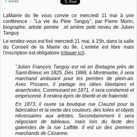
SHARE
LaMairie du 9e vous convie ce mercredi 11 mai à une
conférence : "
La vie du Père Tanguy", p
ar Pierre Morin,
biographe, artiste peintre .
et arrière petit neveu de Julien
Tanguy
Le rendez-vous est fixé mercredi 11 mai,
à 15h, dans la s
alle
du Conseil
de la Mairie du 9e. L'entrée est libre mais
l'i
nscription est obligatoire (
cliquer ici
).
"Julien François Tanguy est né en Bretagne près de
Saint-Brieuc en 1825. Dés 1868, à Montmartre, il sera
marchand ambulant pour les peintres de plein-air.
Avec Pissarro, il partage les idées libertaires et
anarchistes. Communard en 1871, il sera condamné et
emprisonné. Il restera épris de liberté et de fraternité.
En 1873, il ouvre sa boutique rue Clauzel pour la
fabrication et la vente des couleurs, des toiles et objets
nécessaires aux artistes. Secondairement il sera
négociant de tableaux, mais loin du faste des
galeristes de la rue Laffitte. Il est un des premiers
marchands de Cézanne.