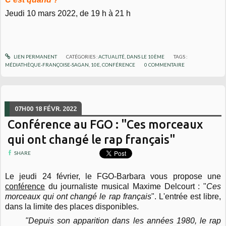
Jeudi 10 mars 2022, de 19 h à 21 h
LIEN PERMANENT
CATÉGORIES :
ACTUALITÉ
,
DANS LE 10ÈME
TAGS :
MÉDIATHÈQUE-FRANÇOISE-SAGAN
,
10E
,
CONFÉRENCE
0
COMMENTAIRE
07H00
18
FÉVR. 2022
Conférence au FGO : "Ces morceaux
qui ont changé le rap français"
SHARE
Le jeudi 24 février, le FGO-Barbara vous propose une
conférence
du journaliste musical Maxime Delcourt :
"
Ces
morceaux qui ont changé le rap français
". L'entrée est libre,
dans la limite des places disponibles.
"Depuis son apparition dans les années 1980, le rap