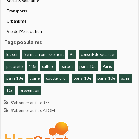
Social & solidarité
Transports
Urbanisme
Vie de l'Association
Tags populaires
louxor
9ème arrondissement
9e
conseil-de-quartier
propreté
18e
culture
barbès
paris 10e
Paris
paris 18e
voirie
goutte-d-or
paris-18e
paris-10e
scmr
10e
prévention
S'abonner au flux RSS
S'abonner au flux ATOM