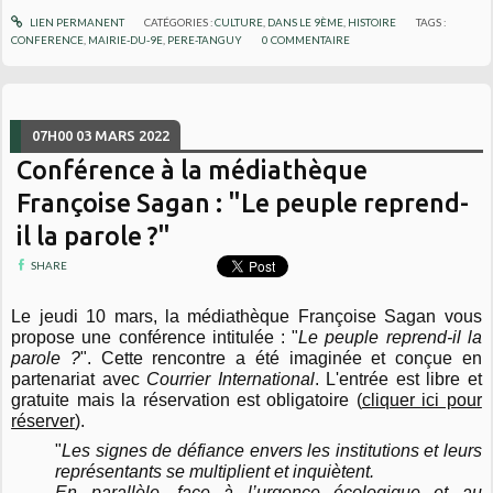
LIEN PERMANENT
CATÉGORIES :
CULTURE
,
DANS LE 9ÈME
,
HISTOIRE
TAGS :
CONFERENCE
,
MAIRIE-DU-9E
,
PERE-TANGUY
0
COMMENTAIRE
07H00
03
MARS 2022
Conférence à la médiathèque
Françoise Sagan : "Le peuple reprend-
il la parole ?"
SHARE
Le jeudi 10 mars, la médiathèque Françoise Sagan vous
propose une conférence intitulée : "
Le peuple reprend-il la
parole ?
". Cette
rencontre a été imaginée et conçue en
partenariat avec
Courrier International
. L'entrée est libre et
gratuite mais la réservation est obligatoire (
cliquer ici pour
réserver
).
"
Les signes de défiance envers les institutions et leurs
représentants se multiplient et inquiètent.
En parallèle, face à l’urgence écologique et au