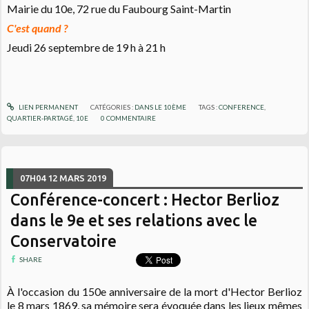
Mairie du 10e,
72 rue du Faubourg Saint-Martin
C'est quand ?
Jeudi 26 septembre de 19 h à 21 h
LIEN PERMANENT
CATÉGORIES :
DANS LE 10ÈME
TAGS :
CONFERENCE
,
QUARTIER-PARTAGÉ
,
10E
0
COMMENTAIRE
07H04
12
MARS 2019
Conférence-concert : Hector Berlioz
dans le 9e et ses relations avec le
Conservatoire
SHARE
À
l'occasion du 150e anniversaire de la mort d'Hector Berlioz
le 8 mars 1869, sa mémoire sera évoquée dans les lieux mêmes