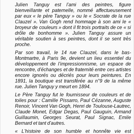
Julien Tanguy est l'ami des peintres, figure
bienveillante et paternelle, nommé affectueusement
par eux « le père Tanguy » ou le « Socrate de la rue
Clauzel ». Van Gogh rend hommage à son ami le «
broyeur de couleurs » dont il fit trois portraits de ce « si
drôle de bonhomme ». Julien Tanguy assure un
véritable soutien à ses peintres, dont il se sent très
proche.
Par son travail, le 14 rue Clauzel, dans le bas-
Montmartre, à Paris 9e, devient un lieu essentiel du
développement de l'impressionnisme, un espace de
rencontre, d'échanges et de fraternité entre ces artistes
encore ignorés ou décriés pour leurs peintures. En
1891, la boutique est transférée au n°9 de la même
rue. Julien Tanguy y meurt en 1894.
Le Père Tanguy fut le fournisseur de couleurs et de
toiles pour : Camille Pissarro, Paul Cézanne, Auguste
Renoir, Vincent Van Gogh, Henri de Toulouse-Lautrec,
Claude Monet, Edgar Degas, Paul Gauguin, Armand
Guillaumin, Georges Seurat, Paul Signac, Emile
Bernard et tant d'autres.
« L'histoire de son humble et honnête vie est