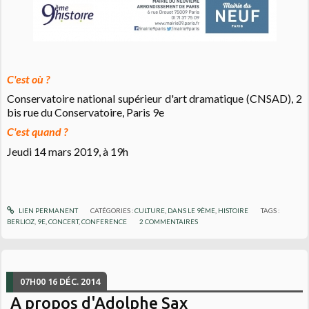
C'est où ?
Conservatoire national supérieur d'art dramatique (CNSAD), 2
bis rue du Conservatoire, Paris 9e
C'est quand ?
Jeudi 14 mars 2019, à 19h
LIEN PERMANENT
CATÉGORIES :
CULTURE
,
DANS LE 9ÈME
,
HISTOIRE
TAGS :
BERLIOZ
,
9E
,
CONCERT
,
CONFERENCE
2
COMMENTAIRES
07H00
16
DÉC. 2014
A propos d'Adolphe Sax