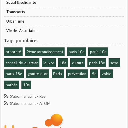
Social & solidarité
Transports
Urbanisme
Vie de l'Association
Tags populaires
propreté
9ème arrondissement
paris 10e
paris-10e
conseil-de-quartier
louxor
18e
culture
paris 18e
scmr
paris-18e
goutte-d-or
Paris
prévention
9e
voirie
barbès
10e
S'abonner au flux RSS
S'abonner au flux ATOM