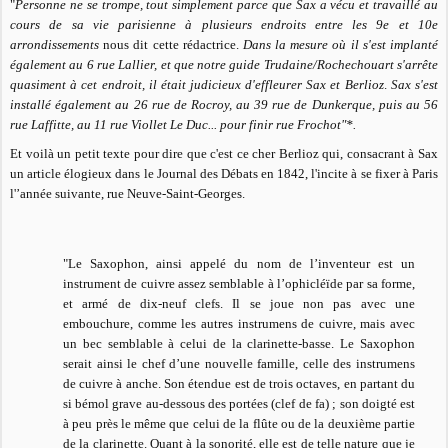
"
Personne ne se trompe, tout simplement parce que Sax a vécu et travaillé au
cours de sa vie parisienne à plusieurs endroits entre les 9e et 10e
arrondissements
nous dit cette rédactrice.
Dans la mesure où il s'est implanté
également au 6 rue Lallier, et que notre guide Trudaine/Rochechouart s'arrête
quasiment à cet endroit, il était judicieux d'effleurer Sax et Berlioz
.
Sax s'est
installé également au 26 rue de Rocroy, au 39 rue de Dunkerque, puis au 56
rue Laffitte, au 11 rue Viollet Le Duc... pour finir rue Frochot"*.
Et voilà un petit texte pour dire que c'est ce cher Berlioz qui, consacrant à Sax
un article élogieux dans le Journal des Débats en 1842, l'incite à se fixer à Paris
l'’année suivante, rue Neuve-Saint-Georges.
"Le Saxophon, ainsi appelé du nom de l’inventeur est un
instrument de cuivre assez semblable à l’ophicléïde par sa forme,
et armé de dix-neuf clefs. Il se joue non pas avec une
embouchure, comme les autres instrumens de cuivre, mais avec
un bec semblable à celui de la clarinette-basse. Le Saxophon
serait ainsi le chef d’une nouvelle famille, celle des instrumens
de cuivre à anche. Son étendue est de trois octaves, en partant du
si bémol grave au-dessous des portées (clef de fa) ; son doigté est
à peu près le même que celui de la flûte ou de la deuxième partie
de la clarinette. Quant à la sonorité, elle est de telle nature que je