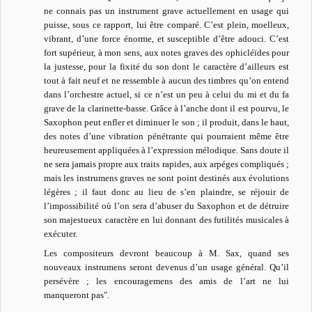
ne connais pas un instrument grave actuellement en usage qui
puisse, sous ce rapport, lui être comparé. C’est plein, moelleux,
vibrant, d’une force énorme, et susceptible d’être adouci. C’est
fort supérieur, à mon sens, aux notes graves des ophicléïdes pour
la justesse, pour la fixité du son dont le caractère d’ailleurs est
tout à fait neuf et ne ressemble à aucun des timbres qu’on entend
dans l’orchestre actuel, si ce n’est un peu à celui du mi et du fa
grave de la clarinette-basse. Grâce à l’anche dont il est pourvu, le
Saxophon peut enfler et diminuer le son ; il produit, dans le haut,
des notes d’une vibration pénétrante qui pourraient même être
heureusement appliquées à l’expression mélodique. Sans doute il
ne sera jamais propre aux traits rapides, aux arpéges compliqués ;
mais les instrumens graves ne sont point destinés aux évolutions
légères ; il faut donc au lieu de s’en plaindre, se réjouir de
l’impossibilité où l’on sera d’abuser du Saxophon et de détruire
son majestueux caractère en lui donnant des futilités musicales à
exécuter.
Les compositeurs devront beaucoup à M. Sax, quand ses
nouveaux instrumens seront devenus d’un usage général. Qu’il
persévère ; les encouragemens des amis de l’art ne lui
manqueront pas".