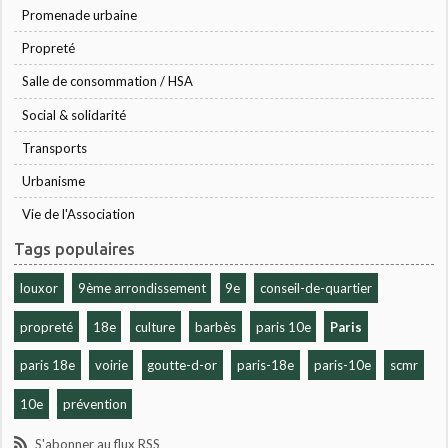
Promenade urbaine
Propreté
Salle de consommation / HSA
Social & solidarité
Transports
Urbanisme
Vie de l'Association
Tags populaires
louxor
9ème arrondissement
9e
conseil-de-quartier
propreté
18e
culture
barbès
paris 10e
Paris
paris 18e
voirie
goutte-d-or
paris-18e
paris-10e
scmr
10e
prévention
S'abonner au flux RSS