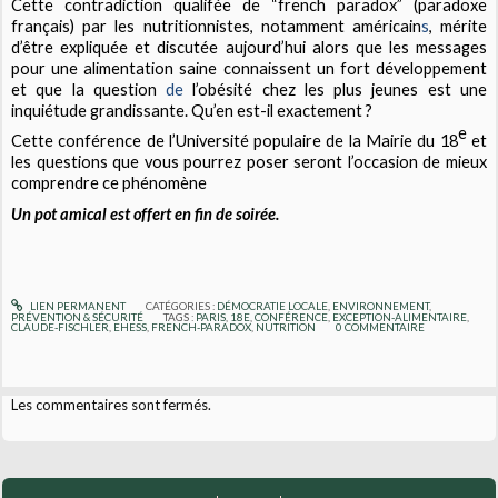
Cette contradiction qualifée de “french paradox” (paradoxe
français) par les nutritionnistes, notamment américain
s
, mérite
d’être expliquée et discutée aujourd’hui alors que les messages
pour une alimentation saine connaissent un fort développement
et que la question
de
l’obésité chez les plus jeunes est une
inquiétude grandissante. Qu’en est-il exactement ?
e
Cette conférence de l’Université populaire de la Mairie du 18
et
les questions que vous pourrez poser seront l’occasion de mieux
comprendre ce phénomène
Un pot amical est offert en fin de soirée.
LIEN PERMANENT
CATÉGORIES :
DÉMOCRATIE LOCALE
,
ENVIRONNEMENT
,
PRÉVENTION & SÉCURITÉ
TAGS :
PARIS
,
18E
,
CONFÉRENCE
,
EXCEPTION-ALIMENTAIRE
,
CLAUDE-FISCHLER
,
EHESS
,
FRENCH-PARADOX
,
NUTRITION
0
COMMENTAIRE
Les commentaires sont fermés.