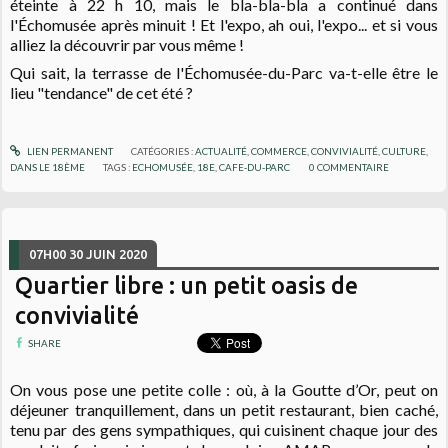
éteinte à 22 h 10, mais le bla-bla-bla a continué dans
l'Échomusée après minuit ! Et l'expo, ah oui, l'expo... et si vous
alliez la découvrir par vous même !
Qui sait, la terrasse de l'Échomusée-du-Parc va-t-elle être le
lieu "tendance" de cet été ?
LIEN PERMANENT
CATÉGORIES :
ACTUALITÉ
,
COMMERCE
,
CONVIVIALITÉ
,
CULTURE
,
DANS LE 18ÈME
TAGS :
ECHOMUSÉE
,
18E
,
CAFE-DU-PARC
0
COMMENTAIRE
07H00
30
JUIN 2020
Quartier libre : un petit oasis de
convivialité
SHARE
On vous pose une petite colle : où, à la Goutte d’Or, peut on
déjeuner tranquillement, dans un petit restaurant, bien caché,
tenu par des gens sympathiques, qui cuisinent chaque jour des