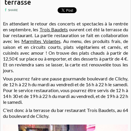
terrasse
SHARE
En attendant le retour des concerts et spectacles à la rentrée
en septembre, les
Trois Baudets
ouvrent cet été la terrasse du
bar restaurant. La partie restauration se fait en collaboration
avec les
Marmites Volantes
. Au menu, des produits frais, de
saison et en circuits courts, plats végétariens et carnés, et
cuisinés avec amour ! On trouve des plats chauds à partir de
12,50 € sur place ou à emporter, et des desserts à partir de 4 €.
Et on reviendra sans se lasser, la carte est renouvelée tous les
jours.
Vous pourrez faire une pause gourmande boulevard de Clichy,
de 12 h à 22 h du mardi au vendredi et de 16 h à 22 h le samedi.
Pour le s
ervice restauration, vous pourrez être servis
de 12 h à
14 h 30 et de 19 h à 22 h du mardi au vendredi, et
de 19 h à 22 h
le samedi.
C'est donc à la terrasse du bar restaurant Trois Baudets, au 64
du boulevard de Clichy.