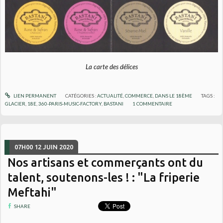
La carte des délices
LIEN PERMANENT
CATÉGORIES :
ACTUALITÉ
,
COMMERCE
,
DANS LE 18ÈME
TAGS :
GLACIER
,
18E
,
360-PARIS-MUSIC-FACTORY
,
BASTANI
1
COMMENTAIRE
07H00
12
JUIN 2020
Nos artisans et commerçants ont du
talent, soutenons-les ! : "La friperie
Meftahi"
SHARE