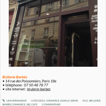
Brûlerie Barbès
• 14 rue des Poissonniers, Paris 18e
• téléphone:
07 50 48 78 77
• site internet :
brulerie-barbes
LIEN PERMANENT
CATÉGORIES :
COMMERCE
,
DANS LE 18ÈME
TAGS :
BRULERIE-
BARBÈS
,
COMMERCE
,
18E
,
CAFÉ
1
COMMENTAIRE