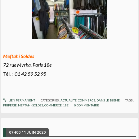
Meftahi Soldes
72 rue Myrha, Paris 18e
Tél. :
01 42 59 52 95
LIEN PERMANENT
CATÉGORIES :
ACTUALITÉ
,
COMMERCE
,
DANS LE 18ÈME
TAGS :
FRIPERIE
,
MEFTAHI-SOLDES
,
COMMERCE
,
18E
0
COMMENTAIRE
07H00
11
JUIN 2020