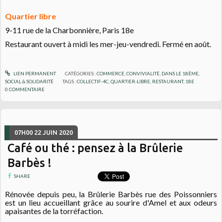
Quartier libre
9-11 rue de la Charbonnière, Paris 18e
Restaurant ouvert à midi les mer-jeu-vendredi. Fermé en août.
LIEN PERMANENT
CATÉGORIES :
COMMERCE
,
CONVIVIALITÉ
,
DANS LE 18ÈME
,
SOCIAL & SOLIDARITÉ
TAGS :
COLLECTIF-4C
,
QUARTIER-LIBRE
,
RESTAURANT
,
18E
0
COMMENTAIRE
07H00
22
JUIN 2020
Café ou thé : pensez à la Brûlerie
Barbès !
SHARE
Rénovée depuis peu, la Brûlerie Barbès rue des Poissonniers
est un lieu accueillant grâce au sourire d'Amel et aux odeurs
apaisantes de la torréfaction.