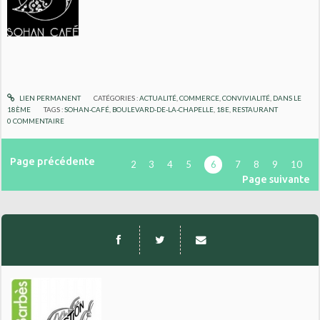
LIEN PERMANENT
CATÉGORIES :
ACTUALITÉ
,
COMMERCE
,
CONVIVIALITÉ
,
DANS LE
18ÈME
TAGS :
SOHAN-CAFÉ
,
BOULEVARD-DE-LA-CHAPELLE
,
18E
,
RESTAURANT
0
COMMENTAIRE
Page précédente
2
3
4
5
6
7
8
9
10
Page suivante