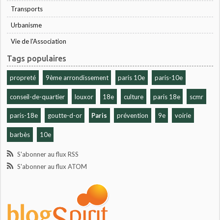
Transports
Urbanisme
Vie de l'Association
Tags populaires
propreté
9ème arrondissement
paris 10e
paris-10e
conseil-de-quartier
louxor
18e
culture
paris 18e
scmr
paris-18e
goutte-d-or
Paris
prévention
9e
voirie
barbès
10e
S'abonner au flux RSS
S'abonner au flux ATOM