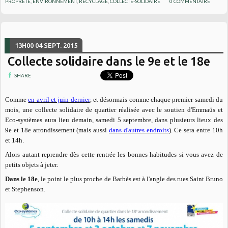
PROPRETÉ
,
ENVIRONNEMENT
,
RECYCLAGE
,
COLLECTE-SOLIDAIRE
0
COMMENTAIRE
13H00
04
SEPT. 2015
Collecte solidaire dans le 9e et le 18e
SHARE
Comme
en avril et juin dernier
, et désormais comme chaque premier samedi du
mois, une collecte solidaire de quartier réalisée avec le soutien d'Emmaüs et
Eco-systèmes aura lieu demain, samedi 5 septembre, dans plusieurs lieux des
9e et 18e arrondissement (mais aussi
dans d'autres endroits
). Ce sera entre 10h
et 14h.
Alors autant reprendre dès cette rentrée les bonnes habitudes si vous avez de
petits objets à jeter.
Dans le 18e
, l
e point le plus proche de Barbès est à l'angle des rues Saint Bruno
et Stephenson.