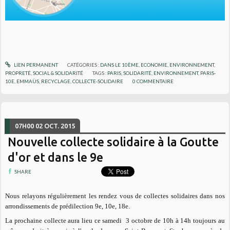
LIEN PERMANENT
CATÉGORIES :
DANS LE 10ÈME
,
ECONOMIE
,
ENVIRONNEMENT
,
PROPRETÉ
,
SOCIAL & SOLIDARITÉ
TAGS :
PARIS
,
SOLIDARITÉ
,
ENVIRONNEMENT
,
PARIS-
10E
,
EMMAÜS
,
RECYCLAGE
,
COLLECTE-SOLIDAIRE
0
COMMENTAIRE
07H00
02
OCT. 2015
Nouvelle collecte solidaire à la Goutte
d'or et dans le 9e
SHARE
Nous relayons régulièrement les rendez vous de collectes solidaires dans nos
arrondissements de prédilection 9e, 10e, 18e.
La prochaine collecte aura lieu ce samedi 3 octobre de 10h à 14h toujours au