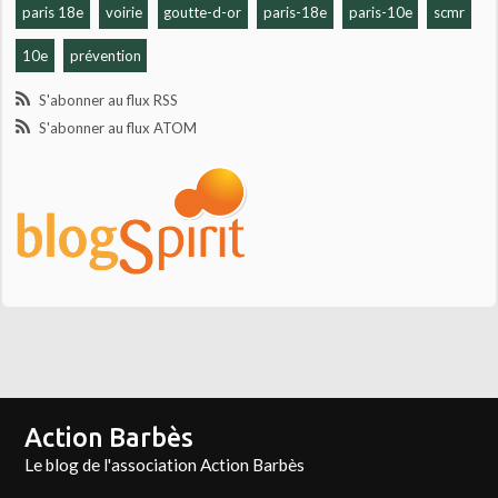
paris 18e
voirie
goutte-d-or
paris-18e
paris-10e
scmr
10e
prévention
S'abonner au flux RSS
S'abonner au flux ATOM
Action Barbès
Le blog de l'association Action Barbès