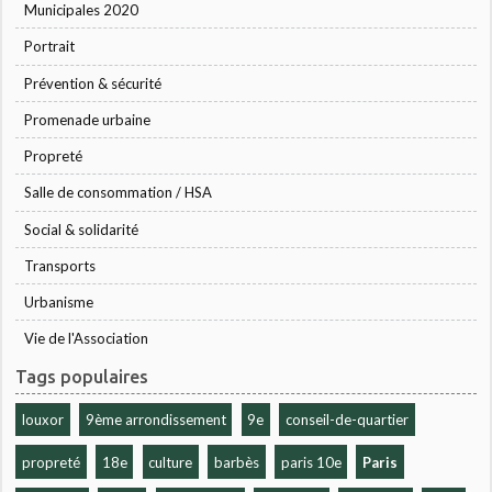
Municipales 2020
Portrait
Prévention & sécurité
Promenade urbaine
Propreté
Salle de consommation / HSA
Social & solidarité
Transports
Urbanisme
Vie de l'Association
Tags populaires
louxor
9ème arrondissement
9e
conseil-de-quartier
propreté
18e
culture
barbès
paris 10e
Paris