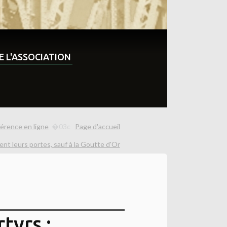
DE L'ASSOCIATION
férence en ligne
Page d'accueil
ent leurs portes, sauf à la Goutte d'Or
tyrs :