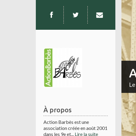
A
Le
À propos
Action Barbès est une
association créée en août 2001
dans les 9e et...
Lire la suite