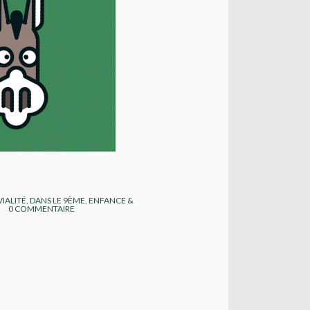
IALITÉ
,
DANS LE 9ÈME
,
ENFANCE &
0
COMMENTAIRE