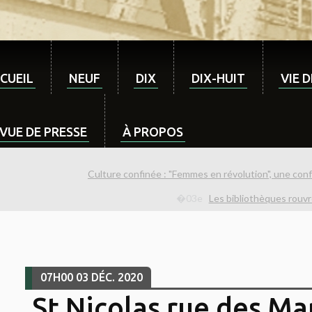
CUEIL
NEUF
DIX
DIX-HUIT
VIE 
VUE DE PRESSE
À PROPOS
Culture confinée : "Femmes en révolution", une con
Les bibliothèques rouvr
07H00
03
DÉC. 2020
St Nicolas rue des Mar