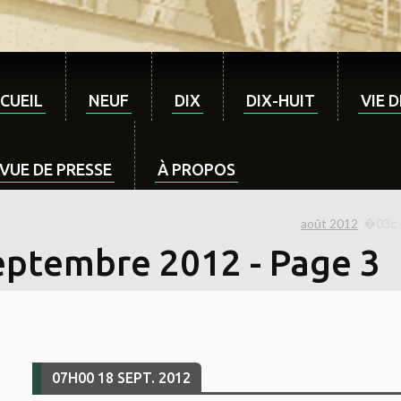
CUEIL
NEUF
DIX
DIX-HUIT
VIE 
VUE DE PRESSE
À PROPOS
août 2012
eptembre 2012
- Page 3
07H00
18
SEPT. 2012