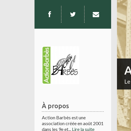
A
Le
À propos
Action Barbès est une
association créée en août 2001
dans les 9e et...
Lire la suite