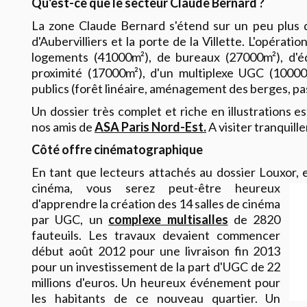
Qu'est-ce que le secteur Claude Bernard ?
La zone Claude Bernard s'étend sur un peu plus 
d'Aubervilliers et la porte de la Villette. L'opérat
logements (41000m²), de bureaux (27000m²), d
proximité (17000m²), d'un multiplexe UGC (100
publics (forêt linéaire, aménagement des berges, pass
Un dossier très complet et riche en illustrations est
nos amis de
ASA Paris Nord-Est.
A visiter tranquill
Côté offre cinématographique
En tant que lecteurs attachés au dossier Louxor, 
cinéma, vous serez peut-
être heureux
d'apprendre la création des 14 salles de cinéma
par UGC, un
complexe multisalles
de 2820
fauteuils. Les travaux devaient commencer
début août 2012 pour une livraison fin 2013
pour un investissement de la part d'UGC de 22
millions d'euros. Un heureux événement pour
les habitants de ce nouveau quartier. Un