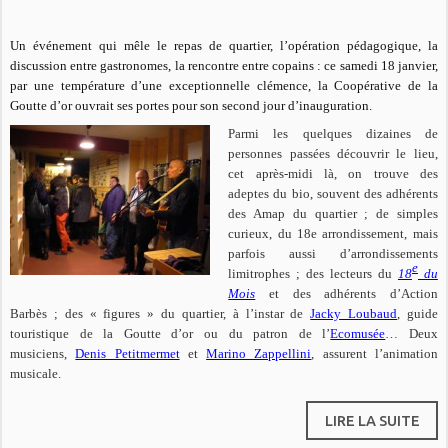
Un événement qui mêle le repas de quartier, l’opération pédagogique, la
discussion entre gastronomes, la rencontre entre copains : ce samedi 18 janvier,
par une température d’une exceptionnelle clémence, la Coopérative de la
Goutte d’or ouvrait ses portes pour son second jour d’inauguration.
Parmi les quelques dizaines de
personnes passées découvrir le lieu,
cet après-midi là, on trouve des
adeptes du bio, souvent des adhérents
des Amap du quartier ; de simples
curieux, du 18e arrondissement, mais
parfois aussi d’arrondissements
e
limitrophes ; des lecteurs du
18
du
Mois
et des adhérents d’Action
Barbès ; des « figures » du quartier, à l’instar de
Jacky Loubaud
, guide
touristique de la Goutte d’or ou du patron de l’
Ecomusée
… Deux
musiciens,
Denis Petitmermet
et
Marino Zappellini
, assurent l’animation
musicale.
LIRE LA SUITE