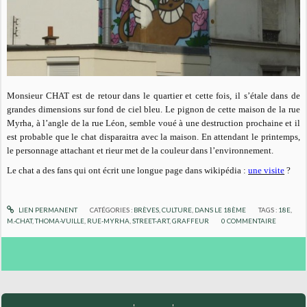
Monsieur CHAT est de retour dans le quartier et cette fois, il s’étale dans de
grandes dimensions sur fond de ciel bleu. Le pignon de cette maison de la rue
Myrha, à l’angle de la rue Léon, semble voué à une destruction prochaine et il
est probable que le chat disparaitra avec la maison. En attendant le printemps,
le personnage attachant et rieur met de la couleur dans l’environnement.
Le chat a des fans qui ont écrit une longue page dans wikipédia :
une visite
?
LIEN PERMANENT
CATÉGORIES :
BRÈVES
,
CULTURE
,
DANS LE 18ÈME
TAGS :
18E
,
M.-CHAT
,
THOMA-VUILLE
,
RUE-MYRHA
,
STREET-ART
,
GRAFFEUR
0
COMMENTAIRE