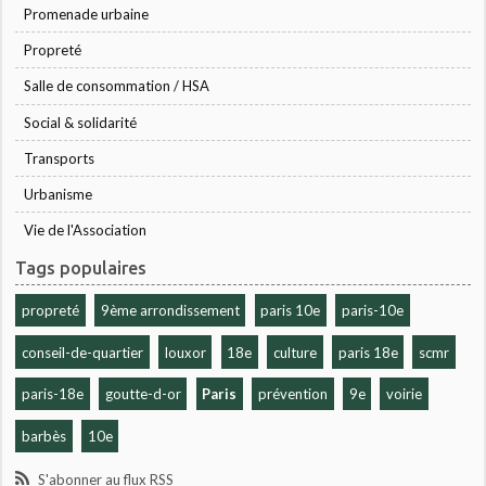
Promenade urbaine
Propreté
Salle de consommation / HSA
Social & solidarité
Transports
Urbanisme
Vie de l'Association
Tags populaires
propreté
9ème arrondissement
paris 10e
paris-10e
conseil-de-quartier
louxor
18e
culture
paris 18e
scmr
paris-18e
goutte-d-or
Paris
prévention
9e
voirie
barbès
10e
S'abonner au flux RSS