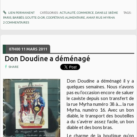
LIEN PERMANENT
CATÉGORIES :
ACTUALITÉ
,
COMMERCE
,
DANS LE 18ÈME
TAGS :
PARIS
,
BARBÈS
,
GOUTTE-D-OR
,
COOPÉTAIVE-ALIMENTAIRE
,
AMAP
,
RUE-MYRHA
2
COMMENTAIRES
07H00
11
MARS 2011
Don Doudine a déménagé
SHARE
Don Doudine a déménagé il y a
quelques semaines. Nous n’avons
pas eu l’occasion encore de saluer
le caviste depuis son transfert de
la rue Myrha numéro 38 à.... la rue
Myrha, numéro 16. Avec un bon
diable, le transport des bouteilles
a du s’avérer assez facile, un bon
diable et des bons bras.
Le charme de la boutique qu’on