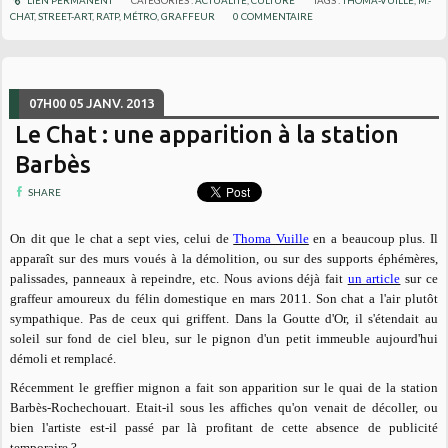
LIEN PERMANENT
CATÉGORIES :
ACTUALITÉ
,
CULTURE
TAGS :
THOMA-VUILLE
,
M.-
CHAT
,
STREET-ART
,
RATP
,
MÉTRO
,
GRAFFEUR
0
COMMENTAIRE
07H00
05
JANV. 2013
Le Chat : une apparition à la station
Barbès
SHARE
On dit que le chat a sept vies, celui de
Thoma Vuille
en a beaucoup plus. Il
apparaît sur des murs voués à la démolition, ou sur des supports éphémères,
palissades, panneaux à repeindre, etc. Nous avions déjà fait
un article
sur ce
graffeur amoureux du félin domestique en mars 2011. Son chat a l'air plutôt
sympathique. Pas de ceux qui griffent. Dans la Goutte d'Or, il s'étendait au
soleil sur fond de ciel bleu, sur le pignon d'un petit immeuble aujourd'hui
démoli et remplacé.
Récemment le greffier mignon a fait son apparition sur le quai de la station
Barbès-Rochechouart. Etait-il sous les affiches qu'on venait de décoller, ou
bien l'artiste est-il passé par là profitant de cette absence de publicité
temporaire ?