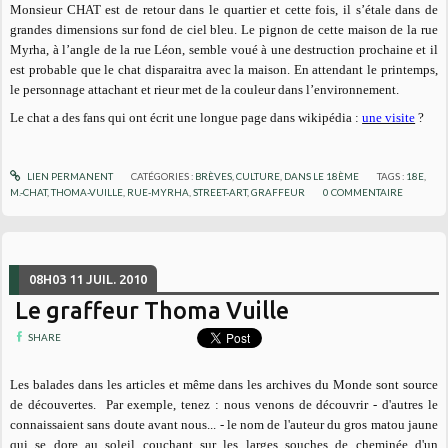
Monsieur CHAT est de retour dans le quartier et cette fois, il s’étale dans de
grandes dimensions sur fond de ciel bleu. Le pignon de cette maison de la rue
Myrha, à l’angle de la rue Léon, semble voué à une destruction prochaine et il
est probable que le chat disparaitra avec la maison. En attendant le printemps,
le personnage attachant et rieur met de la couleur dans l’environnement.
Le chat a des fans qui ont écrit une longue page dans wikipédia :
une visite
?
LIEN PERMANENT
CATÉGORIES :
BRÈVES
,
CULTURE
,
DANS LE 18ÈME
TAGS :
18E
,
M.-CHAT
,
THOMA-VUILLE
,
RUE-MYRHA
,
STREET-ART
,
GRAFFEUR
0
COMMENTAIRE
08H03
11
JUIL. 2010
Le graffeur Thoma Vuille
SHARE
Les balades dans les articles et même dans les archives du Monde sont source
de découvertes. Par exemple, tenez : nous venons de découvrir - d'autres le
connaissaient sans doute avant nous... - le nom de l'auteur du gros matou jaune
qui se dore au soleil couchant sur les larges souches de cheminée d'un