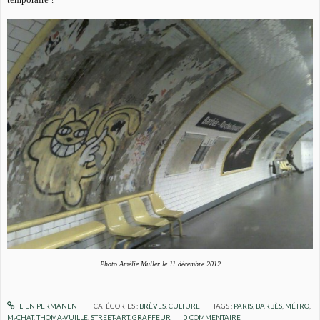
Photo Amélie Muller le 11 décembre 2012
LIEN PERMANENT
CATÉGORIES :
BRÈVES
,
CULTURE
TAGS :
PARIS
,
BARBÈS
,
MÉTRO
,
M.-CHAT
,
THOMA-VUILLE
,
STREET-ART
,
GRAFFEUR
0
COMMENTAIRE