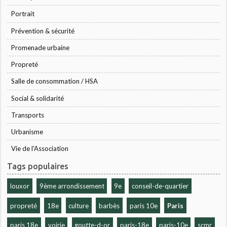
Portrait
Prévention & sécurité
Promenade urbaine
Propreté
Salle de consommation / HSA
Social & solidarité
Transports
Urbanisme
Vie de l'Association
Tags populaires
louxor
9ème arrondissement
9e
conseil-de-quartier
propreté
18e
culture
barbès
paris 10e
Paris
paris 18e
voirie
goutte-d-or
paris-18e
paris-10e
scmr