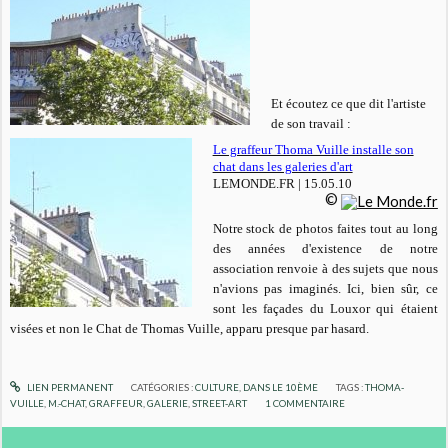
Et écoutez ce que dit l'artiste
de son travail :
Le graffeur Thoma Vuille installe son
chat dans les galeries d'art
LEMONDE.FR | 15.05.10
©
Notre stock de photos faites tout au long
des années d'existence de notre
association renvoie à des sujets que nous
n'avions pas imaginés. Ici, bien sûr, ce
sont les façades du Louxor qui étaient
visées et non le Chat de Thomas Vuille, apparu presque par hasard.
LIEN PERMANENT
CATÉGORIES :
CULTURE
,
DANS LE 10ÈME
TAGS :
THOMA-
VUILLE
,
M.-CHAT
,
GRAFFEUR
,
GALERIE
,
STREET-ART
1
COMMENTAIRE