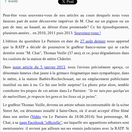
SHARE
Peut-être vous souvenez-vous de nos articles au cours desquels nous vous
faisions part de notre découverte imprévue de M. Chat sur un pignon ou un
pan de mur, au hasard, au détour d'une promenade? Ce fut épisodiquement,
plusieurs années... en 2010, 2011 puis 2013.
Souvenez-vous !
L'édition du quotidien Le Parisien en date du
27 août dernier
nous apprend
que la RATP a décidé de poursuivre le graffeur franco-suisse qui se cache
derrière notre "M. Chat",
Thomas Vuille (37 ans),
et ce, pour dégradations dans
les couloirs de la station de métro Châtelet.
Dans
notre article du 5 janvier 2013
, nous l'avions précisément aperçu,
ce
désormais fameux chat jaune à la grimace énigmatique mais sympathique,
dans
le métro, à la station Barbès-Rochechouart, sur un emplacement publicitaire
inutilisé ou mis à nu. Ce fut une belle surprise! La photo prise alors, semble
corroborer les propos de cet artiste dans Le Parisien:
"Je ne suis pas quelqu'un
de malveillant, je respecte les gens et les lieux où je peins"
.
Le graffeur Thomas Vuille, devenu un artiste urbain incontournable de la scène
Street Art, est désormais installé à Saint-Ouen, où il avait accepté d'être filmé
dans son atelier (
Vidéo
via Le Parisien du 16.06.2014). Son personnage,
M.
Chat, a sa
page Facebook "officielle"
, sur laquelle ses apparitions urbaines sont
mentionnées: il revient par ailleurs sur ses ennuis judiciaires avec la RATP. Si