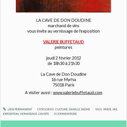
LA CAVE DE DON DOUDINE
marchand de vins
vous invite au vernissage de l'exposition
VALERIE BUFFETAUD
peintures
jeudi 2 février 2012
de 18h30 à 21h30
La Cave de Don Doudine
16 rue Myrha
75018 Paris
A visiter aussi :
www.valeriebuffetaud.com
LIEN PERMANENT
CATÉGORIES :
CULTURE
,
DANS LE 18ÈME
TAGS :
PARIS
,
18E
,
EXPOSITION
,
VERNISSAGE
,
CAVISTE
0
COMMENTAIRE