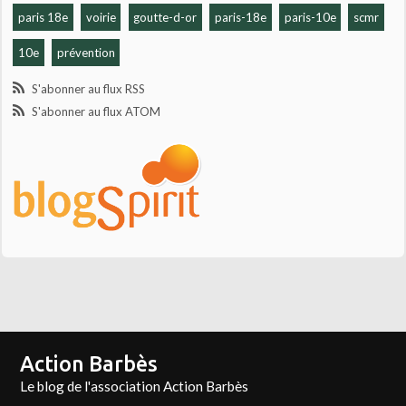
paris 18e
voirie
goutte-d-or
paris-18e
paris-10e
scmr
10e
prévention
S'abonner au flux RSS
S'abonner au flux ATOM
Action Barbès
Le blog de l'association Action Barbès