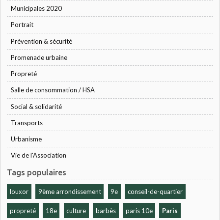
Municipales 2020
Portrait
Prévention & sécurité
Promenade urbaine
Propreté
Salle de consommation / HSA
Social & solidarité
Transports
Urbanisme
Vie de l'Association
Tags populaires
louxor
9ème arrondissement
9e
conseil-de-quartier
propreté
18e
culture
barbès
paris 10e
Paris