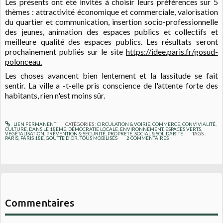
Les présents ont été invités à choisir leurs préférences sur 5
thèmes : attractivité économique et commerciale, valorisation
du quartier et communication, insertion socio-professionnelle
des jeunes, animation des espaces publics et collectifs et
meilleure qualité des espaces publics. Les résultats seront
prochainement publiés sur le site
https://idee.paris.fr/gosud-
polonceau.
Les choses avancent bien lentement et la lassitude se fait
sentir. La ville a -t-elle pris conscience de l'attente forte des
habitants, rien n'est moins sûr.
LIEN PERMANENT
CATÉGORIES :
CIRCULATION & VOIRIE
,
COMMERCE
,
CONVIVIALITÉ
,
CULTURE
,
DANS LE 18ÈME
,
DÉMOCRATIE LOCALE
,
ENVIRONNEMENT
,
ESPACES VERTS,
VÉGÉTALISATION
,
PRÉVENTION & SÉCURITÉ
,
PROPRETÉ
,
SOCIAL & SOLIDARITÉ
TAGS :
PARIS
,
PARIS 18E
,
GOUTTE D'OR
,
TOUS MOBILISÉS
2
COMMENTAIRES
Commentaires