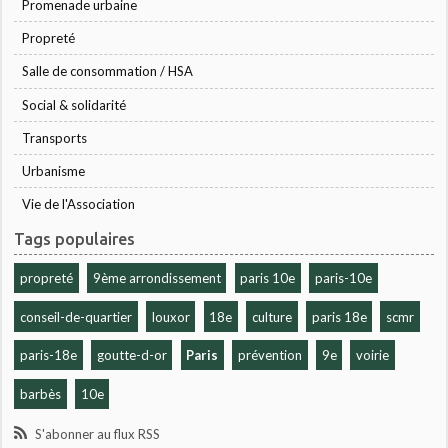
Promenade urbaine
Propreté
Salle de consommation / HSA
Social & solidarité
Transports
Urbanisme
Vie de l'Association
Tags populaires
propreté
9ème arrondissement
paris 10e
paris-10e
conseil-de-quartier
louxor
18e
culture
paris 18e
scmr
paris-18e
goutte-d-or
Paris
prévention
9e
voirie
barbès
10e
S'abonner au flux RSS