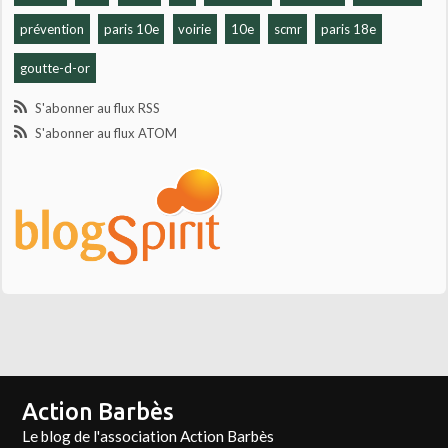
prévention
paris 10e
voirie
10e
scmr
paris 18e
goutte-d-or
S'abonner au flux RSS
S'abonner au flux ATOM
Action Barbès
Le blog de l'association Action Barbès