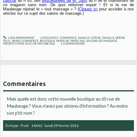
Dascoli
au n°83, des
Miscellanées de M. Jash
au n°96 et maintenant de
ce magasin sans nom. De quoi redonner espoir ! Et si la rue de
Maubeuge rejetait le « tout massage » ? (
Cliquez ici
pour accéder à nos
articles sur ce sujet des salons de massage.)
LIEN PERMANENT
CATÉGORIES :
COMMERCE
,
DANS LE 10ÈME
,
DANS LE 18ÈME
TAGS :
PARIS
,
COMMERCE
,
BOUTIQUE
,
PARIS-9E
,
PARIS-10E
,
SALONS-DE-MASSAGE
,
PROSTITUTION
,
RUE-DE-MAUBEUGE
1
COMMENTAIRE
Commentaires
Mais quelle est donc cette nouvelle boutique au 65 rue de
Maubeuge ? Vous n'avez pas obtenu d'information ? Au moins
son p'tit nom ?
Écrit par :
Fred
14h42
-
lundi 29
février 2016