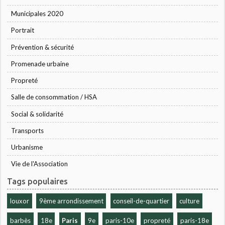
Municipales 2020
Portrait
Prévention & sécurité
Promenade urbaine
Propreté
Salle de consommation / HSA
Social & solidarité
Transports
Urbanisme
Vie de l'Association
Tags populaires
louxor
9ème arrondissement
conseil-de-quartier
culture
barbès
18e
Paris
9e
paris-10e
propreté
paris-18e