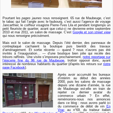
Pourtant les
pages jaunes
nous renseignent. 65 rue de Maubeuge, c’est
le tabac qui fait l’angle avec le faubourg, c’est aussi l’agence de voyage
Jancarthier, le coiffeur visagiste Pierre-Yves Lila et pendant longtemps un
petit fleuriste de quartier, avant que celui-ci ne devienne entre septembre
2010 et mai 2011, un salon de massage. C’est
Google et son
street view
qui nous renseigne précisément.
Mais exit le salon de massage. Depuis l’été dernier, des panneaux de
contreplaqué cachaient la boutique puis bientôt des travaux
d’aménagement. Et sortie récente — quand ? nous n’avons pas été
invités à l’inauguration… — d’une boutique bien jolie qui recèle des
trésors raffinés. Une visite s’imposera prochainement,
notre reportage sur
l’épicerie fine du 96 rue de Maubeuge
, trottoir opposé donc, ayant
intéressé de nombreux habitants du quartier (d'après les retours sur
notre
page Facebook
).
Après avoir accumulé les bureaux
d’intérim au début des années
2000, puis les salons de massage
depuis une dizaine d’année, la rue
de Maubeuge est-elle en train de
rejeter ce dernier avatar du
commerce urbain ? En effet,
remémorons-nous nos annonces
dans ce blog : nous avons parlé ici
du commerce de débit de vin
En
Vrac
au n°69, du traiteur italien