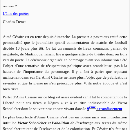
……….
»
L'âme des poètes
Charles Trenet
Aimé Césaire est en terre depuis dimanche. La presse n’a pas mieux traité cette
personnalité que le journaliste sportif commentateur de matchs de football
décédé 10 jours plus tôt. Ce fut un ramassis de lieux communs, parlant de
négritude, de Martinique, faisant lire à quelque artiste de théâtre deux ou trois
vers du poète. La cérémonie organisée en hommage avant son inhumation a été
l’objet d’une tentative de récupération politique assez scandaleuse, pas à la
hauteur de l’importance du personnage. Il y a fort à parier que reposant
maintenant dans son île, Aimé Césaire ne fasse plus l’objet que de publications
savantes et que la presse ne s’en préoccupe plus. Voilà notre époque et c’est
bien triste.
Parler d’Aimé Césaire sur ce blog est assez évident car il fut le combattant de la
Liberté pour ces frères « Nègres » et à ce titre indissociable de Victor
ème
Schoelcher dont le souvenir est encore vivant dans le
9
arrondissement
.
Le plus beau texte d’Aimé Césaire n’est pas un poème mais son introduction
intitulée
Victor Schoelcher et l’abolition de l’esclavage
aux textes du même
Schoelcher traitant de l’esclavage et de la colonisation. Et Césaire n’y fait pas