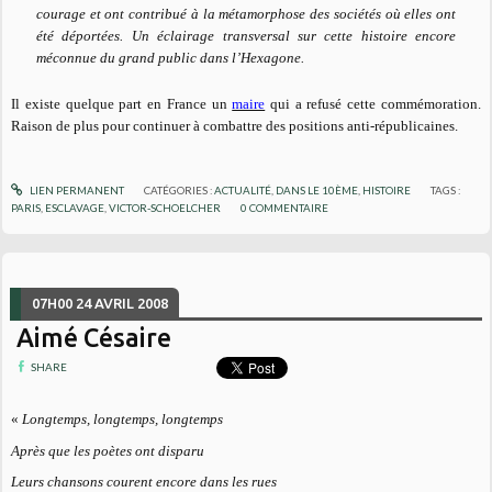
courage et ont contribué à la métamorphose des sociétés où elles ont
été déportées. Un éclairage transversal sur cette histoire encore
méconnue du grand public dans l’Hexagone.
Il existe quelque part en France un
maire
qui a refusé cette commémoration.
Raison de plus pour continuer à combattre des positions anti-républicaines.
LIEN PERMANENT
CATÉGORIES :
ACTUALITÉ
,
DANS LE 10ÈME
,
HISTOIRE
TAGS :
PARIS
,
ESCLAVAGE
,
VICTOR-SCHOELCHER
0
COMMENTAIRE
07H00
24
AVRIL 2008
Aimé Césaire
SHARE
«
Longtemps, longtemps, longtemps
Après que les poètes ont disparu
Leurs chansons courent encore dans les rues