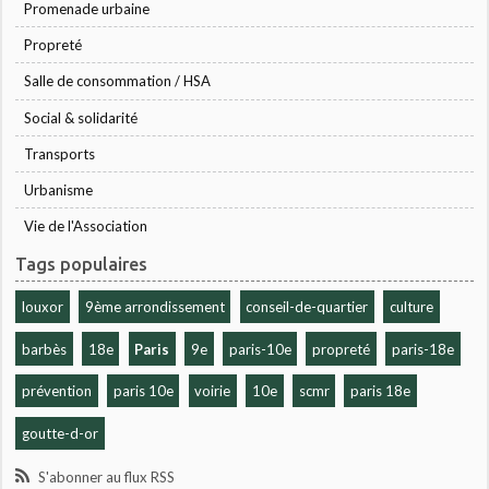
Promenade urbaine
Propreté
Salle de consommation / HSA
Social & solidarité
Transports
Urbanisme
Vie de l'Association
Tags populaires
louxor
9ème arrondissement
conseil-de-quartier
culture
barbès
18e
Paris
9e
paris-10e
propreté
paris-18e
prévention
paris 10e
voirie
10e
scmr
paris 18e
goutte-d-or
S'abonner au flux RSS