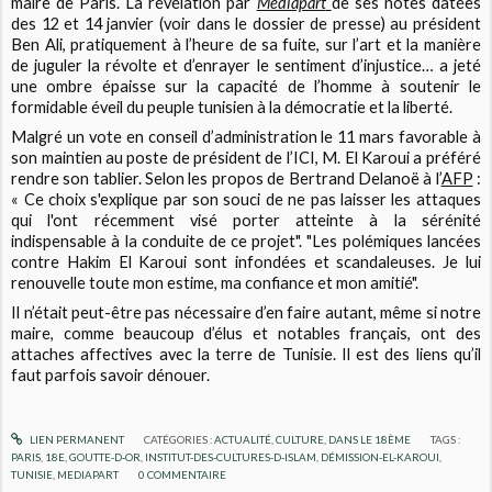
maire de Paris. La révélation par
Mediapart
de ses notes datées
des 12 et 14 janvier (voir dans le dossier de presse) au président
Ben Ali, pratiquement à l’heure de sa fuite, sur l’art et la manière
de juguler la révolte et d’enrayer le sentiment d’injustice… a jeté
une ombre épaisse sur la capacité de l’homme à soutenir le
formidable éveil du peuple tunisien à la démocratie et la liberté.
Malgré un vote en conseil d’administration le 11 mars favorable à
son maintien au poste de président de l’ICI, M. El Karoui a préféré
rendre son tablier. Selon les propos de Bertrand Delanoë à l’
AFP
:
« Ce choix s'explique par son souci de ne pas laisser les attaques
qui l'ont récemment visé porter atteinte à la sérénité
indispensable à la conduite de ce projet". "Les polémiques lancées
contre Hakim El Karoui sont infondées et scandaleuses. Je lui
renouvelle toute mon estime, ma confiance et mon amitié".
Il n’était peut-être pas nécessaire d’en faire autant, même si notre
maire, comme beaucoup d’élus et notables français, ont des
attaches affectives avec la terre de Tunisie. Il est des liens qu’il
faut parfois savoir dénouer.
LIEN PERMANENT
CATÉGORIES :
ACTUALITÉ
,
CULTURE
,
DANS LE 18ÈME
TAGS :
PARIS
,
18E
,
GOUTTE-D-OR
,
INSTITUT-DES-CULTURES-D-ISLAM
,
DÉMISSION-EL-KAROUI
,
TUNISIE
,
MEDIAPART
0
COMMENTAIRE