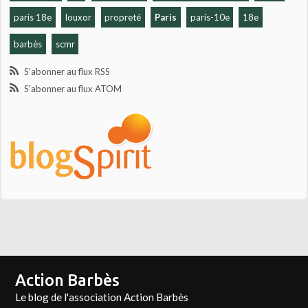
paris 18e
louxor
propreté
Paris
paris-10e
18e
barbès
scmr
S'abonner au flux RSS
S'abonner au flux ATOM
Action Barbès
Le blog de l'association Action Barbès