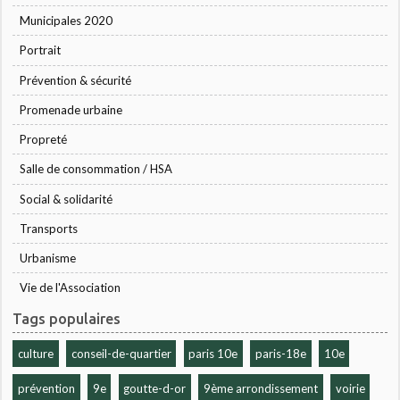
Municipales 2020
Portrait
Prévention & sécurité
Promenade urbaine
Propreté
Salle de consommation / HSA
Social & solidarité
Transports
Urbanisme
Vie de l'Association
Tags populaires
culture
conseil-de-quartier
paris 10e
paris-18e
10e
prévention
9e
goutte-d-or
9ème arrondissement
voirie