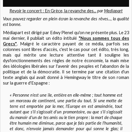
Revoir le concert : En Grèce, la revanche des...
par
Mediapart
Vous pouvez regarder en plein écran la revanche des rêves..., la qualité
est bonne.
Médiapart est dirigé par Edwy Plenel qu'on ne présente plus. Le 23
mai dernier, il publiait un édito intitulé
"Nous sommes tous des
Grecs"
. Malgré le caractère payant de ce média, parfois ses
colonnes sont libres d'accès, c'est le cas pour cet édito, très long,
mais qui mérite une lecture attentive tant il souligne les
dysfonctionnements des règles de notre économie, la main mise
des idéologies libérales sur l'avenir des peuples et l'abandon de la
politique et de la démocratie. Il se termine par une citation d'un
texte anglais qui avait donné à Hemingway le titre de son roman
sur la guerre d'Espagne :
« Personne n'est une île, entière en elle-même ; tout homme est
un morceau de continent, une partie du tout. Si une motte de
terre est emportée par la mer, l'Europe en est amoindrie, tout
autant que s'il s'agissait d'un promontoire, ou que s'il s'agissait
du manoir d'un de tes amis ou le tien propre : la mort de chaque
être humain me diminue, parce que je fais partie de l'humanité,
et donc, n'envoie jamais demander pour qui sonne le glas; il